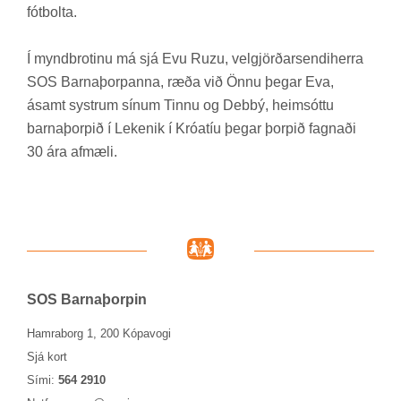
fót­bolta.
Í mynd­brot­inu má sjá Evu Ruzu, vel­gjörð­ar­sendi­herra
SOS Barna­þorp­anna, ræða við Önnu þeg­ar Eva,
ásamt systr­um sín­um Tinnu og Debbý, heim­sóttu
barna­þorp­ið í Lekenik í Króa­tíu þeg­ar þorp­ið fagn­aði
30 ára af­mæli.
SOS Barna­þorp­in
Hamraborg 1, 200 Kópavogi
Sjá kort
Sími:
564 2910