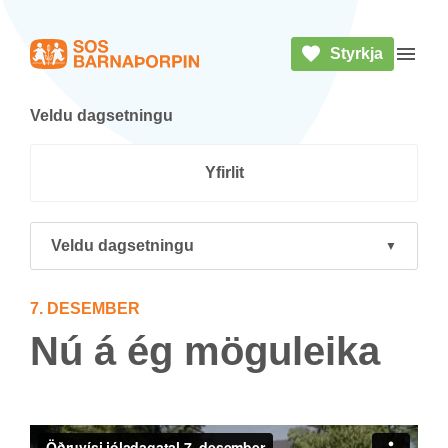
Styrkja
Heim
Opna 
Veldu dag­setn­ingu
Yf­ir­lit
Veldu dagsetningu
7. DES­EM­BER
Nú á ég mögu­leika