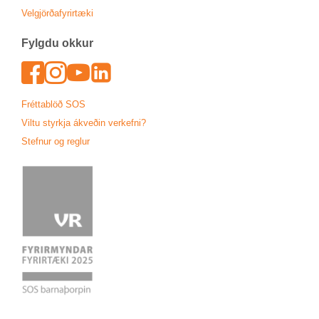
Vel­gjörða­fyr­ir­tæki
Fylgdu okk­ur
Face­book
In­sta­gram
Youtu­be
Lin­ked­In
Frétta­blöð SOS
Viltu styrkja ákveð­in verk­efni?
Stefn­ur og regl­ur