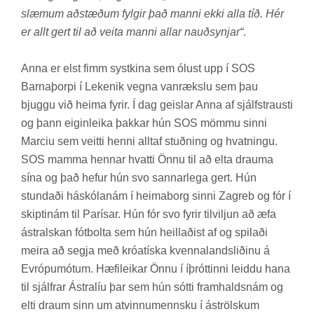
slæmum aðstæðum fylgir það manni ekki alla tíð. Hér
er allt gert til að veita manni allar nauðsynjar“
.
Anna er elst fimm systkina sem ólust upp í SOS
Barna­þorpi í Lekenik vegna van­rækslu sem þau
bjuggu við heima fyr­ir. Í dag geisl­ar Anna af sjálfs­trausti
og þann eig­in­leika þakk­ar hún SOS mömmu sinni
Marciu sem veitti henni alltaf stuðn­ing og hvatn­ingu.
SOS mamma henn­ar hvatti Önnu til að elta drauma
sína og það hef­ur hún svo sann­ar­lega gert. Hún
stund­aði há­skóla­nám í heima­borg sinni Za­greb og fór í
skipti­nám til Par­ís­ar. Hún fór svo fyr­ir til­vilj­un að æfa
ástr­alsk­an fót­bolta sem hún heill­að­ist af og spil­aði
meira að segja með króa­tíska kvenna­lands­lið­inu á
Evr­ópu­mót­um. Hæfi­leik­ar Önnu í íþrótt­inni leiddu hana
til sjálfr­ar Ástr­al­íu þar sem hún sótti fram­halds­nám og
elti draum sinn um at­vinnu­mennsku í áströlsk­um