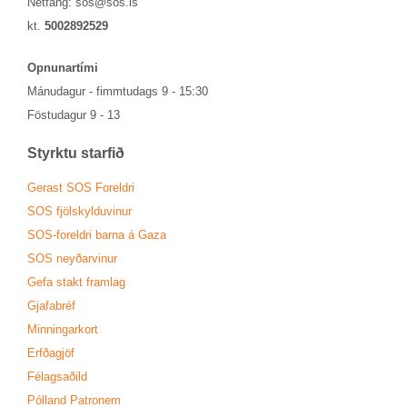
Netfang:
sos@sos.is
kt.
5002892529
Opn­un­ar­tími
Mánu­dag­ur - fimmtu­dags 9 - 15:30
Föstu­dag­ur 9 - 13
Styrktu starf­ið
Ger­ast SOS For­eldri
SOS fjöl­skyldu­vin­ur
SOS-for­eldri barna á Gaza
SOS neyð­ar­vin­ur
Gefa stakt fram­lag
Gjafa­bréf
Minn­ing­ar­kort
Erfða­gjöf
Fé­lags­að­ild
Pól­land Patronem