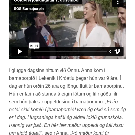
Í glugga dags­ins hitt­um við Önnu. Anna kom í
barna­þorp­ið í Lekenik í Króa­tíu þeg­ar hún var 9 ára. Í
dag er hún orð­in 26 ára og löngu flutt úr barna­þorp­inu.
Hún er far­in að standa á eig­in fót­um og lif­ir góðu lífi
sem hún þakk­ar upp­eldi sínu í barna­þorp­inu.
„Ef ég
hefði ekki komið í [barnaþorpið] væri ég ekki sú sem ég
er í dag. Hugsanlega hefði ég aldrei lokið grunnskóla.
Þannig var það. En hér fær maður uppeldi og fullvissu
um eigið ágæti“
, seg­ir Anna.
„Þó maður komi úr