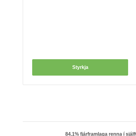
Styrkja
84,1% fjár­fram­laga renna í sjálf