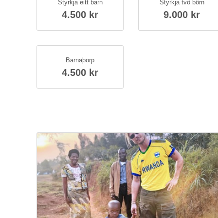
Styrkja eitt barn
Styrkja tvö börn
4.500 kr
9.000 kr
Barna­þorp
4.500 kr