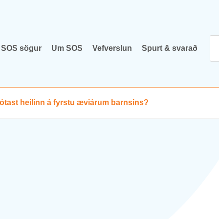
SOS sög­ur
Um SOS
Vef­versl­un
Spurt & svar­að
ast heil­inn á fyrstu ævi­ár­um barnsins?