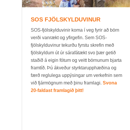
SOS FJÖL­SKYLDU­VIN­UR
SOS-fjöl­skyldu­vin­ir koma í veg fyr­ir að börn
verði van­rækt og yf­ir­gef­in. Sem SOS-
fjöl­skyldu­vin­ur tek­urðu fyrstu skref­in með
fjöl­skyld­um út úr sára­fá­tækt svo þær get­ið
stað­ið á eig­in fót­um og veitt börn­un­um bjarta
fram­tíð. Þú ákveð­ur styrkt­ar­upp­hæð­ina og
færð reglu­lega upp­ýs­ing­ar um verk­efn­in sem
við fjár­mögn­um með þinu fram­lagi.
Svona
20-faldast framlagið þitt!