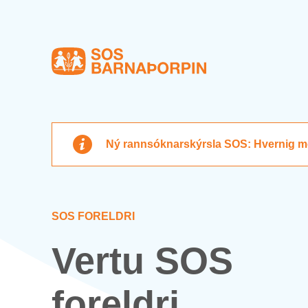
Heim
Ný rannsóknarskýrsla SOS: Hvernig mót­
SOS FOR­ELDRI
Vertu SOS
for­eldri