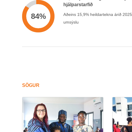
hjálp­ar­starf­ið
84%
Að­eins 15,9% heild­ar­tekna árið 2025
um­sýslu
SÖG­UR