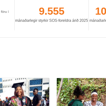
9.555
10
 fóru í
mán­að­ar­leg­ir styrk­ir SOS-for­eldra árið 2025
mán­að­ar­l