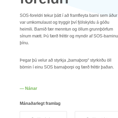
SOS-for­eldri tek­ur þátt í að fram­fleyta barni sem áður
var um­komu­laust og trygg­ir því fjöl­skyldu á góðu
heim­ili. Barn­ið fær mennt­un og öll­um grunn­þörf­um
sín­um mætt. Þú færð frétt­ir og mynd­ir af SOS-barn­inu
þínu.
Þeg­ar þú vel­ur að styrkja „barna­þorp“ styrk­irðu öll
börn­in í einu SOS barna­þorpi og færð frétt­ir það­an.
— Nán­ar
Mán­að­ar­legt fram­lag