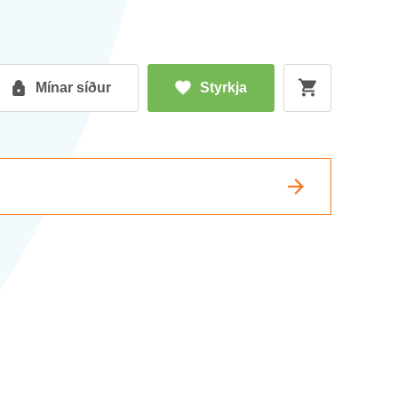
Mín­ar síð­ur
Styrkja
Nán­ar