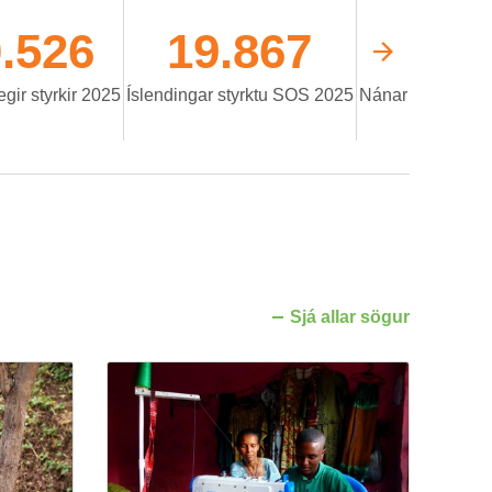
.526
19.867
eg­ir styrk­ir 2025
Ís­lend­ing­ar styrktu SOS 2025
Nán­ar
Sjá all­ar sög­ur