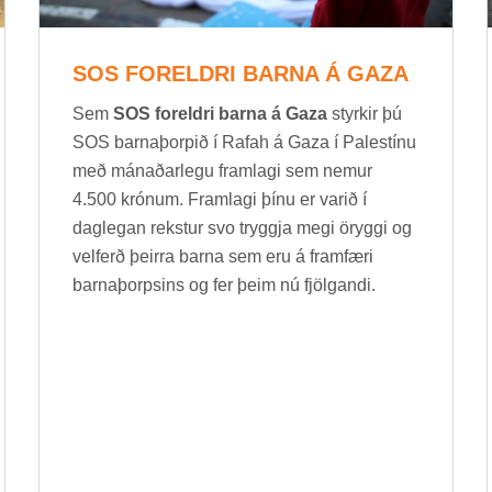
SOS FOR­ELDRI BARNA Á GAZA
Sem
SOS foreldri barna á Gaza
styrk­ir þú
SOS barna­þorp­ið í Rafah á Gaza í Palestínu
með mán­að­ar­legu fram­lagi sem nem­ur
4.500 krón­um. Fram­lagi þínu er var­ið í
dag­leg­an rekst­ur svo tryggja megi ör­yggi og
vel­ferð þeirra barna sem eru á fram­færi
barna­þorps­ins og fer þeim nú fjölg­andi.