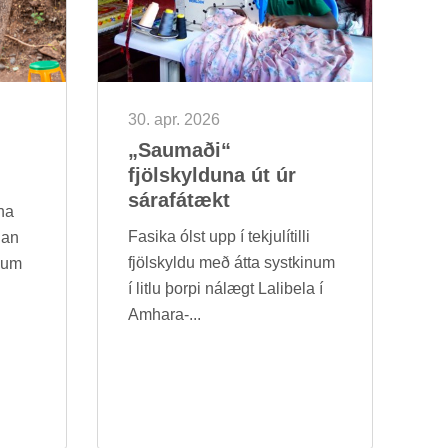
30. apr. 2026
„Saum­aði“
fjöl­skyld­una út úr
sára­fá­tækt
na
Fasika ólst upp í tekju­lít­illi
d­an
fjöl­skyldu með átta systkin­um
g­um
í litlu þorpi ná­lægt Lali­bela í
Am­hara-...