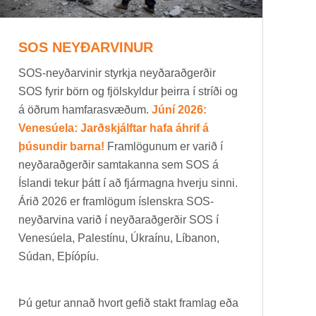
SOS NEYÐ­AR­VIN­UR
SOS-neyð­ar­vin­ir styrkja neyð­ar­að­gerð­ir
SOS fyr­ir börn og fjöl­skyld­ur þeirra í stríði og
á öðr­um ham­fara­svæð­um.
Júní 2026:
Venesúela: Jarðskjálftar hafa áhrif á
þúsundir barna!
Fram­lög­un­um er var­ið í
neyð­ar­að­gerð­ir sam­tak­anna sem SOS á
Ís­landi tek­ur þátt í að fjár­magna hverju sinni.
Árið 2026 er fram­lög­um ís­lenskra SOS-
neyð­ar­vina var­ið í neyð­ar­að­gerð­ir SOS í
Venesúela, Palestínu, Úkraínu, Líb­anon,
Súd­an, Eþí­óp­íu.
Þú get­ur ann­að hvort gef­ið stakt fram­lag eða