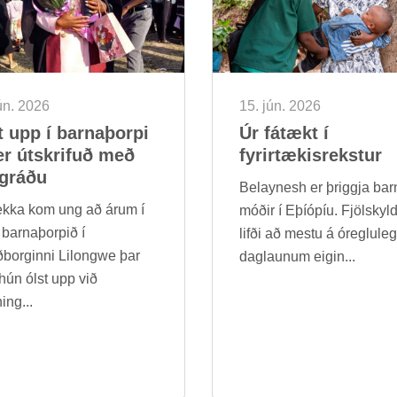
ún. 2026
15. jún. 2026
t upp í barna­þorpi
Úr fá­tækt í
r út­skrif­uð með
fyr­ir­tæk­is­rekst­ur
gráðu
Belaynesh er þriggja bar
ekka kom ung að árum í
móð­ir í Eþí­óp­íu. Fjöl­skyl
arna­þorp­ið í
lifði að mestu á óreglu­le
ð­borg­inni Lilongwe þar
dag­laun­um eig­in...
hún ólst upp við
­ing...