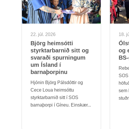
22. júl. 2026
18. j
Björg heim­sótti
Óls
styrkt­ar­barn­ið sitt og
og e
svar­aði spurn­ing­um
BS-
um Ís­land í
Re­b
barna­þorp­inu
SOS b
Hjón­in Björg Páls­dótt­ir og
höf­u
Cece Loua heim­sóttu
sem 
styrkt­ar­barn­ið sitt í SOS
stuðn
barna­þorpi í Gín­eu. Ein­skær...