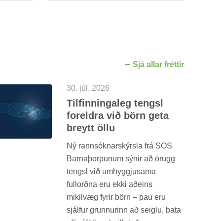
Sjá all­ar frétt­ir
30. júl. 2026
Til­finn­inga­leg tengsl
for­eldra við börn geta
breytt öllu
Ný rann­sókn­ar­skýrsla frá SOS
Barna­þorp­un­um sýn­ir að ör­ugg
tengsl við um­hyggju­sama
full­orðna eru ekki að­eins
mik­il­væg fyr­ir börn – þau eru
sjálf­ur grunn­ur­inn að seiglu, bata