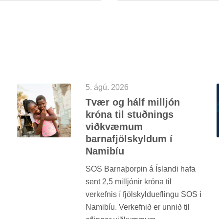
5. ágú. 2026
Tvær og hálf millj­ón
króna til stuðn­ings
við­kvæm­um
barna­fjöl­skyld­um í
Namib­íu
SOS Barna­þorp­in á Ís­landi hafa
sent 2,5 millj­ón­ir króna til
verk­efn­is í fjöl­skyldu­efl­ingu SOS í
Namib­íu. Verk­efn­ið er unn­ið til