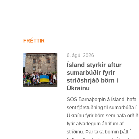
FRÉTT­IR
6. ágú. 2026
Ís­land styrk­ir aft­ur
sum­ar­búð­ir fyr­ir
stríðs­hrjáð börn í
Úkraínu
SOS Barna­þorp­in á Ís­landi hafa
sent fjár­stuðn­ing til sum­ar­búða í
Úkraínu fyr­ir börn sem hafa orð­ið
fyr­ir al­var­leg­um áhrif­um af
stríð­inu. Þar taka börn­in þátt í