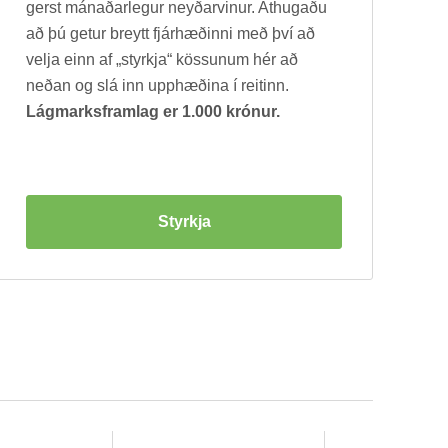
gerst mán­að­ar­leg­ur neyð­ar­vin­ur. At­hug­aðu
að þú get­ur breytt fjár­hæð­inni með því að
velja einn af „styrkja“ köss­un­um hér að
neð­an og slá inn upp­hæð­ina í reit­inn.
Lágmarksframlag er 1.000 krónur.
Styrkja