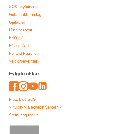
SOS neyð­ar­vin­ur
Gefa stakt fram­lag
Gjafa­bréf
Minn­ing­ar­kort
Erfða­gjöf
Fé­lags­að­ild
Pól­land Patronem
Vel­gjörða­fyr­ir­tæki
Fylgdu okk­ur
Face­book
In­sta­gram
Youtu­be
Lin­ked­In
Frétta­blöð SOS
Viltu styrkja ákveð­in verk­efni?
Stefn­ur og regl­ur