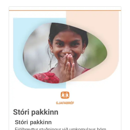
Stóri pakk­inn
Fjöl­breytt­ur stuðn­ing­ur við um­komu­laus börn,