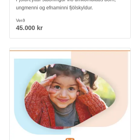
ung­menni og efnam­inni fjöl­skyld­ur.
Verð
45.000 kr