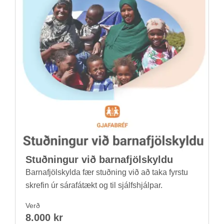
Stuðn­ing­ur við barna­fjöl­skyldu
Barna­fjöl­skylda fær stuðn­ing við að taka fyrstu
skref­in úr sára­fá­tækt og til sjálfs­hjálp­ar.
Verð
8.000 kr