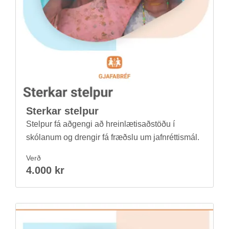
Sterk­ar stelp­ur
Stelp­ur fá að­gengi að hrein­lætis­að­stöðu í
skól­an­um og dreng­ir fá fræðslu um jafn­rétt­is­mál.
Verð
4.000 kr