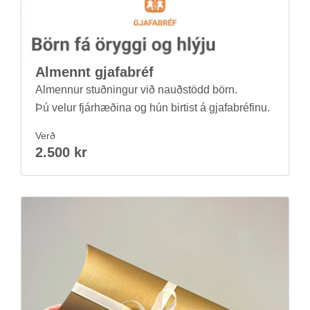
Al­mennt gjafa­bréf
Al­menn­ur stuðn­ing­ur við nauð­stödd börn.
Þú vel­ur fjár­hæð­ina og hún birt­ist á gjafa­bréf­inu.
Verð
2.500 kr