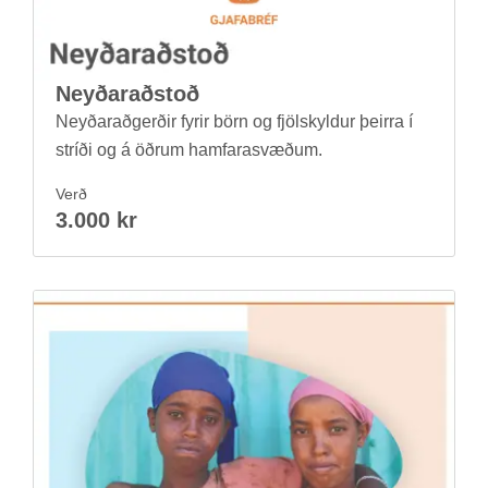
Neyð­ar­að­stoð
Neyð­ar­að­gerð­ir fyr­ir börn og fjöl­skyld­ur þeirra í
stríði og á öðr­um ham­fara­svæð­um.
Verð
3.000 kr