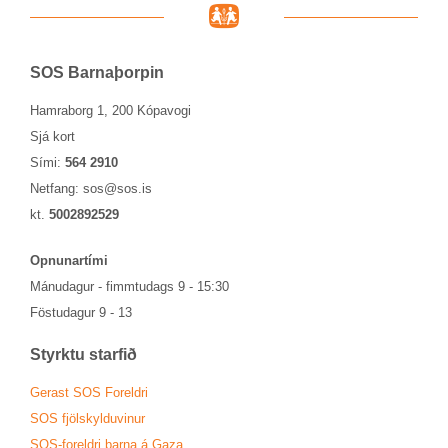
SOS Barna­þorp­in
Hamraborg 1, 200 Kópavogi
Sjá kort
Sími:
564 2910
Netfang:
sos@sos.is
kt.
5002892529
Opn­un­ar­tími
Mánu­dag­ur - fimmtu­dags 9 - 15:30
Föstu­dag­ur 9 - 13
Styrktu starf­ið
Ger­ast SOS For­eldri
SOS fjöl­skyldu­vin­ur
SOS-for­eldri barna á Gaza