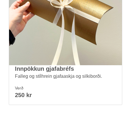
Inn­pökk­un gjafa­bréfs
Fal­leg og stíl­hrein gjafaaskja og silki­borði.
Verð
250 kr