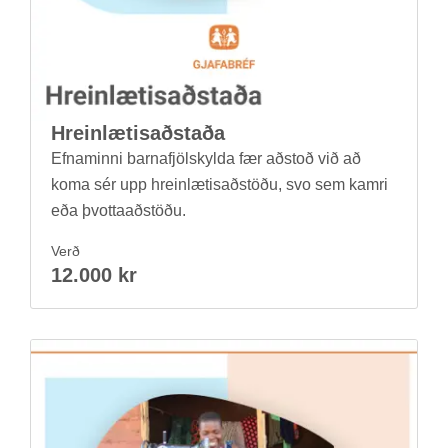
Hrein­lætis­að­staða
Efnam­inni barna­fjöl­skylda fær að­stoð við að
koma sér upp hrein­lætis­að­stöðu, svo sem kamri
eða þvotta­að­stöðu.
Verð
12.000 kr