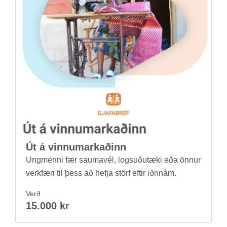
Út á vinnu­mark­að­inn
Ung­menni fær sauma­vél, logsuðu­tæki eða önn­ur
verk­færi til þess að hefja störf eft­ir iðn­nám.
Verð
15.000 kr