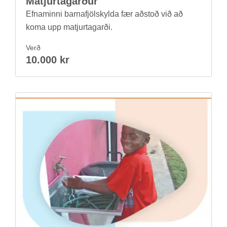
Ma­t­jurta­garð­ur
Efnam­inni barna­fjöl­skylda fær að­stoð við að
koma upp ma­t­jurta­garði.
Verð
10.000 kr