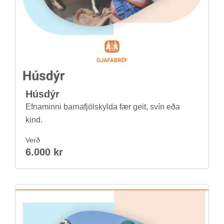
Hús­dýr
Efnam­inni barna­fjöl­skylda fær geit, svín eða
kind.
Verð
6.000 kr