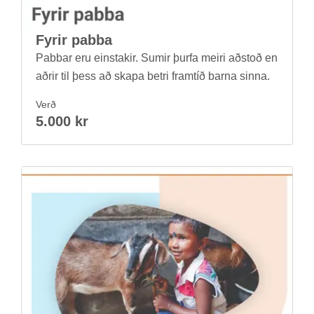
Fyr­ir pabba
Pabb­ar eru ein­stak­ir. Sum­ir þurfa meiri að­stoð en
aðr­ir til þess að skapa betri fram­tíð barna sinna.
Verð
5.000 kr