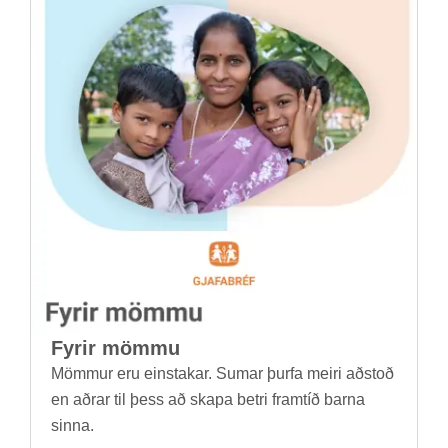
Fyr­ir mömmu
Mömm­ur eru ein­stak­ar. Sum­ar þurfa meiri að­stoð
en aðr­ar til þess að skapa betri fram­tíð barna
sinna.