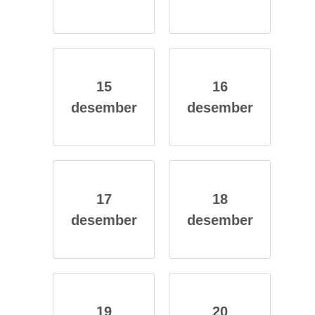
15
16
des­em­ber
des­em­ber
17
18
des­em­ber
des­em­ber
19
20