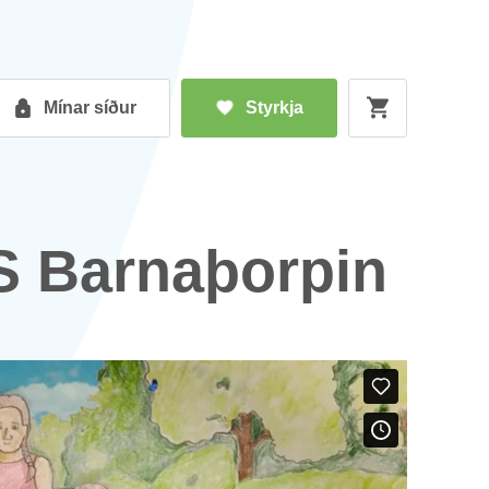
Mín­ar síð­ur
Styrkja
 Barna­þorp­in