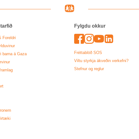
arf­ið
Fylgdu okk­ur
Face­bo
In­sta­
Youtu
Lin­k
 For­eldri
ldu­vin­ur
Frétta­blöð SOS
ri barna á Gaza
Viltu styrkja ákveð­in verk­efni?
vin­ur
Stefn­ur og regl­ur
fram­lag
ort
tronem
­ir­tæki