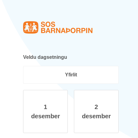
Heim
Veldu dag­setn­ingu
Yf­ir­lit
1
2
des­em­ber
des­em­ber