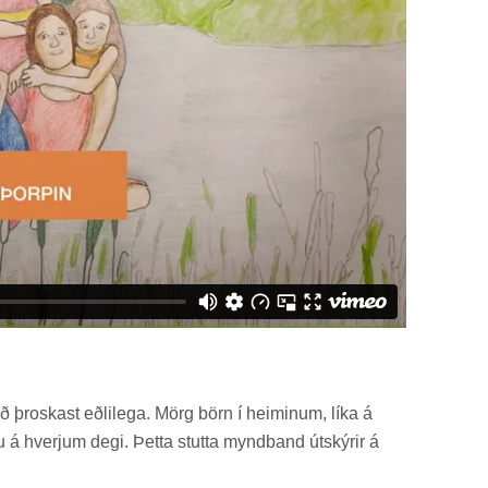
ð þrosk­ast eðli­lega. Mörg börn í heim­in­um, líka á
ttu á hverj­um degi. Þetta stutta mynd­band út­skýr­ir á