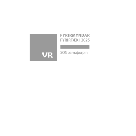
ok
gram
­be
ed­In