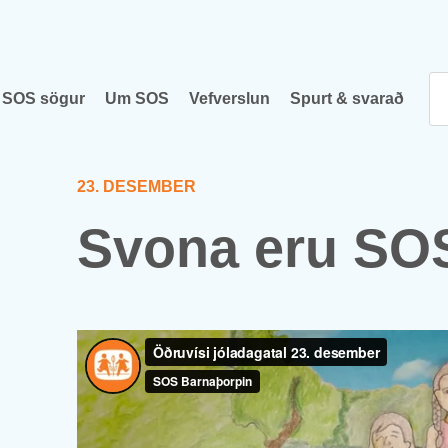
SOS sög­ur
Um SOS
Vef­versl­un
Spurt & svar­að
23. DES­EM­BER
Svona eru SOS