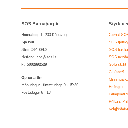
SOS Barna­þorp­in
Styrktu st
Hamraborg 1, 200 Kópavogi
Ger­ast SOS
Sjá kort
SOS fjöl­sky
Sími:
564 2910
SOS-for­eld
Netfang:
sos@sos.is
SOS neyð­ar­
kt.
5002892529
Gefa stakt 
Gjafa­bréf
Opn­un­ar­tími
Minn­ing­ar­k
Mánu­dag­ur - fimmtu­dags 9 - 15:30
Erfða­gjöf
Föstu­dag­ur 9 - 13
Fé­lags­að­ild
Pól­land Pa
Vel­gjörða­fyr