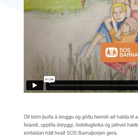
Öll börn þurfa á ör­uggu og góðu heim­ili að halda til a
Ís­landi, upp­lifa óör­yggi, óstöð­ug­leika og jafn­vel hæ
ein­fald­an hátt hvað SOS Barna­þorp­in gera.