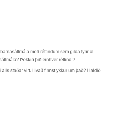
barna­sátt­mála með rétt­ind­um sem gilda fyr­ir öll
átt­mála? Þekk­ið þið ein­hver rétt­indi?
i alls stað­ar virt. Hvað finnst ykk­ur um það? Hald­ið