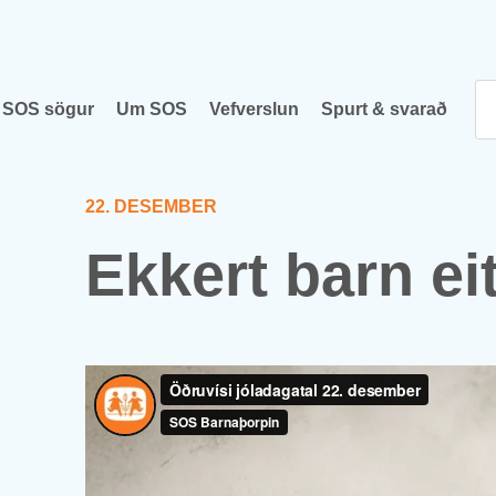
SOS sög­ur
Um SOS
Vef­versl­un
Spurt & svar­að
22. DES­EM­BER
Ekk­ert barn eit