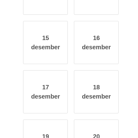
15
16
des­em­ber
des­em­ber
17
18
des­em­ber
des­em­ber
19
20