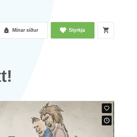
Mín­ar síð­ur
Styrkja
t!