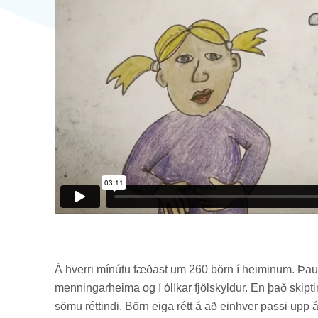
Á hverri mín­útu fæð­ast um 260 börn í heim­in­um. Þau 
menn­ing­ar­heima og í ólík­ar fjöl­skyld­ur. En það skipt
sömu rétt­indi. Börn eiga rétt á að ein­hver passi upp