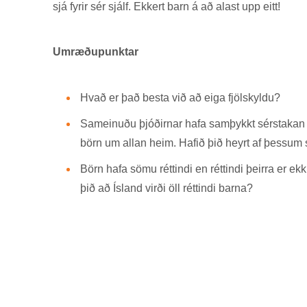
sjá fyr­ir sér sjálf. Ekk­ert barn á að al­ast upp eitt!
Umræðupunktar
Hvað er það besta við að eiga fjöl­skyldu?
Sam­ein­uðu þjóð­irn­ar hafa sam­þykkt sér­stak­an 
börn um all­an heim. Haf­ið þið heyrt af þess­um s
Börn hafa sömu rétt­indi en rétt­indi þeirra er ekk
þið að Ís­land virði öll rétt­indi barna?