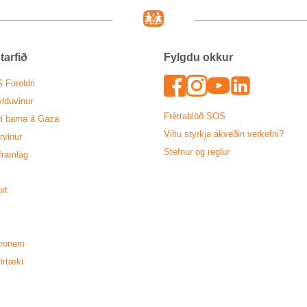
arf­ið
Fylgdu okk­ur
Face­bo
In­sta­
Youtu
Lin­k
 For­eldri
ldu­vin­ur
Frétta­blöð SOS
ri barna á Gaza
Viltu styrkja ákveð­in verk­efni?
vin­ur
Stefn­ur og regl­ur
fram­lag
ort
tronem
­ir­tæki