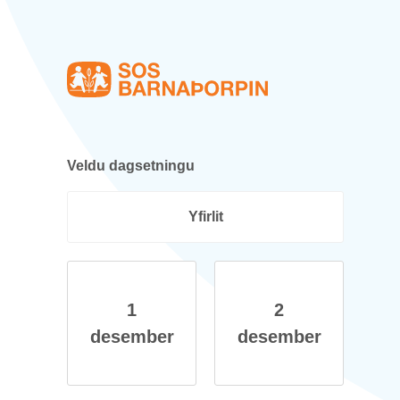
Heim
Veldu dag­setn­ingu
Yf­ir­lit
1
2
des­em­ber
des­em­ber