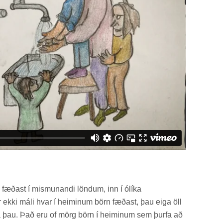
fæð­ast í mis­mun­andi lönd­um, inn í ólíka
­ir ekki máli hvar í heim­in­um börn fæð­ast, þau eiga öll
 á þau. Það eru of mörg börn í heim­in­um sem þurfa að