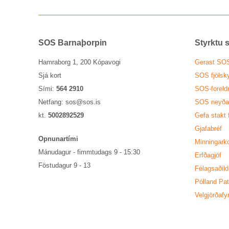
SOS Barna­þorp­in
Styrktu st
Hamraborg 1, 200 Kópavogi
Ger­ast SOS
Sjá kort
SOS fjöl­sky
Sími:
564 2910
SOS-for­eld
Netfang:
sos@sos.is
SOS neyð­ar­
kt.
5002892529
Gefa stakt 
Gjafa­bréf
Opn­un­ar­tími
Minn­ing­ar­k
Mánu­dag­ur - fimmtu­dags 9 - 15:30
Erfða­gjöf
Föstu­dag­ur 9 - 13
Fé­lags­að­ild
Pól­land Pa
Vel­gjörða­fyr