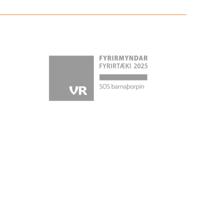
ok
gram
­be
ed­In