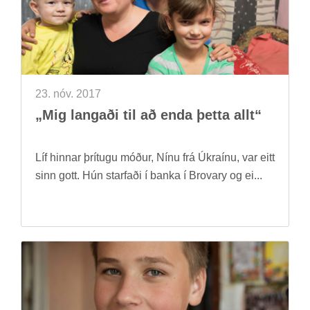
23. nóv. 2017
„Mig lang­aði til að enda þetta allt“
Líf hinn­ar þrí­tugu móð­ur, Nínu frá Úkraínu, var eitt
sinn gott. Hún starf­aði í banka í Brovary og ei...