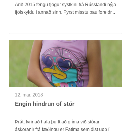
Árið 2015 fengu fjög­ur systkini frá Rússlandi nýja
fjöl­skyldu í ann­að sinn. Fyrst misstu þau for­eldr...
12. mar. 2018
Eng­in hindr­un of stór
Þrátt fyr­ir að hafa þurft að glíma við stór­ar
áskor­an­ir frá fæð­ingu er Fatima sem ólst upp í