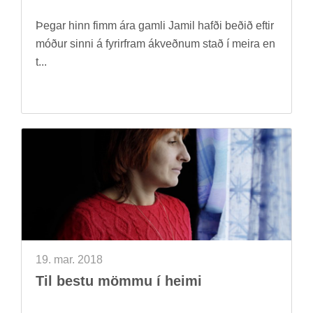
Þeg­ar hinn fimm ára gamli Jamil hafði beð­ið eft­ir
móð­ur sinni á fyr­ir­fram ákveðn­um stað í meira en
t...
19. mar. 2018
Til bestu mömmu í heimi