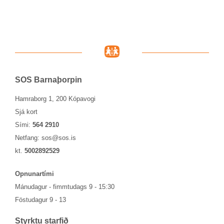
SOS Barna­þorp­in
Hamraborg 1, 200 Kópavogi
Sjá kort
Sími:
564 2910
Netfang:
sos@sos.is
kt.
5002892529
Opn­un­ar­tími
Mánu­dag­ur - fimmtu­dags 9 - 15:30
Föstu­dag­ur 9 - 13
Styrktu starf­ið