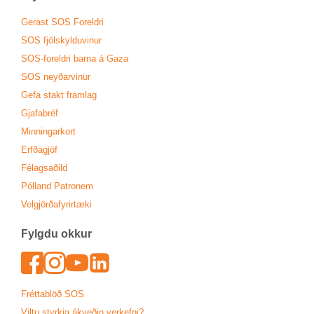
Ger­ast SOS For­eldri
SOS fjöl­skyldu­vin­ur
SOS-for­eldri barna á Gaza
SOS neyð­ar­vin­ur
Gefa stakt fram­lag
Gjafa­bréf
Minn­ing­ar­kort
Erfða­gjöf
Fé­lags­að­ild
Pól­land Patronem
Vel­gjörða­fyr­ir­tæki
Fylgdu okk­ur
Face­book
In­sta­gram
Youtu­be
Lin­ked­In
Frétta­blöð SOS
Viltu styrkja ákveð­in verk­efni?