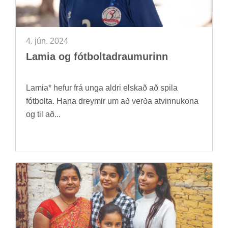
4. jún. 2024
Lamia og fót­bolta­draum­ur­inn
Lamia* hef­ur frá unga aldri elsk­að að spila
fót­bolta. Hana dreym­ir um að verða at­vinnu­kona
og til að...