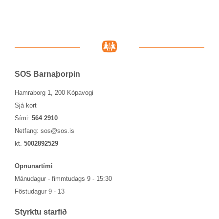
SOS Barna­þorp­in
Hamraborg 1, 200 Kópavogi
Sjá kort
Sími:
564 2910
Netfang:
sos@sos.is
kt.
5002892529
Opn­un­ar­tími
Mánu­dag­ur - fimmtu­dags 9 - 15:30
Föstu­dag­ur 9 - 13
Styrktu starf­ið