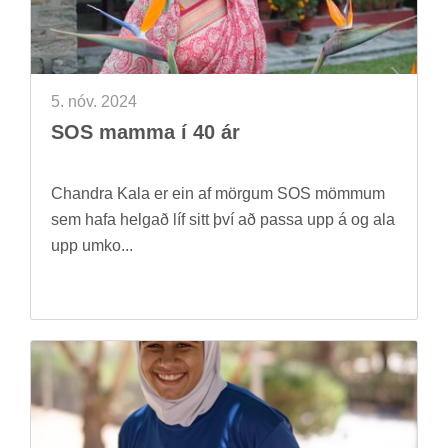
5. nóv. 2024
SOS mamma í 40 ár
Chand­ra Kala er ein af mörg­um SOS mömm­um
sem hafa helg­að líf sitt því að passa upp á og ala
upp umko...