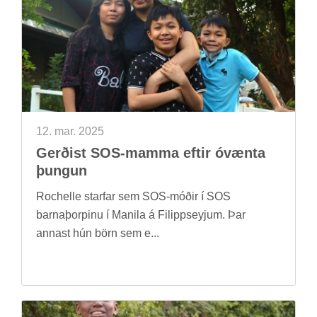
12. mar. 2025
Gerð­ist SOS-mamma eft­ir óvænta
þung­un
Rochelle starfar sem SOS-móð­ir í SOS
barna­þorp­inu í Manila á Fil­ipps­eyj­um. Þar
ann­ast hún börn sem e...