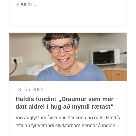
fang­elsi ...
18. jún. 2025
Haf­dís fund­in: „Draum­ur sem mér
datt aldrei í hug að myndi ræt­ast“
Við aug­lýst­um í vik­unni eft­ir konu að nafni Haf­dís
eft­ir að fyrr­ver­andi styrkt­ar­barn henn­ar á Indl­an...