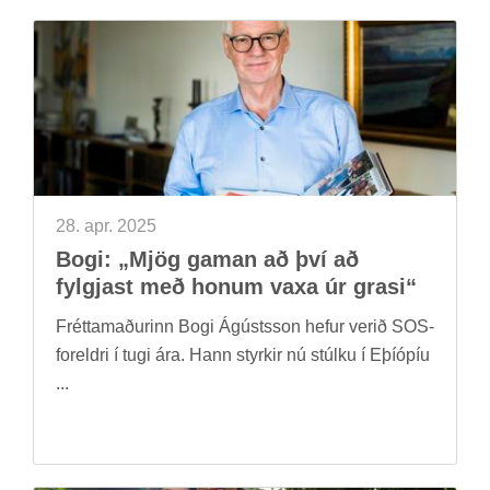
28. apr. 2025
Bogi: „Mjög gam­an að því að
fylgj­ast með hon­um vaxa úr grasi“
Frétta­mað­ur­inn Bogi Ág­ústs­son hef­ur ver­ið SOS-
for­eldri í tugi ára. Hann styrk­ir nú stúlku í Eþí­óp­íu
...