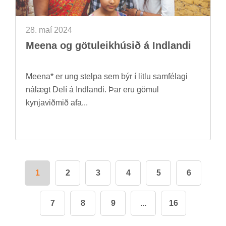
28. maí 2024
Meena og götu­leik­hús­ið á Indlandi
Meena* er ung stelpa sem býr í litlu sam­fé­lagi
ná­lægt Delí á Indlandi. Þar eru göm­ul
kynja­við­mið afa...
1
2
3
4
5
6
7
8
9
...
16