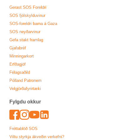
Ger­ast SOS For­eldri
SOS fjöl­skyldu­vin­ur
SOS-for­eldri barna á Gaza
SOS neyð­ar­vin­ur
Gefa stakt fram­lag
Gjafa­bréf
Minn­ing­ar­kort
Erfða­gjöf
Fé­lags­að­ild
Pól­land Patronem
Vel­gjörða­fyr­ir­tæki
Fylgdu okk­ur
Face­book
In­sta­gram
Youtu­be
Lin­ked­In
Frétta­blöð SOS
Viltu styrkja ákveð­in verk­efni?