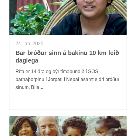
24. jan. 2025
Bar bróð­ur sinn á bak­inu 10 km leið
dag­lega
Rita er 14 ára og býr tíma­bund­ið í SOS
barna­þorp­inu í Jorpati í Nepal ásamt eldri bróð­ur
sín­um, Bila...