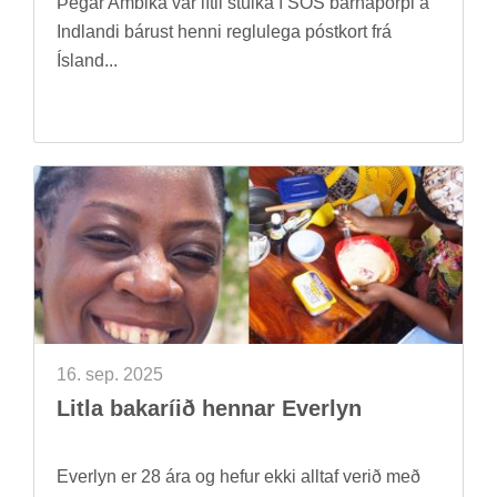
Þeg­ar Ambika var lít­il stúlka í SOS barna­þorpi á
Indlandi bár­ust henni reglu­lega póst­kort frá
Ís­land...
16. sep. 2025
Litla baka­rí­ið henn­ar Ever­lyn
Ever­lyn er 28 ára og hef­ur ekki alltaf ver­ið með