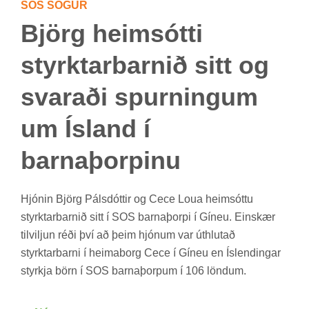
SOS SÖG­UR
Björg heim­sótti
styrkt­ar­barn­ið sitt og
svar­aði spurn­ing­um
um Ís­land í
barna­þorp­inu
Hjón­in Björg Páls­dótt­ir og Cece Loua heim­sóttu
styrkt­ar­barn­ið sitt í SOS barna­þorpi í Gín­eu. Ein­skær
til­vilj­un réði því að þeim hjón­um var út­hlut­að
styrkt­ar­barni í heima­borg Cece í Gín­eu en Ís­lend­ing­ar
styrkja börn í SOS barna­þorp­um í 106 lönd­um.