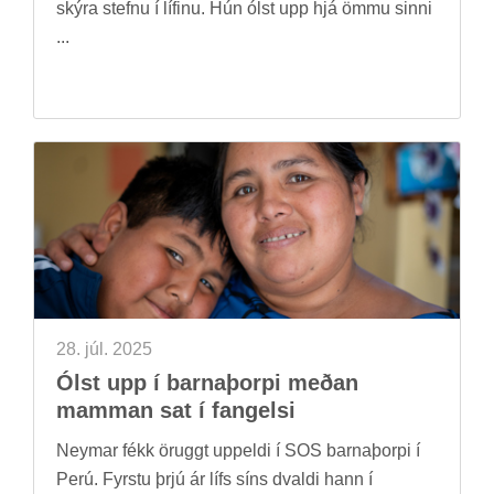
skýra stefnu í líf­inu. Hún ólst upp hjá ömmu sinni
...
28. júl. 2025
Ólst upp í barna­þorpi með­an
mamm­an sat í fang­elsi
Neym­ar fékk ör­uggt upp­eldi í SOS barna­þorpi í
Perú. Fyrstu þrjú ár lífs síns dvaldi hann í