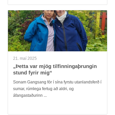
21. maí 2025
„Þetta var mjög til­finn­inga­þrung­in
stund fyr­ir mig“
Sonam Gangsang fór í sína fyrstu ut­an­lands­ferð í
sum­ar, rúm­lega fer­tug að aldri, og
áfanga­stað­ur­inn ...