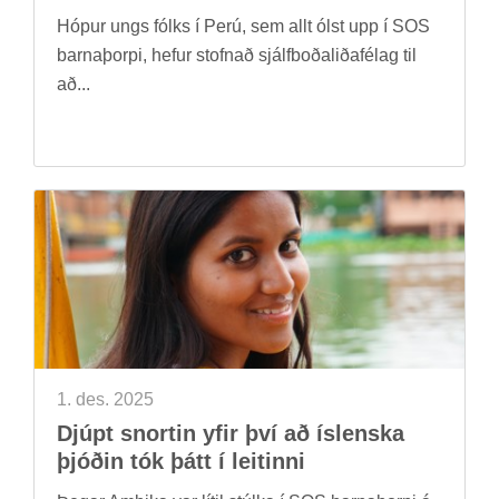
Hóp­ur ungs fólks í Perú, sem allt ólst upp í SOS
barna­þorpi, hef­ur stofn­að sjálf­boða­liða­fé­lag til
að...
1. des. 2025
Djúpt snort­in yfir því að ís­lenska
þjóð­in tók þátt í leit­inni