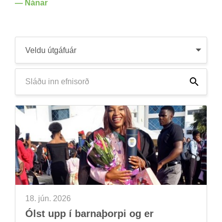
— Nán­ar
Leita
Leita
18. jún. 2026
Ólst upp í barna­þorpi og er