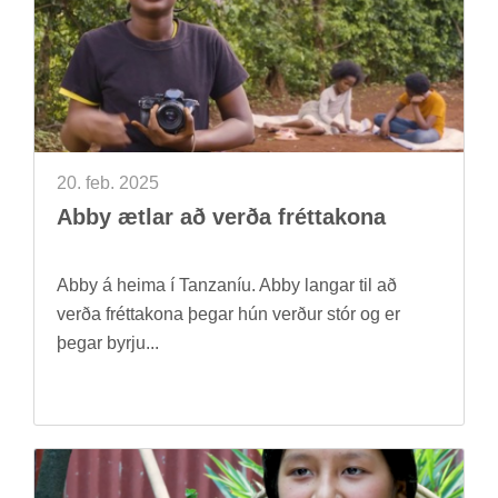
20. feb. 2025
Abby ætl­ar að verða frétta­kona
Abby á heima í Tanz­an­íu. Abby lang­ar til að
verða frétta­kona þeg­ar hún verð­ur stór og er
þeg­ar byrju...