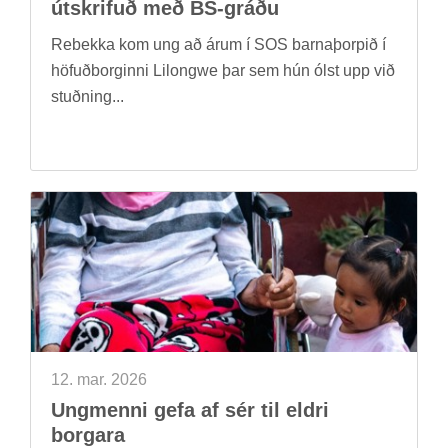
út­skrif­uð með BS-gráðu
Re­bekka kom ung að árum í SOS barna­þorp­ið í
höf­uð­borg­inni Lilongwe þar sem hún ólst upp við
stuðn­ing...
12. mar. 2026
Ung­menni gefa af sér til eldri
borg­ara