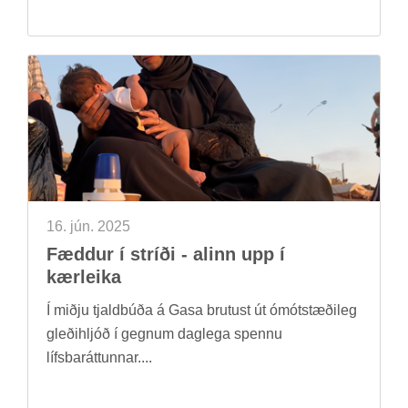
16. jún. 2025
Fædd­ur í stríði - al­inn upp í
kær­leika
Í miðju tjald­búða á Gasa brut­ust út ómót­stæði­leg
gleði­hljóð í gegn­um dag­lega spennu
lífs­bar­átt­unn­ar....