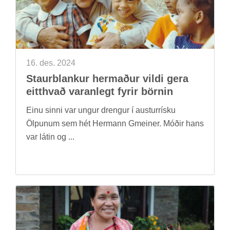
16. des. 2024
Staur­blank­ur her­mað­ur vildi gera
eitt­hvað var­an­legt fyr­ir börn­in
Einu sinni var ung­ur dreng­ur í aust­ur­rísku
Ölp­un­um sem hét Her­mann Gmeiner. Móð­ir hans
var lát­in og ...