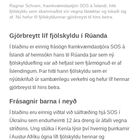
Ragnar Schram, framkvæmdastjóri SOS á Íslandi, hitti
fjölskyldu sem skammaðist sín vegna fátæktar og lokaði sig
af. Nú hefur líf fjölskyldunnar gjörbreyst til hins betra.
Gjör­breytt líf fjöl­skyldu í Rú­anda
Í blað­inu er einnig frá­sögn fram­kvæmda­stjóra SOS á
Ís­landi af heim­sókn hans til Rú­anda þar sem ný
fjöl­skyldu­efl­ing var að hefjast sem fjár­mögn­uð er af
Ís­lend­ing­um. Þar hitti hann fjöl­skyldu sem er
ný­út­skrif­uð úr sam­bæri­legu verk­efni og hef­ur líf henn­ar
gjör­breyst til hins betra.
Frá­sagn­ir barna í neyð
Í blað­inu eru einnig við­tal við sál­fræð­ing hjá SOS í
Úkraínu sem end­ur­heimti 12 ára dreng úr áfalli vegna
stríðs­ins. Ung stúlka í Ken­ía lýs­ir því hvernig þurrk­arn­ir
í Aust­ur Afr­íku ógna lífi fjöl­skyldu henn­ar og