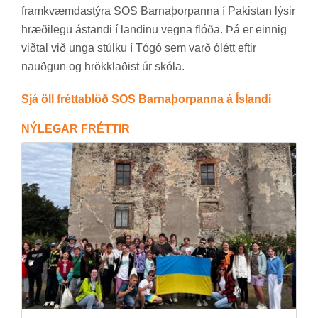
fram­kvæmda­stýra SOS Barna­þorp­anna í Pak­ist­an lýs­ir
hræði­legu ástandi í land­inu vegna flóða. Þá er einnig
við­tal við unga stúlku í Tógó sem varð ólétt eft­ir
nauðg­un og hrökkl­að­ist úr skóla.
Sjá öll fréttablöð SOS Barnaþorpanna á Íslandi
NÝ­LEG­AR FRÉTT­IR