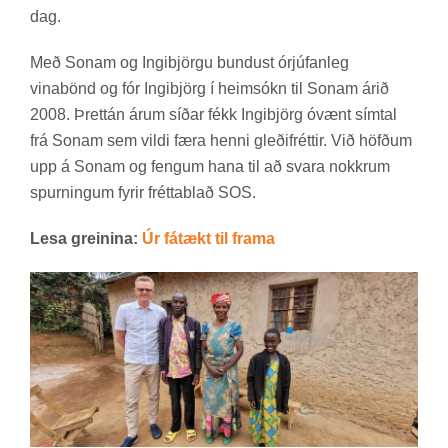
dag.
Með Sonam og Ingi­björgu bund­ust órjúf­an­leg
vina­bönd og fór Ingi­björg í heim­sókn til Sonam árið
2008. Þrett­án árum síð­ar fékk Ingi­björg óvænt sím­tal
frá Sonam sem vildi færa henni gleðifrétt­ir. Við höfð­um
upp á Sonam og feng­um hana til að svara nokkr­um
spurn­ing­um fyr­ir frétta­blað SOS.
Lesa greinina:
Úr fá­tækt til frama