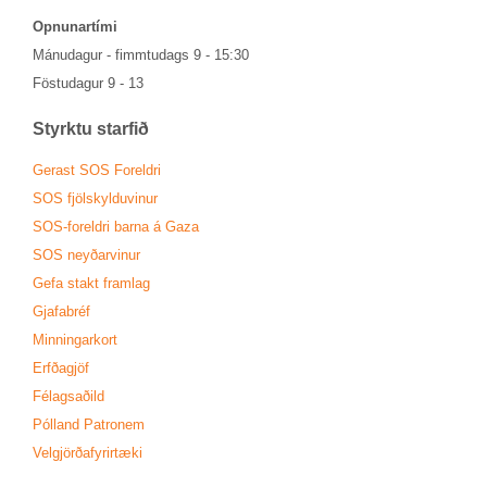
Opn­un­ar­tími
Mánu­dag­ur - fimmtu­dags 9 - 15:30
Föstu­dag­ur 9 - 13
Styrktu starf­ið
Ger­ast SOS For­eldri
SOS fjöl­skyldu­vin­ur
SOS-for­eldri barna á Gaza
SOS neyð­ar­vin­ur
Gefa stakt fram­lag
Gjafa­bréf
Minn­ing­ar­kort
Erfða­gjöf
Fé­lags­að­ild
Pól­land Patronem
Vel­gjörða­fyr­ir­tæki