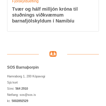
Fjöl­skyldu­efl­ing
Tvær og hálf millj­ón króna til
stuðn­ings við­kvæm­um
barna­fjöl­skyld­um í Namib­íu
SOS Barna­þorp­in
Hamraborg 1, 200 Kópavogi
Sjá kort
Sími:
564 2910
Netfang:
sos@sos.is
kt.
5002892529