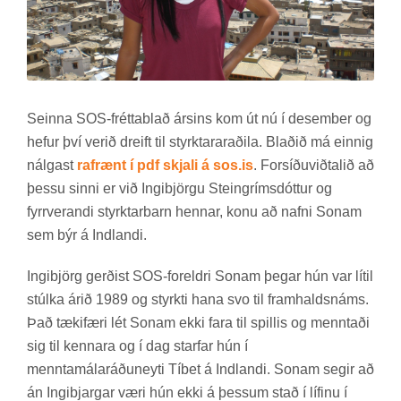
Seinna SOS-frétta­blað árs­ins kom út nú í des­em­ber og
hef­ur því ver­ið dreift til styrkt­arar­að­ila. Blað­ið má einnig
nálg­ast
rafrænt í pdf skjali á sos.is
. For­síðu­við­tal­ið að
þessu sinni er við Ingi­björgu Stein­gríms­dótt­ur og
fyrr­ver­andi styrkt­ar­barn henn­ar, konu að nafni Sonam
sem býr á Indlandi.
Ingi­björg gerð­ist SOS-for­eldri Sonam þeg­ar hún var lít­il
stúlka árið 1989 og styrkti hana svo til fram­halds­náms.
Það tæki­færi lét Sonam ekki fara til spill­is og mennt­aði
sig til kenn­ara og í dag starfar hún í
mennta­mála­ráðu­neyti Tíbet á Indlandi. Sonam seg­ir að
án Ingi­bjarg­ar væri hún ekki á þess­um stað í líf­inu í