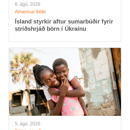
6. ágú. 2026
Al­menn­ar frétt­ir
Ís­land styrk­ir aft­ur sum­ar­búð­ir fyr­ir
stríðs­hrjáð börn í Úkraínu
5. ágú. 2026