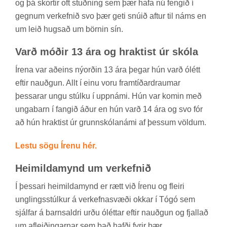
og þá skort­ir oft stuðn­ing sem þær hafa nú feng­ið í
gegn­um verk­efn­ið svo þær geti snú­ið aft­ur til náms en
um leið hugs­að um börn­in sín.
Varð móð­ir 13 ára og hrakt­ist úr skóla
Írena var að­eins nýorð­in 13 ára þeg­ar hún varð ólétt
eft­ir nauðg­un. Allt í einu voru fram­tíð­ar­draum­ar
þess­ar­ar ungu stúlku í upp­námi. Hún var kom­in með
unga­barn í fang­ið áður en hún varð 14 ára og svo fór
að hún hrakt­ist úr grunn­skóla­námi af þess­um völd­um.
Lestu sögu Írenu hér.
Heim­ilda­mynd um verk­efn­ið
Í þess­ari heim­ilda­mynd er rætt við Ír­enu og fleiri
ung­lings­stúlk­ur á verk­efna­svæði okk­ar í Tógó sem
sjálf­ar á barns­aldri urðu ólétt­ar eft­ir nauðg­un og fjall­að
um af­leið­ing­arn­ar sem það hafði fyr­ir þær.