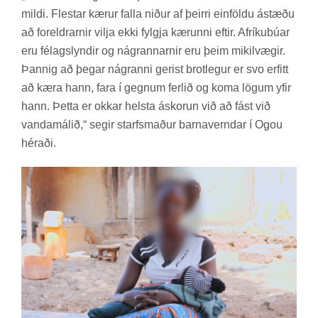
mildi. Flest­ar kær­ur falla nið­ur af þeirri ein­földu ástæðu
að for­eldr­arn­ir vilja ekki fylgja kær­unni eft­ir. Afr­íku­bú­ar
eru fé­lags­lynd­ir og ná­grann­arn­ir eru þeim mik­il­væg­ir.
Þannig að þeg­ar ná­granni ger­ist brot­leg­ur er svo erfitt
að kæra hann, fara í gegn­um ferl­ið og koma lög­um yfir
hann. Þetta er okk­ar helsta áskor­un við að fást við
vanda­mál­ið,“ seg­ir starfs­mað­ur barna­vernd­ar í Ogou
hér­aði.