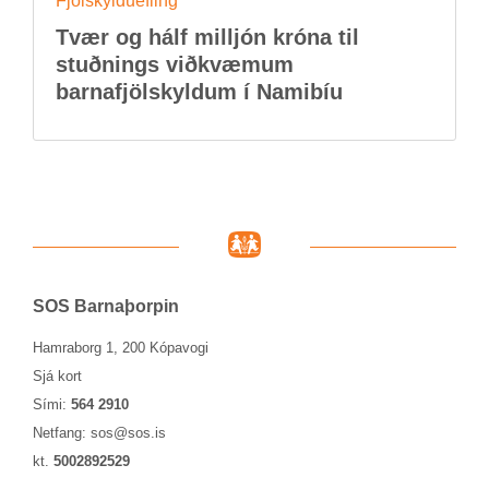
Fjöl­skyldu­efl­ing
Tvær og hálf millj­ón króna til
stuðn­ings við­kvæm­um
barna­fjöl­skyld­um í Namib­íu
SOS Barna­þorp­in
Hamraborg 1, 200 Kópavogi
Sjá kort
Sími:
564 2910
Netfang:
sos@sos.is
kt.
5002892529