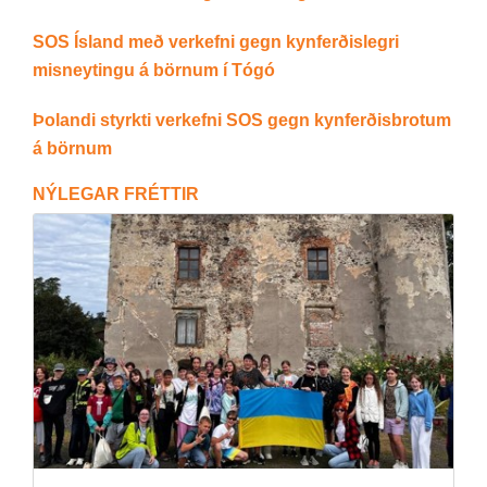
SOS Ísland með verkefni gegn kynferðislegri
misneytingu á börnum í Tógó
Þolandi styrkti verkefni SOS gegn kynferðisbrotum
á börnum
NÝ­LEG­AR FRÉTT­IR