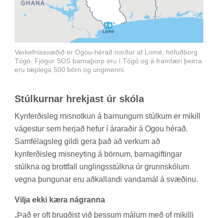
Verk­efn­is­svæð­ið er Ogou-hér­að norð­ur af Lomé, höf­uð­borg
Tógó. Fjögur SOS barnaþorp eru í Tógó og á framfæri þeirra
eru tæplega 500 börn og ungmenni.
Stúlk­urn­ar hrekj­ast úr skóla
Kyn­ferð­is­leg mis­notk­un á barn­ung­um stúlk­um er mik­ill
vá­gest­ur sem herj­að hef­ur í árarað­ir á Ogou hér­að.
Sam­fé­lags­leg gildi gera það að verk­um að
kyn­ferð­is­leg misneyt­ing á börn­um, barnagift­ing­ar
stúlkna og brott­fall ung­lings­stúlkna úr grunn­skól­um
vegna þung­un­ar eru að­kallandi vanda­mál á svæð­inu.
Vilja ekki kæra ná­granna
„Það er oft brugð­ist við þess­um mál­um með of mik­illi