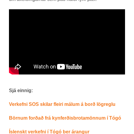
Sjá einnig:
Verkefni SOS skilar fleiri málum á borð lögreglu
Börnum forðað frá kynferðisbrotamönnum í Tógó
Íslenskt verkefni í Tógó ber árangur