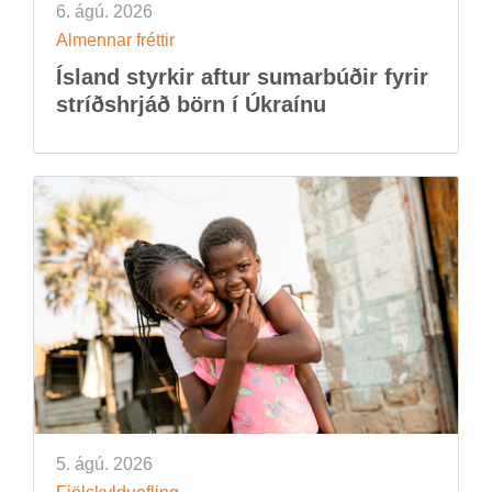
6. ágú. 2026
Al­menn­ar frétt­ir
Ís­land styrk­ir aft­ur sum­ar­búð­ir fyr­ir
stríðs­hrjáð börn í Úkraínu
5. ágú. 2026