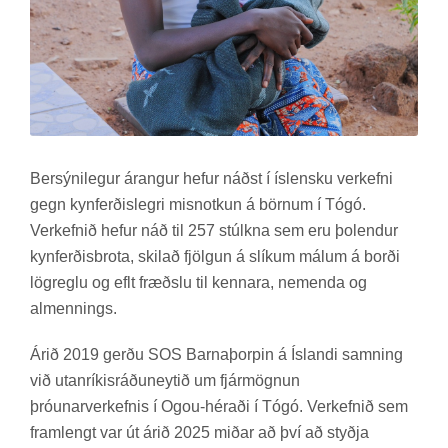
Ber­sýni­leg­ur ár­ang­ur hef­ur náðst í ís­lensku verk­efni
gegn kyn­ferð­is­legri mis­notk­un á börn­um í Tógó.
Verk­efn­ið hef­ur náð til 257 stúlkna sem eru þo­lend­ur
kyn­ferð­is­brota, skil­að fjölg­un á slík­um mál­um á borði
lög­reglu og eflt fræðslu til kenn­ara, nem­enda og
al­menn­ings.
Árið 2019 gerðu SOS Barna­þorp­in á Ís­landi samn­ing
við utanríkisráðu­neyt­ið um fjár­mögn­un
þró­un­ar­verk­efn­is í Ogou-hér­aði í Tógó. Verk­efn­ið sem
fram­lengt var út árið 2025 mið­ar að því að styðja