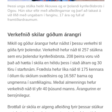
Þessi unga stúlka heitir Akouwa og er þolandi kynferðisbrots í
Ogou. Hún situr eftir með afleiðingarnar og þarf að takast á
við lífið með ungabarn í fanginu, 17 ára og full af
framtíðardraumum.
Verk­efn­ið skil­ar góð­um ár­angri
Mik­ill og góð­ur ár­ang­ur hef­ur náðst í þessu verk­efni til
góða fyr­ir þo­lend­ur. Verk­efn­ið hef­ur náð til 257 stúlkna
sem eru þo­lend­ur kyn­ferð­is­brota. 208 þeirra voru við
það að hætta í skóla en héldu þess í stað áfram og 30
fóru í starfs­nám. Fræðsla hef­ur líka náð til 175 kenn­ara
í öll­um tíu skól­um svæð­is­ins og 16.587 barna og
ung­menna í sam­fé­lag­inu. Með­al al­menn­ings hef­ur
verk­efn­ið náð til yfir 40 þús­und manns. Ár­ang­ur­inn er
ber­sýni­leg­ur.
Brott­fall úr skóla er al­geng af­leið­ing fyr­ir þess­ar stúlk­ur