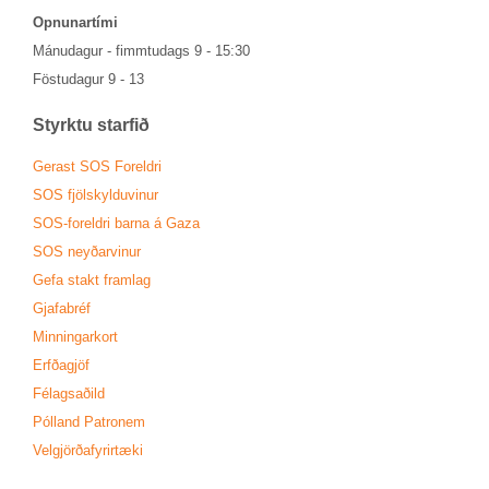
Opn­un­ar­tími
Mánu­dag­ur - fimmtu­dags 9 - 15:30
Föstu­dag­ur 9 - 13
Styrktu starf­ið
Ger­ast SOS For­eldri
SOS fjöl­skyldu­vin­ur
SOS-for­eldri barna á Gaza
SOS neyð­ar­vin­ur
Gefa stakt fram­lag
Gjafa­bréf
Minn­ing­ar­kort
Erfða­gjöf
Fé­lags­að­ild
Pól­land Patronem
Vel­gjörða­fyr­ir­tæki