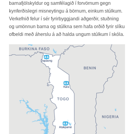
barna­fjöl­skyld­ur og sam­fé­lag­ið í for­vörn­um gegn
kyn­ferð­is­legri misneyt­ingu á börn­um, einkum stúlk­um.
Verk­efn­ið fel­ur í sér fyr­ir­byggj­andi að­gerð­ir, stuðn­ing
og umönn­un barna og stúlkna sem hafa orð­ið fyr­ir slíku
of­beldi með áherslu á að halda ung­um stúlk­um í skóla.