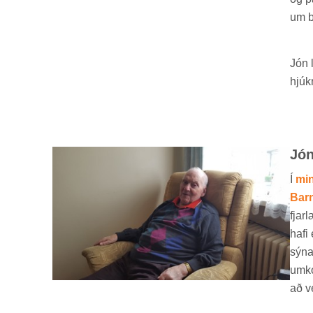
um b
Jón 
hjúkr
Jón
Í
mi
Barn
fjar
hafi 
sýna
um­ko
að ve