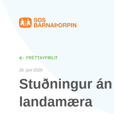
Heim
FRÉTTA­YF­IR­LIT
26. júní 2020
Stuðn­ing­ur án
landa­mæra