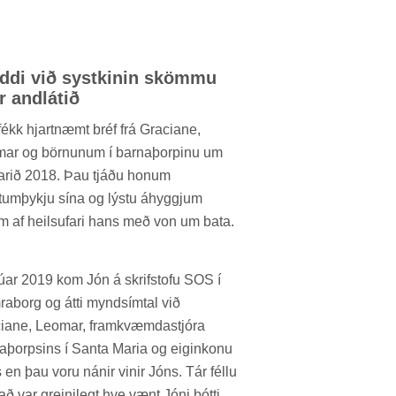
di við systkin­in skömmu
ir and­lát­ið
fékk hjart­næmt bréf frá Gracia­ne,
­ar og börn­un­um í barna­þorp­inu um
r­ið 2018. Þau tjáðu hon­um
­umþykju sína og lýstu áhyggj­um
um af heilsu­fari hans með von um bata.
nú­ar 2019 kom Jón á skrif­stofu SOS í
a­borg og átti myndsím­tal við
ia­ne, Leom­ar, fram­kvæmda­stjóra
a­þorps­ins í Santa Maria og eig­in­konu
en þau voru nán­ir vin­ir Jóns. Tár féllu
að var greini­legt hve vænt Jóni þótti