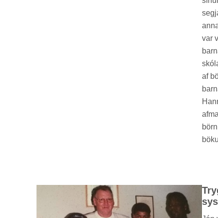
sín­
segj
ann­a
var v
barn
skóla
af bö
barn
Hann
af­m
börn­
bök­u
Try
sys