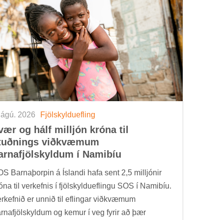
 ágú. 2026
Fjöl­skyldu­efl­ing
vær og hálf millj­ón króna til
tuðn­ings við­kvæm­um
arna­fjöl­skyld­um í Namib­íu
S Barna­þorp­in á Ís­landi hafa sent 2,5 millj­ón­ir
óna til verk­efn­is í fjöl­skyldu­efl­ingu SOS í Namib­íu.
rk­efn­ið er unn­ið til efl­ing­ar við­kvæm­um
rna­fjöl­skyld­um og kem­ur í veg fyr­ir að þær