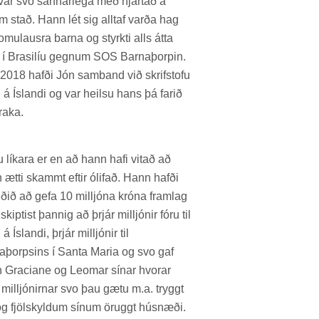
var svo sann­ar­lega með hjart­að á
­um stað. Hann lét sig alltaf varða hag
omu­lausra barna og styrkti alls átta
 í Bras­il­íu gegn­um SOS Barna­þorp­in.
 2018 hafði Jón sam­band við skrif­stofu
á Ís­landi og var heilsu hans þá far­ið
raka.
 lík­ara er en að hann hafi vit­að að
 ætti skammt eft­ir ólif­að. Hann hafði
ð­ið að gefa 10 millj­óna króna fram­lag
kipt­ist þannig að þrjár millj­ón­ir fóru til
 Ís­landi, þrjár millj­ón­ir til
a­þorps­ins í Santa Maria og svo gaf
 Gracia­ne og Leom­ar sín­ar hvor­ar
millj­ón­irn­ar svo þau gætu m.a. tryggt
g fjöl­skyld­um sín­um ör­uggt hús­næði.