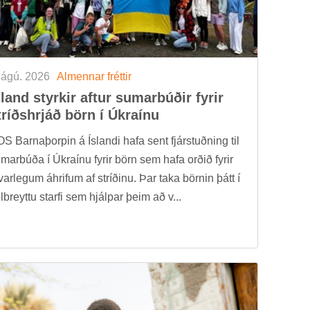
 ágú. 2026
Al­menn­ar frétt­ir
­land styrk­ir aft­ur sum­ar­búð­ir fyr­ir
tríðs­hrjáð börn í Úkraínu
S Barna­þorp­in á Ís­landi hafa sent fjár­stuðn­ing til
m­ar­búða í Úkraínu fyr­ir börn sem hafa orð­ið fyr­ir
­var­leg­um áhrif­um af stríð­inu. Þar taka börn­in þátt í
öl­breyttu starfi sem hjálp­ar þeim að v...