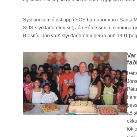
Systkini sem ólust upp í SOS barna­þorp­inu í Santa Mar
SOS-styrktar­for­eldri sitt, Jón Pét­urs­son, í minn­ing­a
Bras­il­íu. Jón varð styrktar­for­eldri þeirra árið 1991 
Var
fað­
Þetta
Jóns
Pét­
hann 
þess
að st
okk­
tók o
syst­