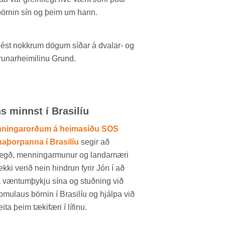
örn­in sín og þeim um hann.
lést nokkr­um dög­um síð­ar á dval­ar- og
­un­ar­heim­il­inu Grund.
s minnst í Bras­il­íu
nningarorðum á heimasíðu SOS
aþorpanna í Brasilíu
seg­ir að
­lægð, menn­ing­armun­ur og landa­mæri
ekki ver­ið nein hindr­un fyr­ir Jón í að
 vænt­umþykju sína og stuðn­ing við
mu­laus börn­in í Bras­il­íu og hjálpa við
ita þeim tæki­færi í líf­inu.