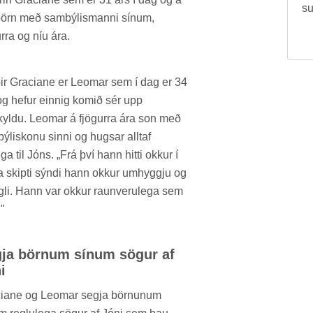
su
börn með sam­býl­is­manni sín­um,
urra og níu ára.
­ir Gracia­ne er Leom­ar sem í dag er 34
og hef­ur einnig kom­ið sér upp
­skyldu. Leom­ar á fjög­urra ára son með
ýl­is­konu sinni og hugs­ar alltaf
ega til Jóns. „Frá því hann hitti okk­ur í
ta skipti sýndi hann okk­ur um­hyggju og
ygli. Hann var okk­ur raun­veru­lega sem
."
ja börn­um sín­um sög­ur af
i
ia­ne og Leom­ar segja börn­un­um