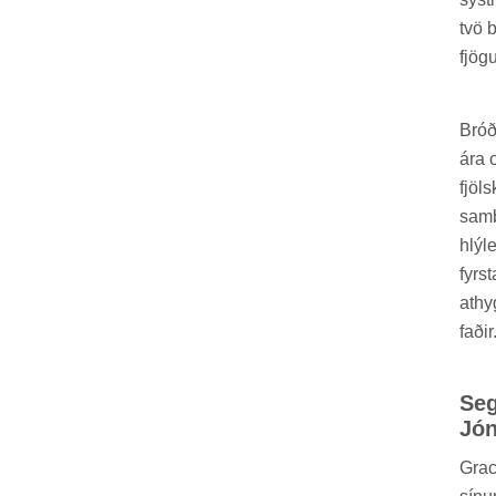
tvö 
fjög­
Bróð
ára 
fjöl
sam­b
hlý­l
fyrs
at­h
fað­ir
Seg
Jón
Grac