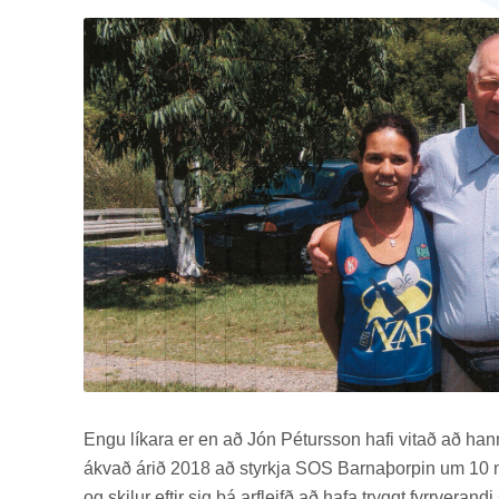
Engu lík­ara er en að Jón Pét­urs­son hafi vit­að að hann
ákvað árið 2018 að styrkja SOS Barna­þorp­in um 10 mill
og skil­ur eft­ir sig þá arf­leifð að hafa tryggt fyrr­ver­and