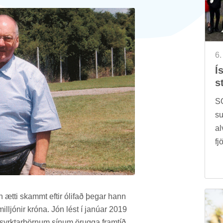
6.
Ís
s
SO
su
al
fj
 ætti skammt eft­ir ólif­að þeg­ar hann
j­ón­ir króna. Jón lést í janú­ar 2019
i syrkt­ar­börn­um sín­um ör­ugga fram­tíð.