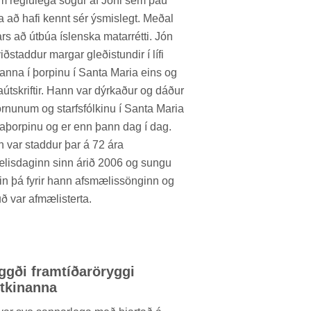
um reglu­lega sög­ur af Jóni sem þau
a að hafi kennt sér ýsmis­legt. Með­al
rs að út­búa ís­lenska mat­ar­rétti. Jón
ið­stadd­ur marg­ar gleði­stund­ir í lífi
­anna í þorp­inu í Santa Maria eins og
­út­skrift­ir. Hann var dýrk­að­ur og dáð­ur
rn­un­um og starfs­fólk­inu í Santa Maria
a­þorp­inu og er enn þann dag í dag.
 var stadd­ur þar á 72 ára
æl­is­dag­inn sinn árið 2006 og sungu
in þá fyr­ir hann af­smæl­is­söng­inn og
ð var af­mælisterta.
ggði fram­tíðarör­yggi
tkin­anna