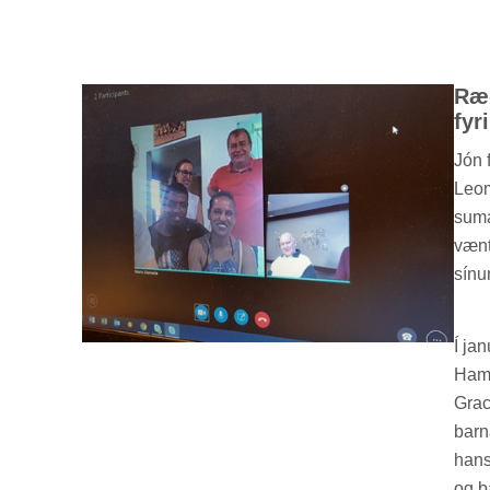
Ræd
fyr­
Jón 
Leom
suma
vænt
sín­
Í ja
Hamr
Grac
barn
hans 
og þ