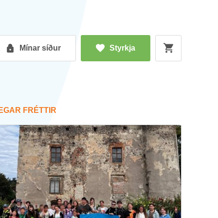
Mín­ar síð­ur
Styrkja
EG­AR FRÉTT­IR