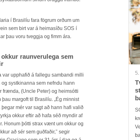
ia í Bras­il­íu fara fögr­um orð­um um
r­grein sem birt var á heima­síðu SOS í
þeg­ar þau voru tveggja og fimm ára.
 okk­ur raun­veru­lega sem
ir
5.
 var upp­haf­ið á fal­legu sam­bandi milli
T
 og systkin­anna sem nefndu hann
s
ur frænda, (Uncle Peter) og heim­sótti
b
þau margoft til Bras­il­íu. „Ég minn­ist
 þeg­ar mér var sagt að hann hafi val­ið
SO
yrkja okk­ur eft­ir að hafa séð mynd­ir af
kr
ur. Hon­um þótti strax vænt um okk­ur og
Ve
kk­ur að sér sem guð­fað­ir," seg­ir
ba
ir­in Gracia­ne sem er 31 árs í dag og á