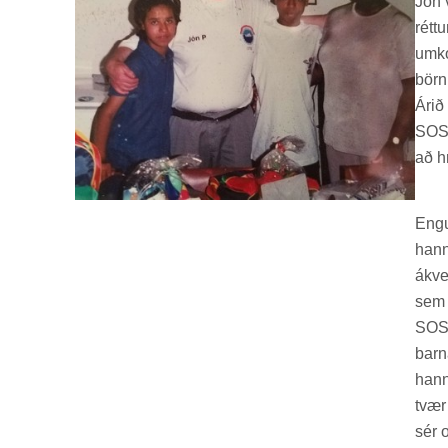
Jón 
rétt
um­k
börn
Árið
SOS 
að h
Engu
hann
ákve
sem s
SOS á
barn
hann
tvær 
sér o