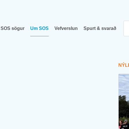
SOS sög­ur
Um SOS
Vef­versl­un
Spurt & svar­að
NÝ­L