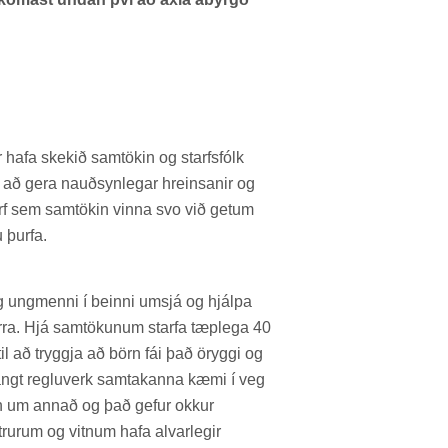
hafa skek­ið sam­tök­in og starfs­fólk
að gera nauð­syn­leg­ar hreins­an­ir og
arf sem sam­tök­in vinna svo við get­um
 þurfa.
 ung­menni í beinni um­sjá og hjálpa
ra. Hjá sam­tök­un­um starfa tæp­lega 40
til að tryggja að börn fái það ör­yggi og
ngt reglu­verk sam­tak­anna kæmi í veg
un um ann­að og það gef­ur okk­ur
ur­um og vitn­um hafa al­var­leg­ir