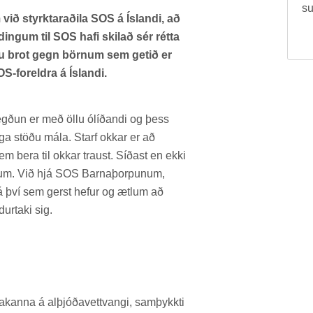
su
 við styrktaraðila SOS á Íslandi, að
dingum til SOS hafi skilað sér rétta
þau brot gegn börnum sem getið er
-foreldra á Íslandi.
egð­un er með öllu ólíð­andi og þess
ega stöðu mála. Starf okk­ar er að
m bera til okk­ar traust. Síð­ast en ekki
mál­um. Við hjá SOS Barna­þorp­un­um,
á því sem gerst hef­ur og ætl­um að
­ur­taki sig.
­anna á al­þjóða­vett­vangi, sam­þykkti