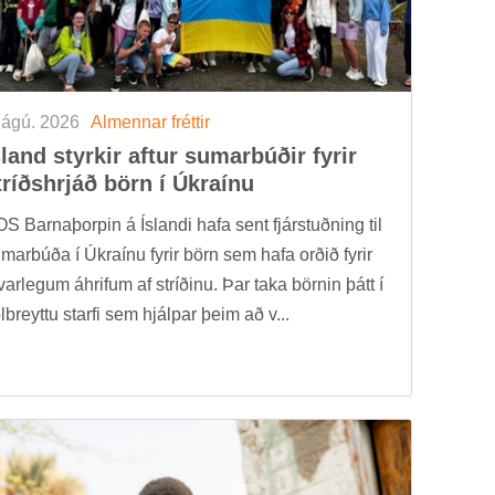
 ágú. 2026
Al­menn­ar frétt­ir
­land styrk­ir aft­ur sum­ar­búð­ir fyr­ir
tríðs­hrjáð börn í Úkraínu
S Barna­þorp­in á Ís­landi hafa sent fjár­stuðn­ing til
m­ar­búða í Úkraínu fyr­ir börn sem hafa orð­ið fyr­ir
­var­leg­um áhrif­um af stríð­inu. Þar taka börn­in þátt í
öl­breyttu starfi sem hjálp­ar þeim að v...