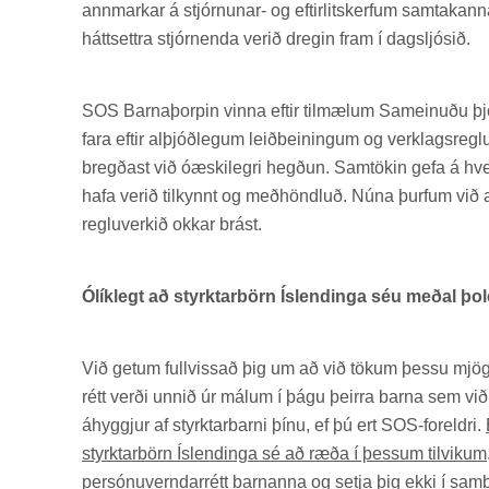
ann­mark­ar á stjórn­un­ar- og eft­ir­lit­s­kerf­um sam­tak­ann
hátt­settra stjórn­enda ver­ið dreg­in fram í dags­ljós­ið.
SOS Barna­þorp­in vinna eft­ir til­mæl­um Sam­ein­uðu 
fara eft­ir al­þjóð­leg­um leið­bein­ing­um og verklags­regl
bregð­ast við óæski­legri hegð­un. Sam­tök­in gefa á hve
hafa ver­ið til­kynnt og með­höndl­uð. Núna þurf­um við a
reglu­verk­ið okk­ar brást.
Ólíklegt að styrktarbörn Íslendinga séu meðal þo
Við get­um full­viss­að þig um að við tök­um þessu mjög 
rétt verði unn­ið úr mál­um í þágu þeirra barna sem við 
áhyggj­ur af styrkt­ar­barni þínu, ef þú ert SOS-for­eldri.
styrktarbörn Íslendinga sé að ræða í þessum tilvikum
per­sónu­vernd­ar­rétt barn­anna og setja þig ekki í sam­b