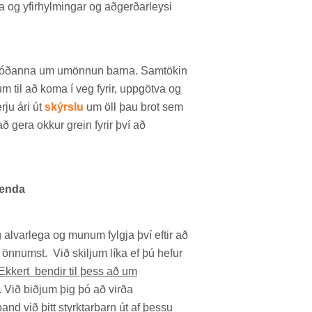
a og yf­ir­hylm­ing­ar og að­gerð­ar­leysi
þjóð­anna um umönn­un barna. Sam­tök­in
­um til að koma í veg fyr­ir, upp­götva og
rju ári út
skýrslu
um öll þau brot sem
ð gera okk­ur grein fyr­ir því að
lenda
al­var­lega og mun­um fylgja því eft­ir að
önn­umst. Við skilj­um líka ef þú hef­ur
Ekkert bendir til þess að um
. Við biðj­um þig þó að virða
and við þitt styrkt­ar­barn út af þessu