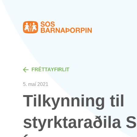
Heim
FRÉTTA­YF­IR­LIT
5. maí 2021
Til­kynn­ing til
styrktarað­ila 