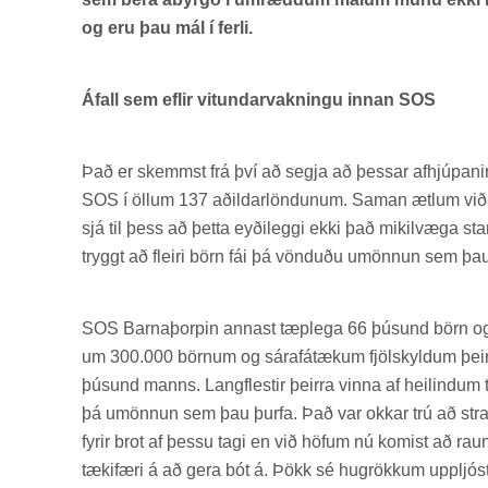
og eru þau mál í ferli.
Áfall sem eflir vitundarvakningu innan SOS
Það er skemmst frá því að segja að þess­ar af­hjúp­an­ir 
SOS í öll­um 137 að­ild­ar­lönd­un­um. Sam­an ætl­um við 
sjá til þess að þetta eyði­leggi ekki það mik­il­væga st
tryggt að fleiri börn fái þá vönd­uðu umönn­un sem þau
SOS Barna­þorp­in ann­ast tæp­lega 66 þús­und börn og
um 300.000 börn­um og sára­fá­tæk­um fjöl­skyld­um þeir
þús­und manns. Lang­flest­ir þeirra vinna af heil­ind­um 
þá umönn­un sem þau þurfa. Það var okk­ar trú að stra
fyr­ir brot af þessu tagi en við höf­um nú kom­ist að ra
tæki­færi á að gera bót á. Þökk sé hug­rökk­um upp­ljóstr­