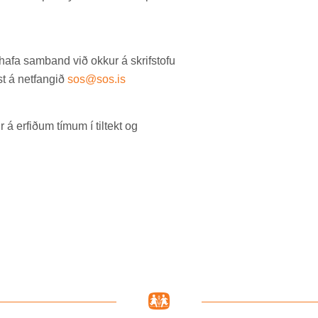
ð hafa sam­band við okk­ur á skrif­stofu
 á net­fang­ið
sos@sos.is
 erf­ið­um tím­um í til­tekt og