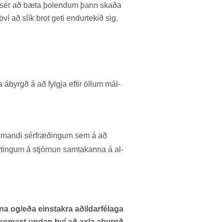
r í sér að bæta þo­lend­um þann skaða
í að slík brot geti end­ur­tek­ið sig.
byrgð á að fylgja eft­ir öll­um mál­
om­andi sér­fræð­ing­um sem á að
t­ing­um á stjórn­un sam­tak­anna á al­
a og/eða einstakra aðildarfélaga
omast undan því að axla abyrgð