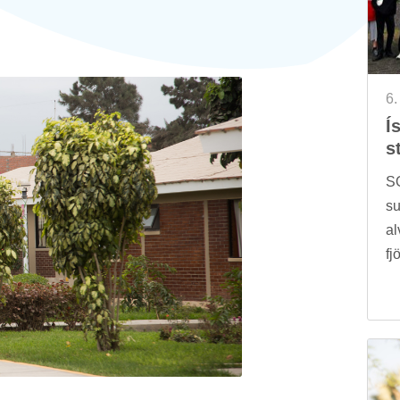
6.
Ís
s
SO
su
al
fj