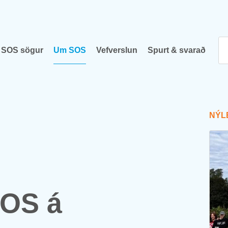
SOS sög­ur
Um SOS
Vef­versl­un
Spurt & svar­að
NÝ­L
SOS á