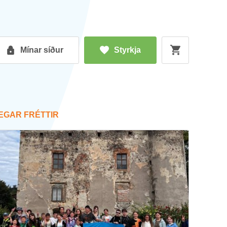
Mín­ar síð­ur
Styrkja
EG­AR FRÉTT­IR