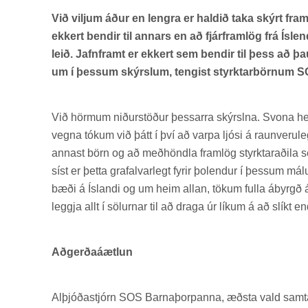
Við viljum áður en lengra er haldið taka skýrt fram
ekkert bendir til annars en að fjárframlög frá Íslen
leið. Jafnframt er ekkert sem bendir til þess að 
um í þessum skýrslum, tengist styrktarbörnum SOS
Við hörm­um nið­ur­stöð­ur þessarra skýrslna. Svona h
vegna tók­um við þátt í því að varpa ljósi á raun­veru­l
ann­ast börn og að með­höndla fram­lög styrktarað­ila se
síst er þetta grafal­var­legt fyr­ir þo­lend­ur í þess­um 
bæði á Ís­landi og um heim all­an, tök­um fulla ábyrgð 
leggja allt í söl­urn­ar til að draga úr lík­um á að slíkt end
Aðgerðaáætlun
Al­þjóða­stjórn SOS Barna­þorp­anna, æðsta vald sam­tak