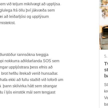
 sem við telj­um mik­il­vægt að upp­lýsa
lu­lega frá öllu því já­kvæða sem
i að leið­ar­ljósi og upp­lýs­um
mistek­ist.
­ur­stöð­ur rann­sókna tveggja
5.
hópi nokk­urra að­ild­ar­landa SOS sem
T
ng­ar upp­ljóstr­ara þess efn­is að
s
g brot hefðu ít­rek­að ver­ið huns­að­ar.
b
n hafa ekki að fullu stað­ið við lof­orð um
SO
á þann skil­virka hátt sem strang­ar
kr
du í ljós ein­stök mál sem tengj­ast
Ve
ba