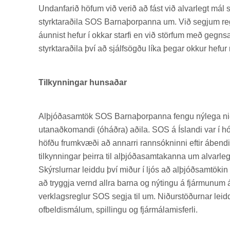
Und­an­far­ið höf­um við ver­ið að fást við al­var­legt mál
styrktarað­ila SOS Barna­þorp­anna um. Við segj­um reg
áunn­ist hef­ur í okk­ar starfi en við störf­um með gegn­sæ
styrktarað­ila því að sjálf­sögðu líka þeg­ar okk­ur hef­ur 
Tilkynningar hunsaðar
Al­þjóða­sam­tök SOS Barna­þorp­anna fengu ný­lega nið
ut­an­að­kom­andi (óháðra) að­ila. SOS á Ís­landi var í 
höfðu frum­kvæði að ann­arri rann­sókn­inni eft­ir ábend­i
til­kynn­ing­ar þeirra til al­þjóða­sam­tak­anna um al­var­le
Skýrsl­urn­ar leiddu því mið­ur í ljós að al­þjóð­sam­tök­i
að tryggja vernd allra barna og nýt­ingu á fjár­mun­um 
verklags­regl­ur SOS segja til um. Nið­ur­stöð­urn­ar leid
of­beld­is­mál­um, spill­ingu og fjár­mála­m­is­ferli.