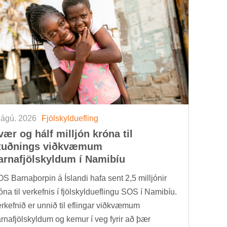
 ágú. 2026
Fjöl­skyldu­efl­ing
vær og hálf millj­ón króna til
tuðn­ings við­kvæm­um
arna­fjöl­skyld­um í Namib­íu
S Barna­þorp­in á Ís­landi hafa sent 2,5 millj­ón­ir
óna til verk­efn­is í fjöl­skyldu­efl­ingu SOS í Namib­íu.
rk­efn­ið er unn­ið til efl­ing­ar við­kvæm­um
rna­fjöl­skyld­um og kem­ur í veg fyr­ir að þær