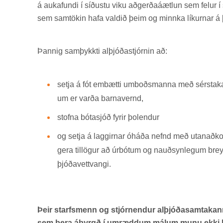
á auka­fundi í síð­ustu viku að­gerða­áætl­un sem fel­u
sem sam­tök­in hafa vald­ið þeim og minnka lík­urn­ar á þv
Þannig sam­þykkti al­þjóða­stjórn­in að:
setja á fót embætti um­boðs­manna með sér­staka á
um er varða barna­vernd,
stofna bóta­sjóð fyr­ir þo­lend­ur
og setja á lagg­irn­ar óháða nefnd með ut­an­að­k
gera til­lög­ur að úr­bót­um og nauð­syn­leg­um brey
þjóða­vett­vangi.
Þeir starfsmenn og stjórnendur alþjóðasamtakann
sem bera ábyrgð í umræddum málum munu ekki k