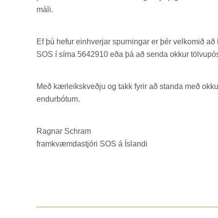
máli.
Ef þú hef­ur ein­hverj­ar spurn­ing­ar er þér vel­kom­ið a
SOS í síma 5642910 eða þá að senda okk­ur tölvu­póst
Með kær­leikskveðju og takk fyr­ir að standa með okk­ur á
end­ur­bót­um.
Ragn­ar Schram
fram­kvæmda­stjóri SOS á Ís­landi