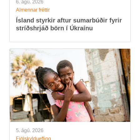
6. ágú. 2026
Al­menn­ar frétt­ir
Ís­land styrk­ir aft­ur sum­ar­búð­ir fyr­ir
stríðs­hrjáð börn í Úkraínu
5. ágú. 2026
Fjöl­skyldu­efl­ing