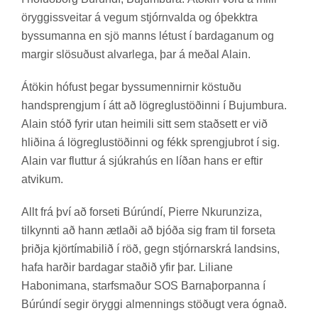
ör­ygg­is­sveit­ar á veg­um stjórn­valda og óþekktra
bys­su­m­anna en sjö manns lét­ust í bar­dag­an­um og
marg­ir slös­uð­ust al­var­lega, þar á með­al Alain.
Átök­in hóf­ust þeg­ar byssu­menn­irn­ir köst­uðu
hand­sprengj­um í átt að lög­reglu­stöð­inni í Buj­umbura.
Alain stóð fyr­ir utan heim­ili sitt sem stað­sett er við
hlið­ina á lög­reglu­stöð­inni og fékk sprengju­brot í sig.
Alain var flutt­ur á sjúkra­hús en líð­an hans er eft­ir
at­vik­um.
Allt frá því að for­seti Búrúndí, Pier­re Nkur­unziza,
til­kynnti að hann ætl­aði að bjóða sig fram til for­seta
þriðja kjör­tíma­bil­ið í röð, gegn stjórn­ar­skrá lands­ins,
hafa harð­ir bar­dag­ar stað­ið yfir þar. Li­lia­ne
Ha­boni­m­ana, starfs­mað­ur SOS Barna­þorp­anna í
Búrúndí seg­ir ör­yggi al­menn­ings stöð­ugt vera ógn­að.