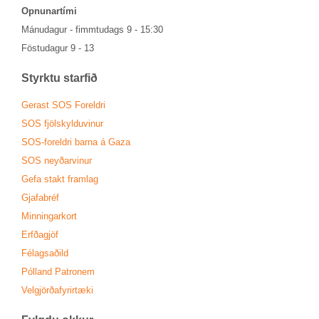
Opn­un­ar­tími
Mánu­dag­ur - fimmtu­dags 9 - 15:30
Föstu­dag­ur 9 - 13
Styrktu starf­ið
Ger­ast SOS For­eldri
SOS fjöl­skyldu­vin­ur
SOS-for­eldri barna á Gaza
SOS neyð­ar­vin­ur
Gefa stakt fram­lag
Gjafa­bréf
Minn­ing­ar­kort
Erfða­gjöf
Fé­lags­að­ild
Pól­land Patronem
Vel­gjörða­fyr­ir­tæki