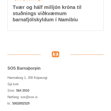
Tvær og hálf millj­ón króna til
stuðn­ings við­kvæm­um
barna­fjöl­skyld­um í Namib­íu
SOS Barna­þorp­in
Hamraborg 1, 200 Kópavogi
Sjá kort
Sími:
564 2910
Netfang:
sos@sos.is
kt.
5002892529