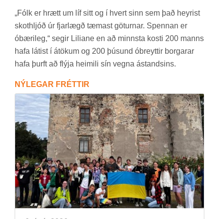
„Fólk er hrætt um líf sitt og í hvert sinn sem það heyr­ist
skot­hljóð úr fjar­lægð tæm­ast göt­urn­ar. Spenn­an er
óbæri­leg,“ seg­ir Li­lia­ne en að minnsta kosti 200 manns
hafa lát­ist í átök­um og 200 þús­und óbreytt­ir borg­ar­ar
hafa þurft að flýja heim­ili sín vegna ástands­ins.
NÝ­LEG­AR FRÉTT­IR