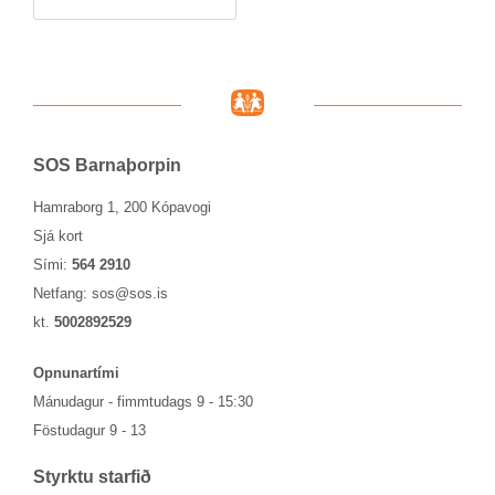
SOS Barna­þorp­in
Hamraborg 1, 200 Kópavogi
Sjá kort
Sími:
564 2910
Netfang:
sos@sos.is
kt.
5002892529
Opn­un­ar­tími
Mánu­dag­ur - fimmtu­dags 9 - 15:30
Föstu­dag­ur 9 - 13
Styrktu starf­ið