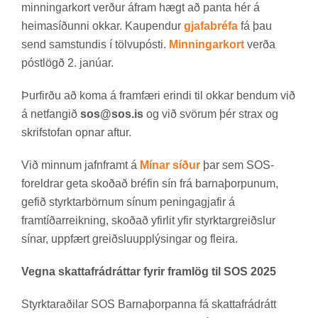
minn­ing­ar­kort verð­ur áfram hægt að panta hér á
heima­síð­unni okk­ar. Kaup­end­ur
gjafabréfa
fá þau
send sam­stund­is í tölvu­pósti.
Minningarkort
verða
póst­lögð 2. janú­ar.
Þurf­irðu að koma á fram­færi er­indi til okk­ar bend­um við
á net­fang­ið
sos@sos.is
og við svör­um þér strax og
skrif­stof­an opn­ar aft­ur.
Við minn­um jafn­framt á
Mínar síður
þar sem SOS-
for­eldr­ar geta skoð­að bréf­in sín frá barna­þorp­un­um,
gef­ið styrkt­ar­börn­um sín­um pen­inga­gjaf­ir á
fram­tíð­ar­reikn­ing, skoð­að yf­ir­lit yfir styrkt­ar­greiðsl­ur
sín­ar, upp­fært greiðslu­upp­lýs­ing­ar og fleira.
Vegna skattafrádráttar fyrir framlög til SOS 2025
Styrktarað­il­ar SOS Barna­þorp­anna fá skattafrá­drátt