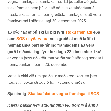
vegna fram­laga til sam­tak­anna.
Ef þú ætl­ar að gefa
stakt fram­lag sem þú vilt að nái til skatafrá­drátt­ar á
næsta skattafram­tali þarf greiðsla fram­lags­ins að vera
fram­kvæmd í síð­asta lagi 30. des­em­ber 2025.
að þýð­ir að e
f þú skráir þig fyrir
stöku fram­lagi
eða
sem
SOS-neyð­ar­vin­ur
sem greiðist með kröfu í
heimabanka þarf skráning framlagsins að vera
gerð í síðasta lagi fyrir lok dags 22. desember
. Það
er vegna þess að kröf­urn­ar verða stofn­að­ar og send­ar í
heima­bank­ann þann 23. des­em­ber.
Þetta á ekki við um greiðsl­ur með kred­it­korti en þær
fær­ast til bók­ar strax við fram­kvæmd greiðslu.
Sjá einnig:
Skatta­afslátt­ur vegna fram­laga til SOS
Kærar þakkir fyrir stuðninginn við börnin á árinu