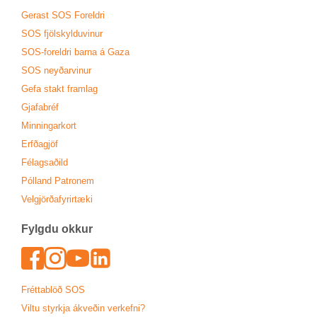
Ger­ast SOS For­eldri
SOS fjöl­skyldu­vin­ur
SOS-for­eldri barna á Gaza
SOS neyð­ar­vin­ur
Gefa stakt fram­lag
Gjafa­bréf
Minn­ing­ar­kort
Erfða­gjöf
Fé­lags­að­ild
Pól­land Patronem
Vel­gjörða­fyr­ir­tæki
Fylgdu okk­ur
Face­book
In­sta­gram
Youtu­be
Lin­ked­In
Frétta­blöð SOS
Viltu styrkja ákveð­in verk­efni?