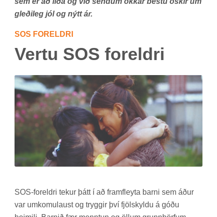
sem er að liða og við sendum okkar bestu óskir um
gleðileg jól og nýtt ár.
SOS FOR­ELDRI
Vertu SOS for­eldri
SOS-for­eldri tek­ur þátt í að fram­fleyta barni sem áður
var um­komu­laust og trygg­ir því fjöl­skyldu á góðu