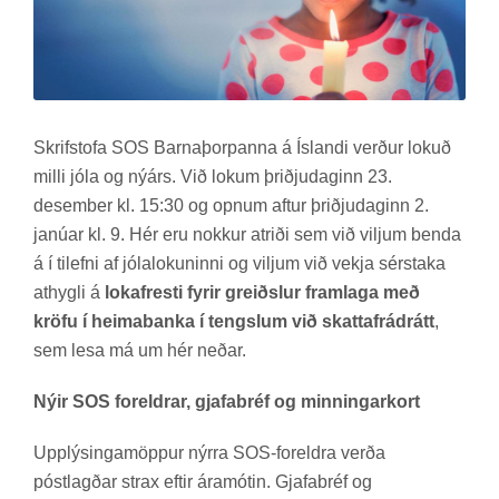
Skrif­stofa SOS Barna­þorp­anna á Ís­landi verð­ur lok­uð
milli jóla og ný­árs. Við lok­um þriðju­dag­inn 23.
des­em­ber kl. 15:30 og opn­um aft­ur þriðju­dag­inn 2.
janú­ar kl. 9. Hér eru nokk­ur at­riði sem við vilj­um benda
á í til­efni af jóla­lok­un­inni og vilj­um við vekja sér­staka
at­hygli á
lokafresti fyrir greiðslur framlaga með
kröfu í heimabanka í tengslum við skattafrádrátt
,
sem lesa má um hér neð­ar.
Nýir SOS foreldrar, gjafabréf og minningarkort
Upp­lýs­inga­möpp­ur nýrra SOS-for­eldra verða
póst­lagð­ar strax eft­ir ára­mót­in. Gjafa­bréf og