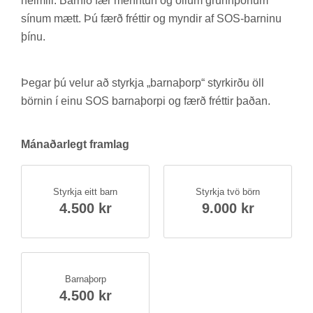
heim­ili. Barn­ið fær mennt­un og öll­um grunn­þörf­um
sín­um mætt. Þú færð frétt­ir og mynd­ir af SOS-barn­inu
þínu.
Þeg­ar þú vel­ur að styrkja „barna­þorp“ styrk­irðu öll
börn­in í einu SOS barna­þorpi og færð frétt­ir það­an.
Mán­að­ar­legt fram­lag
Styrkja eitt barn
Styrkja tvö börn
4.500 kr
9.000 kr
Barna­þorp
4.500 kr