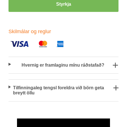
Styrkja
Skil­mál­ar og regl­ur
Hvernig er fram­lag­inu mínu ráð­staf­að?
Til­finn­inga­leg tengsl for­eldra við börn geta
breytt öllu