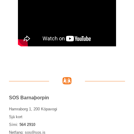
SOS Barna­þorp­in
Hamraborg 1, 200 Kópavogi
Sjá kort
Sími:
564 2910
Netfang:
sos@sos.is