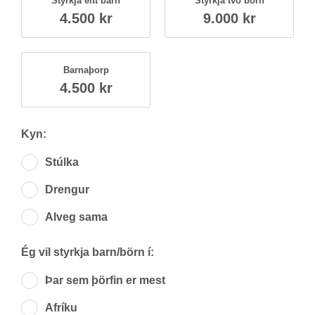
Styrkja eitt barn
Styrkja tvö börn
4.500 kr
9.000 kr
Barna­þorp
4.500 kr
Kyn:
Stúlka
Dreng­ur
Al­veg sama
Ég vil styrkja barn/börn í:
Þar sem þörf­in er mest
Afr­íku