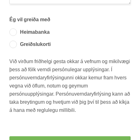
Ég vil greiða með
Heima­banka
Greiðslu­korti
Við virð­um frið­helgi gesta okk­ar á vefn­um og mik­il­vægi
þess að fólk verndi per­sónu­leg­ar upp­lýs­ing­ar. Í
per­sónu­vernd­ar­yf­ir­lýs­ing­unni okk­ar kem­ur fram hvers
vegna við öfl­um, not­um og geym­um
per­sónu­upp­lýs­ing­ar. Per­sónu­vernd­ar­yf­ir­lýs­ing kann að
taka breyt­ing­um og hvetj­um við þig því til þess að kíkja
á hana með reglu­legu milli­bili.