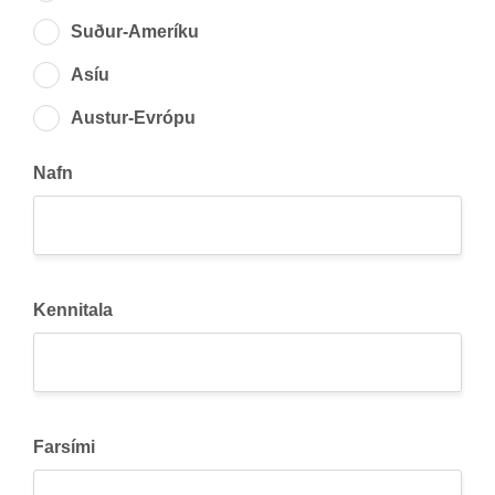
Suð­ur-Am­er­íku
Asíu
Aust­ur-Evr­ópu
Nafn
Kennitala
Farsími