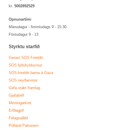
kt.
5002892529
Opn­un­ar­tími
Mánu­dag­ur - fimmtu­dags 9 - 15:30
Föstu­dag­ur 9 - 13
Styrktu starf­ið
Ger­ast SOS For­eldri
SOS fjöl­skyldu­vin­ur
SOS-for­eldri barna á Gaza
SOS neyð­ar­vin­ur
Gefa stakt fram­lag
Gjafa­bréf
Minn­ing­ar­kort
Erfða­gjöf
Fé­lags­að­ild
Pól­land Patronem