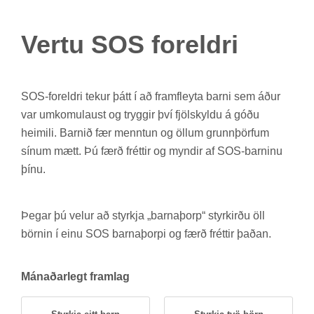
Vertu SOS for­eldri
SOS-for­eldri tek­ur þátt í að fram­fleyta barni sem áður
var um­komu­laust og trygg­ir því fjöl­skyldu á góðu
heim­ili. Barn­ið fær mennt­un og öll­um grunn­þörf­um
sín­um mætt. Þú færð frétt­ir og mynd­ir af SOS-barn­inu
þínu.
Þeg­ar þú vel­ur að styrkja „barna­þorp“ styrk­irðu öll
börn­in í einu SOS barna­þorpi og færð frétt­ir það­an.
Mán­að­ar­legt fram­lag