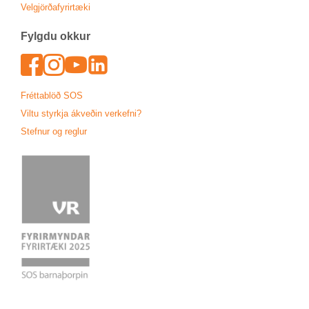
Vel­gjörða­fyr­ir­tæki
Fylgdu okk­ur
Face­book
In­sta­gram
Youtu­be
Lin­ked­In
Frétta­blöð SOS
Viltu styrkja ákveð­in verk­efni?
Stefn­ur og regl­ur