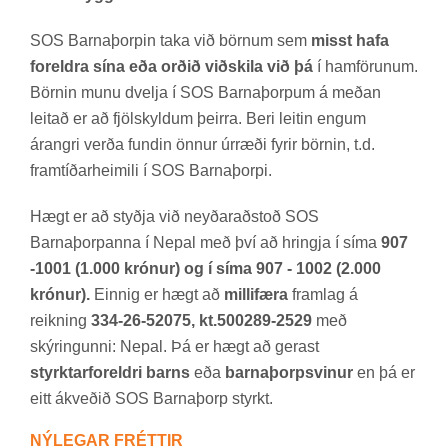
SOS Barna­þorp­in taka við börn­um sem
misst hafa
foreldra sína eða orðið viðskila við þá
í ham­förun­um.
Börn­in munu dvelja í SOS Barna­þorp­um á með­an
leit­að er að fjöl­skyld­um þeirra. Beri leit­in eng­um
ár­angri verða fund­in önn­ur úr­ræði fyr­ir börn­in, t.d.
fram­tíð­ar­heim­ili í SOS Barna­þorpi.
Hægt er að styðja við neyð­ar­að­stoð SOS
Barna­þorp­anna í Nepal með því að hringja í síma
907
-1001 (1.000 krónur) og í síma 907 - 1002 (2.000
krónur).
Einnig er hægt að
millifæra
fram­lag á
reikn­ing
334-26-52075, kt.500289-2529
með
skýr­ing­unni: Nepal. Þá er hægt að ger­ast
styrktarforeldri barns
eða
barnaþorpsvinur
en þá er
eitt ákveð­ið SOS Barna­þorp styrkt.
NÝ­LEG­AR FRÉTT­IR