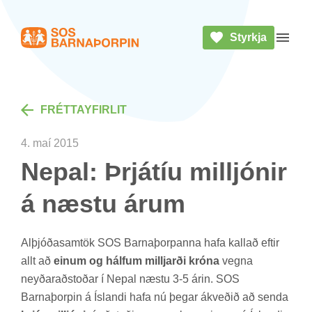
Styrkja
Heim
Opna 
FRÉTTA­YF­IR­LIT
4. maí 2015
Nepal: Þrjá­tíu millj­ón­ir
á næstu árum
Al­þjóða­sam­tök SOS Barna­þorp­anna hafa kall­að eft­ir
allt að
einum og hálfum milljarði króna
vegna
neyð­ar­að­stoð­ar í Nepal næstu 3-5 árin. SOS
Barna­þorp­in á Ís­landi hafa nú þeg­ar ákveð­ið að senda