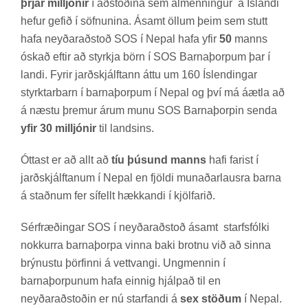
þrjár milljónir
í að­stoð­ina sem al­menn­ing­ur á Ís­landi
hef­ur gef­ið í söfn­un­ina. Ásamt öll­um þeim sem stutt
hafa neyð­ar­að­stoð SOS í Nepal hafa yfir
50
manns
ósk­að eft­ir að styrkja börn í SOS Barna­þorp­um þar í
landi. Fyr­ir jarð­skjálft­ann áttu um 160 Ís­lend­ing­ar
styrkt­ar­barn í barna­þorp­um í Nepal og því má áætla að
á næstu þrem­ur árum munu SOS Barna­þorp­in senda
yfir 30 milljónir
til lands­ins.
Ótt­ast er að allt að
tíu þúsund manns
hafi far­ist í
jarðskjálft­an­um í Nepal en fjöldi mun­að­ar­lausra barna
á staðn­um fer sí­fellt hækk­andi í kjöl­far­ið.
Sér­fræð­ing­ar SOS í neyð­ar­að­stoð ásamt starfs­fólki
nokk­urra barna­þorpa vinna baki brotnu við að sinna
brýn­ustu þörf­inni á vett­vangi. Ung­menn­in í
barna­þorp­un­um hafa einnig hjálp­að til en
neyð­ar­að­stoð­in er nú starf­andi á
sex stöðum
í Nepal.