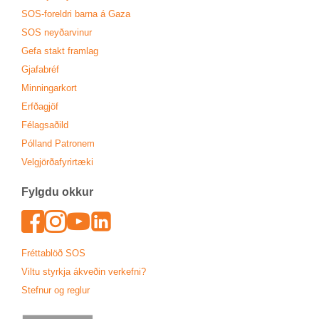
SOS-for­eldri barna á Gaza
SOS neyð­ar­vin­ur
Gefa stakt fram­lag
Gjafa­bréf
Minn­ing­ar­kort
Erfða­gjöf
Fé­lags­að­ild
Pól­land Patronem
Vel­gjörða­fyr­ir­tæki
Fylgdu okk­ur
Face­book
In­sta­gram
Youtu­be
Lin­ked­In
Frétta­blöð SOS
Viltu styrkja ákveð­in verk­efni?
Stefn­ur og regl­ur