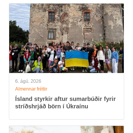
6. ágú. 2026
Al­menn­ar frétt­ir
Ís­land styrk­ir aft­ur sum­ar­búð­ir fyr­ir
stríðs­hrjáð börn í Úkraínu