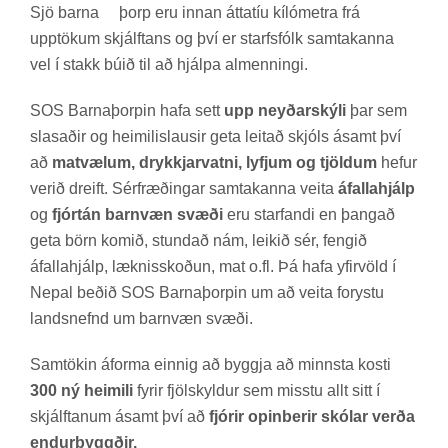
Sjö barna
þorp eru inn­an átta­tíu kíló­metra frá
upp­tök­um skjálft­ans og því er starfs­fólk sam­tak­anna
vel í stakk búið til að hjálpa al­menn­ingi.
SOS Barna­þorp­in hafa sett
upp neyðarskýli
þar sem
slas­að­ir og heim­il­is­laus­ir geta leit­að skjóls ásamt því
að
matvælum, drykkjarvatni, lyfjum og tjöldum
hef­ur
ver­ið dreift. Sér­fræð­ing­ar sam­tak­anna veita
áfallahjálp
og
fjórtán barnvæn svæði
eru starf­andi en þang­að
geta börn kom­ið, stund­að nám, leik­ið sér, feng­ið
áfalla­hjálp, lækn­is­skoð­un, mat o.fl. Þá hafa yf­ir­völd í
Nepal beð­ið SOS Barna­þorp­in um að veita for­ystu
lands­nefnd um barn­væn svæði.
Sam­tök­in áforma einnig að byggja að minnsta kosti
300 ný heimili
fyr­ir fjöl­skyld­ur sem misstu allt sitt í
skjálft­an­um ásamt því að
fjórir opinberir skólar verða
endurbyggðir.