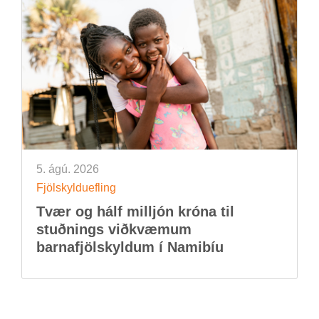
5. ágú. 2026
Fjöl­skyldu­efl­ing
Tvær og hálf millj­ón króna til
stuðn­ings við­kvæm­um
barna­fjöl­skyld­um í Namib­íu