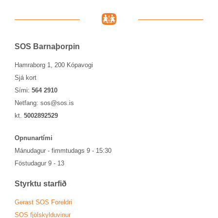
SOS Barna­þorp­in
Hamraborg 1, 200 Kópavogi
Sjá kort
Sími:
564 2910
Netfang:
sos@sos.is
kt.
5002892529
Opn­un­ar­tími
Mánu­dag­ur - fimmtu­dags 9 - 15:30
Föstu­dag­ur 9 - 13
Styrktu starf­ið
Ger­ast SOS For­eldri
SOS fjöl­skyldu­vin­ur