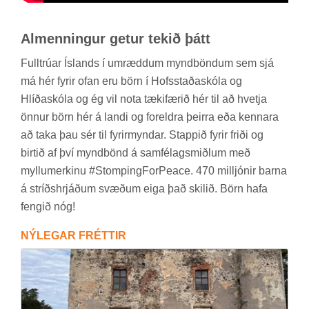
Al­menn­ing­ur get­ur tek­ið þátt
Full­trú­ar Ís­lands í um­rædd­um mynd­bönd­um sem sjá
má hér fyr­ir ofan eru börn í Hofs­staða­skóla og
Hlíða­skóla og ég vil nota tæki­fær­ið hér til að hvetja
önn­ur börn hér á landi og for­eldra þeirra eða kenn­ara
að taka þau sér til fyr­ir­mynd­ar. Stapp­ið fyr­ir friði og
birt­ið af því mynd­bönd á sam­fé­lags­miðl­um með
myllu­merk­inu #Stomp­ing­ForPeace. 470 millj­ón­ir barna
á stríðs­hrjáð­um svæð­um eiga það skil­ið. Börn hafa
feng­ið nóg!
NÝ­LEG­AR FRÉTT­IR