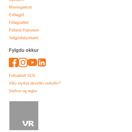
Minn­ing­ar­kort
Erfða­gjöf
Fé­lags­að­ild
Pól­land Patronem
Vel­gjörða­fyr­ir­tæki
Fylgdu okk­ur
Face­book
In­sta­gram
Youtu­be
Lin­ked­In
Frétta­blöð SOS
Viltu styrkja ákveð­in verk­efni?
Stefn­ur og regl­ur