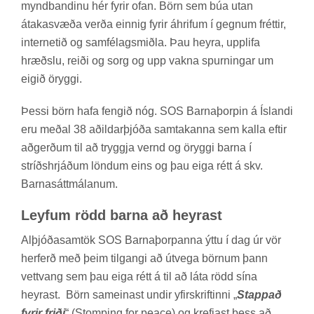
mynd­band­inu hér fyr­ir ofan. Börn sem búa utan
átaka­svæða verða einnig fyr­ir áhrif­um í gegn­um frétt­ir,
in­ter­net­ið og sam­fé­lags­miðla. Þau heyra, upp­lifa
hræðslu, reiði og sorg og upp vakna spurn­ing­ar um
eig­ið ör­yggi.
Þessi börn hafa feng­ið nóg. SOS Barna­þorp­in á Ís­landi
eru með­al 38 að­ild­ar­þjóða sam­tak­anna sem kalla eft­ir
að­gerð­um til að tryggja vernd og ör­yggi barna í
stríðs­hrjáð­um lönd­um eins og þau eiga rétt á skv.
Barna­sátt­mál­an­um.
Leyf­um rödd barna að heyr­ast
Al­þjóða­sam­tök SOS Barna­þorp­anna ýttu í dag úr vör
her­ferð með þeim til­gangi að út­vega börn­um þann
vett­vang sem þau eiga rétt á til að láta rödd sína
heyr­ast. Börn sam­ein­ast und­ir yf­ir­skrift­inni „
Stappað
fyrir friði
“ (Stomp­ing for peace) og krefjast þess að