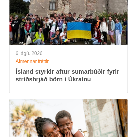
6. ágú. 2026
Al­menn­ar frétt­ir
Ís­land styrk­ir aft­ur sum­ar­búð­ir fyr­ir
stríðs­hrjáð börn í Úkraínu