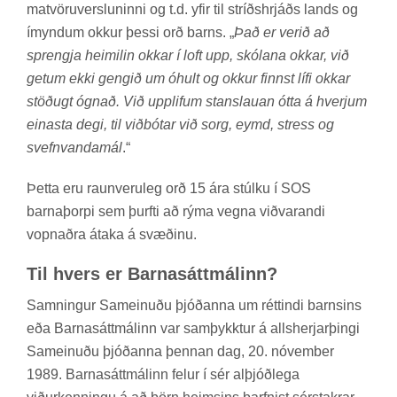
mat­vöru­versl­un­inni og t.d. yfir til stríðs­hrjáðs lands og
ímynd­um okk­ur þessi orð barns. „
Það er verið að
sprengja heimilin okkar í loft upp, skólana okkar, við
getum ekki gengið um óhult og okkur finnst lífi okkar
stöðugt ógnað. Við upplifum stanslauan ótta á hverjum
einasta degi, til viðbótar við sorg, eymd, stress og
svefnvandamál
.“
Þetta eru raun­veru­leg orð 15 ára stúlku í SOS
barna­þorpi sem þurfti að rýma vegna við­var­andi
vopn­aðra átaka á svæð­inu.
Til hvers er Barna­sátt­mál­inn?
Samn­ing­ur Sam­ein­uðu þjóð­anna um rétt­indi barns­ins
eða Barna­sátt­mál­inn var sam­þykkt­ur á alls­herj­ar­þingi
Sam­ein­uðu þjóð­anna þenn­an dag, 20. nóv­em­ber
1989. Barna­sátt­mál­inn fel­ur í sér al­þjóð­lega