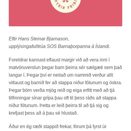
Eftir Hans Steinar Bjarnason,
upplýsingafulltrúa SOS Barnaþorpanna á Íslandi.
For­eldr­ar kann­ast ef­laust marg­ir við að vera inni í
mat­vöru­versl­un þeg­ar barn þeirra sér sæl­gæti sem það
lang­ar í. Þeg­ar því er neit­að um namm­ið verð­ur allt
vit­laust og barn­ið fer að stappa nið­ur fót­un­um og öskra.
Þeg­ar börn verða mjög reið og eiga erfitt með að tjá
til­finn­ing­ar sín­ar grípa þau oft til þess ráðs að stappa
nið­ur fót­un­um. Þetta er leið þeirra til að tjá sig og
krefjast þess að á þau sé hlustað.
Áður en ég ræði stapp­ið frek­ar, för­um þá fyrst úr