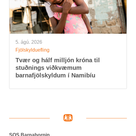
5. ágú. 2026
Fjöl­skyldu­efl­ing
Tvær og hálf millj­ón króna til
stuðn­ings við­kvæm­um
barna­fjöl­skyld­um í Namib­íu
SOS Barna­þorp­in