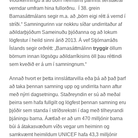
við­ur­kenn­ingu á að börn heims­ins þarfn­ist sér­stakr­ar
vernd­ar um­fram hina full­orðnu. Í 38. grein
Barna­sátt­mál­ans seg­ir m.a. að „börn eigi rétt á vernd í
stríði.“ Samn­ing­ur­inn var nokkru síð­ar und­ir­rit­að­ur af
að­ild­ar­þjóð­um Sam­ein­uðu þjóð­anna og að lok­um
lög­fest­ur í heild sinni árið 2013. Á vef Stjórn­ar­ráðs
Ís­lands seg­ir orð­rétt: „Barna­sátt­mál­inn
tryggir
öll­um
börn­um inn­an lög­sögu að­ild­ar­rík­is­ins öll þau rétt­indi
sem kveð­ið er á um í samn­ingn­um.“
Ann­að hvort er þetta innslátt­ar­villa eða þá að það þarf
að taka þenn­an samn­ing upp og und­ir­rita hann aft­ur
með nýrri dag­setn­ingu. Stað­reynd­in er sú að með­al
þeirra sem hafa full­gilt og lög­fest þenn­an samn­ing eru
þjóð­ir sem standa í stríðs­rekstri í dag með til­heyr­andi
þján­ingu barna. Áætl­að er að um 470 millj­ón­ir barna
búi á átaka­svæð­um víðs veg­ar um heim­inn og
sam­kvæmt heim­ild­um UNICEF hafa 43,3 millj­ón­ir