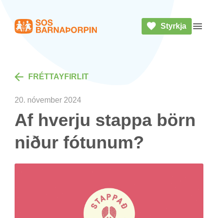
Styrkja
Heim
Opna 
FRÉTTA­YF­IR­LIT
20. nóv­em­ber 2024
Af hverju stappa börn
nið­ur fót­un­um?