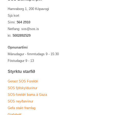
Hamraborg 1, 200 Kópavogi
Sjá kort
Sími:
564 2910
Netfang:
sos@sos.is
kt.
5002892529
Opn­un­ar­tími
Mánu­dag­ur - fimmtu­dags 9 - 15:30
Föstu­dag­ur 9 - 13
Styrktu starf­ið
Ger­ast SOS For­eldri
SOS fjöl­skyldu­vin­ur
SOS-for­eldri barna á Gaza
SOS neyð­ar­vin­ur
Gefa stakt fram­lag
Gjafa­bréf