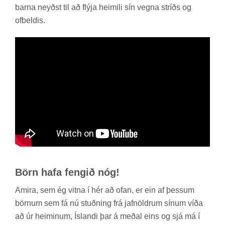
barna neyðst til að flýja heim­ili sín vegna stríðs og
of­beld­is.
Börn hafa feng­ið nóg!
Amira, sem ég vitna í hér að ofan, er ein af þess­um
börn­um sem fá nú stuðn­ing frá jafn­öldr­um sín­um víða
að úr heim­in­um, Ís­landi þar á með­al eins og sjá má í