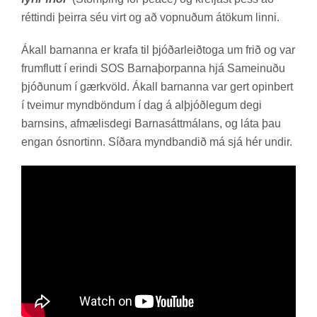
rétt­indi þeirra séu virt og að vopn­uð­um átök­um linni.
Ákall barn­anna er krafa til þjóð­ar­leið­toga um frið og var
frum­flutt í er­indi SOS Barna­þorp­anna hjá Sam­ein­uðu
þjóð­un­um í gær­kvöld. Ákall barn­anna var gert op­in­bert
í tveim­ur mynd­bönd­um í dag á al­þjóð­leg­um degi
barns­ins, af­mæl­is­degi Barna­sátt­mál­ans, og láta þau
eng­an ósnort­inn. Síð­ara mynd­band­ið má sjá hér und­ir.