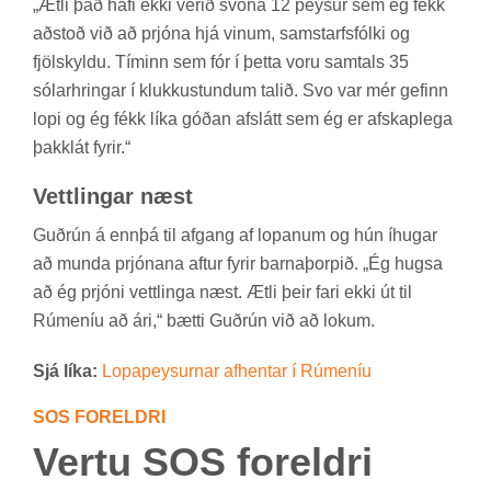
„Ætli það hafi ekki ver­ið svona 12 peys­ur sem ég fékk
að­stoð við að prjóna hjá vin­um, sam­starfs­fólki og
fjöl­skyldu. Tím­inn sem fór í þetta voru sam­tals 35
sól­ar­hring­ar í klukku­stund­um tal­ið. Svo var mér gef­inn
lopi og ég fékk líka góð­an af­slátt sem ég er af­skap­lega
þakk­lát fyr­ir.“
Vett­ling­ar næst
Guð­rún á enn­þá til af­gang af lop­an­um og hún íhug­ar
að munda prjón­ana aft­ur fyr­ir barna­þorp­ið. „Ég hugsa
að ég prjóni vett­linga næst. Ætli þeir fari ekki út til
Rúm­en­íu að ári,“ bætti Guð­rún við að lok­um.
Sjá líka:
Lopa­peys­urn­ar af­hent­ar í Rúm­en­íu
SOS FOR­ELDRI
Vertu SOS for­eldri