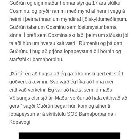
Guð­rún og eig­in­mað­ur henn­ar styrkja 17 ára stúlku,
Cos­m­inu, og prýð­ir rammi með mynd af henni vegg á
heim­ili þeirra inn­an um mynd­ir af fjöl­skyldu­með­lim­um.
Guð­rún tal­ar um Cos­m­inu sem fóst­ur­syst­ur barna
sinna. Í bréfi sem Cos­mina skrif­aði þeim um síð­ustu jól
tal­aði hún um hversu kalt væri í Rúm­en­íu og þá datt
Guð­rúnu í hug að prjóna lopa­peys­ur á öll börn­in og
starfs­fólk í barna­þorp­inu.
„Þá fór ég að hugsa að ég gæti kannski gert eitt stórt
góð­verk á æv­inni. Svo varð ég líka að finna mér
eitt­hvað verk­efni. Ég var að hætta sem formað­ur
Völsungs eft­ir sjö ár. Mað­ur verð­ur að hafa eitt­hvað að
gera,“ sagði Guð­rún þeg­ar hún kom og af­henti
lopa­peys­urn­ar á skrif­stofu SOS Barna­þorp­anna í
Kópa­vogi.