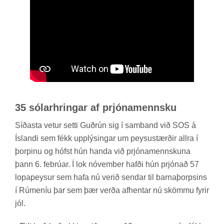
35 sól­ar­hring­ar af prjóna­mennsku
Síð­asta vet­ur setti Guð­rún sig í sam­band við SOS á
Ís­landi sem fékk upp­lýs­ing­ar um peysu­stærð­ir allra í
þorp­inu og hófst hún handa við prjóna­mennsk­una
þann 6. fe­brú­ar. Í lok nóv­em­ber hafði hún prjón­að 57
lopa­peys­ur sem hafa nú ver­ið send­ar til barna­þorps­ins
í Rúm­en­íu þar sem þær verða af­hent­ar nú skömmu fyr­ir
jól.