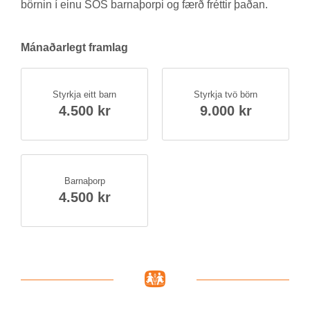
börn­in í einu SOS barna­þorpi og færð frétt­ir það­an.
Mán­að­ar­legt fram­lag
Styrkja eitt barn
Styrkja tvö börn
4.500 kr
9.000 kr
Barna­þorp
4.500 kr