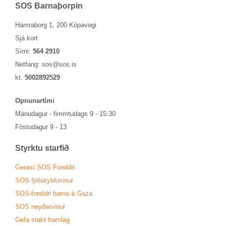
SOS Barna­þorp­in
Hamraborg 1, 200 Kópavogi
Sjá kort
Sími:
564 2910
Netfang:
sos@sos.is
kt.
5002892529
Opn­un­ar­tími
Mánu­dag­ur - fimmtu­dags 9 - 15:30
Föstu­dag­ur 9 - 13
Styrktu starf­ið
Ger­ast SOS For­eldri
SOS fjöl­skyldu­vin­ur
SOS-for­eldri barna á Gaza
SOS neyð­ar­vin­ur
Gefa stakt fram­lag