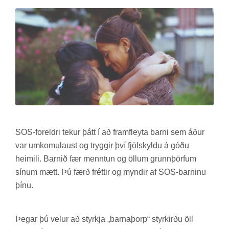
SOS-for­eldri tek­ur þátt í að fram­fleyta barni sem áður
var um­komu­laust og trygg­ir því fjöl­skyldu á góðu
heim­ili. Barn­ið fær mennt­un og öll­um grunn­þörf­um
sín­um mætt. Þú færð frétt­ir og mynd­ir af SOS-barn­inu
þínu.
Þeg­ar þú vel­ur að styrkja „barna­þorp“ styrk­irðu öll