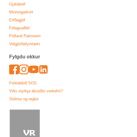
Gjafa­bréf
Minn­ing­ar­kort
Erfða­gjöf
Fé­lags­að­ild
Pól­land Patronem
Vel­gjörða­fyr­ir­tæki
Fylgdu okk­ur
Face­book
In­sta­gram
Youtu­be
Lin­ked­In
Frétta­blöð SOS
Viltu styrkja ákveð­in verk­efni?
Stefn­ur og regl­ur