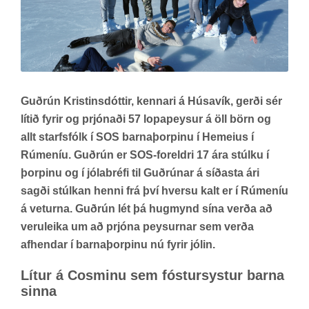
Guðrún Kristinsdóttir, kennari á Húsavík, gerði sér
lítið fyrir og prjónaði 57 lopapeysur á öll börn og
allt starfsfólk í SOS barnaþorpinu í Hemeius í
Rúmeníu. Guðrún er SOS-foreldri 17 ára stúlku í
þorpinu og í jólabréfi til Guðrúnar á síðasta ári
sagði stúlkan henni frá því hversu kalt er í Rúmeníu
á veturna. Guðrún lét þá hugmynd sína verða að
veruleika um að prjóna peysurnar sem verða
afhendar í barnaþorpinu nú fyrir jólin.
Lít­ur á Cos­m­inu sem fóst­ur­syst­ur barna
sinna