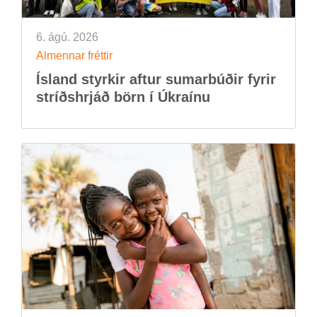
6. ágú. 2026
Al­menn­ar frétt­ir
Ís­land styrk­ir aft­ur sum­ar­búð­ir fyr­ir
stríðs­hrjáð börn í Úkraínu