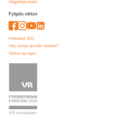
Vel­gjörða­fyr­ir­tæki
Fylgdu okk­ur
Face­book
In­sta­gram
Youtu­be
Lin­ked­In
Frétta­blöð SOS
Viltu styrkja ákveð­in verk­efni?
Stefn­ur og regl­ur