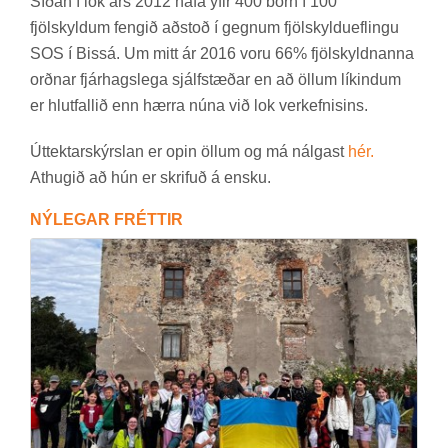
Síð­an í lok árs 2012 hafa yfir 400 börn í 100
fjöl­skyld­um feng­ið að­stoð í gegn­um fjöl­skyldu­efl­ingu
SOS í Bis­sá. Um mitt ár 2016 voru 66% fjöl­skyldn­anna
orðn­ar fjár­hags­lega sjálf­stæð­ar en að öll­um lík­ind­um
er hlut­fall­ið enn hærra núna við lok verk­efn­is­ins.
Út­tekt­ar­skýrsl­an er opin öll­um og má nálg­ast
hér.
At­hug­ið að hún er skrif­uð á ensku.
NÝ­LEG­AR FRÉTT­IR