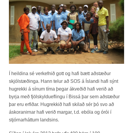
Í heild­ina sé verk­efn­ið gott og hafi bætt að­stæð­ur
skjól­stæð­inga. Hann tel­ur að SOS á Ís­landi hafi sýnt
hug­rekki á sín­um tíma þeg­ar ákveð­ið hafi ver­ið að
byrja með fjöl­skyldu­efl­ingu í Bis­sá þar sem að­stæð­ur
þar eru erf­ið­ar. Hug­rekk­ið hafi skil­að sér þó svo að
áskor­an­irn­ar hafi ver­ið marg­ar, t.d. ebóla og órói í
stjórn­ar­hátt­um lands­ins.