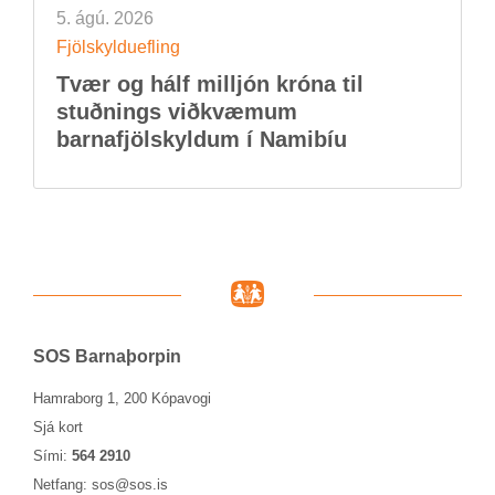
5. ágú. 2026
Fjöl­skyldu­efl­ing
Tvær og hálf millj­ón króna til
stuðn­ings við­kvæm­um
barna­fjöl­skyld­um í Namib­íu
SOS Barna­þorp­in
Hamraborg 1, 200 Kópavogi
Sjá kort
Sími:
564 2910
Netfang:
sos@sos.is