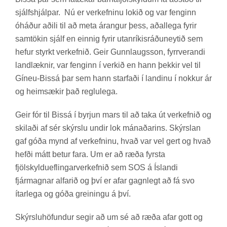
sjálfs­hjálp­ar. Nú er verk­efn­inu lok­ið og var feng­inn
óháð­ur að­ili til að meta ár­ang­ur þess, að­al­lega fyr­ir
sam­tök­in sjálf en einnig fyr­ir ut­an­rík­is­ráðu­neyt­ið sem
hef­ur styrkt verk­efn­ið. Geir Gunn­laugs­son, fyrr­ver­andi
land­lækn­ir, var feng­inn í verk­ið en hann þekk­ir vel til
Gín­eu-Bis­sá þar sem hann starf­aði í land­inu í nokk­ur ár
og heim­sæk­ir það reglu­lega.
Geir fór til Bis­sá í byrj­un mars til að taka út verk­efn­ið og
skil­aði af sér skýrslu und­ir lok mán­að­ar­ins. Skýrsl­an
gaf góða mynd af verk­efn­inu, hvað var vel gert og hvað
hefði mátt bet­ur fara. Um er að ræða fyrsta
fjöl­skyldu­efl­ing­ar­verk­efn­ið sem SOS á Ís­landi
fjár­magn­ar al­far­ið og því er afar gagn­legt að fá svo
ít­ar­lega og góða grein­ingu á því.
Skýrslu­höf­und­ur seg­ir að um sé að ræða afar gott og