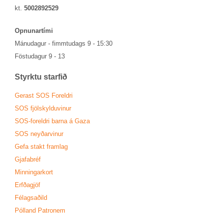
kt.
5002892529
Opn­un­ar­tími
Mánu­dag­ur - fimmtu­dags 9 - 15:30
Föstu­dag­ur 9 - 13
Styrktu starf­ið
Ger­ast SOS For­eldri
SOS fjöl­skyldu­vin­ur
SOS-for­eldri barna á Gaza
SOS neyð­ar­vin­ur
Gefa stakt fram­lag
Gjafa­bréf
Minn­ing­ar­kort
Erfða­gjöf
Fé­lags­að­ild
Pól­land Patronem