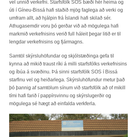
vel unn­ið verk­efni. Starfs­fólk SOS bæði hér heima og
úti í Gín­eu-Bis­sá hafi stað­ið mjög fag­lega að verki og
um­fram allt, að hjálp­in frá Ís­landi hafi skil­að sér.
At­huga­semd­ir voru þó gerð­ar við að mögu­lega hafi
markmið verk­efn­is­ins ver­ið full há­leit þeg­ar lit­ið er til
lengd­ar verk­efn­is­ins og fjár­magns.
Sam­töl skýrslu­höf­und­ar og skjól­stæð­inga gefa til
kynna að mik­ið traust ríki á milli starfs­fólks verk­efn­is­ins
og íbúa á svæð­inu. Þá sinni starfs­fólk SOS í Bis­sá
starf­inu vel og heið­ar­lega. Skýrslu­höf­und­ur met­ur það
þó þannig af sam­töl­um sín­um við starfs­fólk að of mik­ill
tími hafi far­ið í papp­írs­vinnu og skýrslu­gerð­ir og
mögu­lega sé hægt að ein­falda verk­ferla.