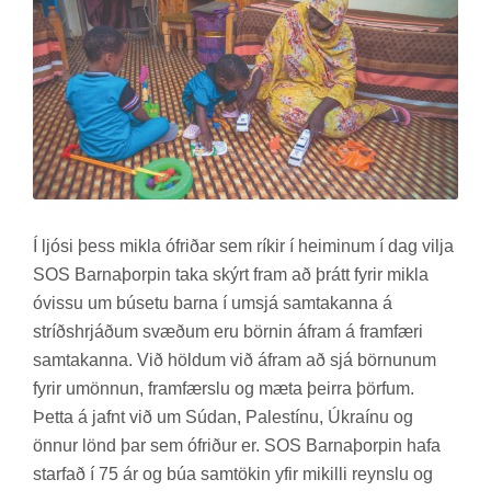
Í ljósi þess mikla ófrið­ar sem rík­ir í heim­in­um í dag vilja
SOS Barna­þorp­in taka skýrt fram að þrátt fyr­ir mikla
óvissu um bú­setu barna í um­sjá sam­tak­anna á
stríðs­hrjáð­um svæð­um eru börn­in áfram á fram­færi
sam­tak­anna. Við höld­um við áfram að sjá börn­un­um
fyr­ir umönn­un, fram­færslu og mæta þeirra þörf­um.
Þetta á jafnt við um Súd­an, Palestínu, Úkraínu og
önn­ur lönd þar sem ófrið­ur er. SOS Barna­þorp­in hafa
starf­að í 75 ár og búa sam­tök­in yfir mik­illi reynslu og