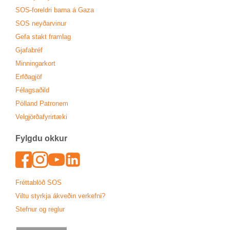
SOS-for­eldri barna á Gaza
SOS neyð­ar­vin­ur
Gefa stakt fram­lag
Gjafa­bréf
Minn­ing­ar­kort
Erfða­gjöf
Fé­lags­að­ild
Pól­land Patronem
Vel­gjörða­fyr­ir­tæki
Fylgdu okk­ur
Face­book
In­sta­gram
Youtu­be
Lin­ked­In
Frétta­blöð SOS
Viltu styrkja ákveð­in verk­efni?
Stefn­ur og regl­ur