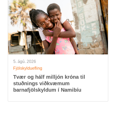
5. ágú. 2026
Fjöl­skyldu­efl­ing
Tvær og hálf millj­ón króna til
stuðn­ings við­kvæm­um
barna­fjöl­skyld­um í Namib­íu