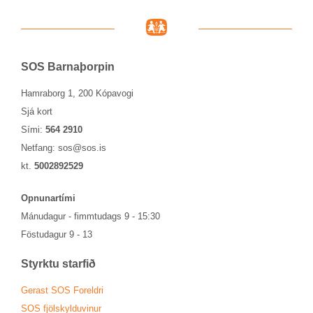
SOS Barna­þorp­in
Hamraborg 1, 200 Kópavogi
Sjá kort
Sími:
564 2910
Netfang:
sos@sos.is
kt.
5002892529
Opn­un­ar­tími
Mánu­dag­ur - fimmtu­dags 9 - 15:30
Föstu­dag­ur 9 - 13
Styrktu starf­ið
Ger­ast SOS For­eldri
SOS fjöl­skyldu­vin­ur