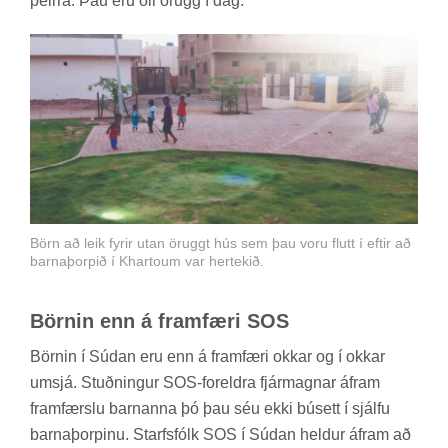
þeirra. Þau eru öll ör­ugg í dag.
Börn að leik fyrir utan öruggt hús sem þau voru flutt í eftir að
barnaþorpið í Khartoum var hertekið.
Börn­in enn á fram­færi SOS
Börn­in í Súd­an eru enn á fram­færi okk­ar og í okk­ar
um­sjá. Stuðn­ing­ur SOS-for­eldra fjár­magn­ar áfram
fram­færslu barn­anna þó þau séu ekki bú­sett í sjálfu
barna­þorp­inu. Starfs­fólk SOS í Súd­an held­ur áfram að