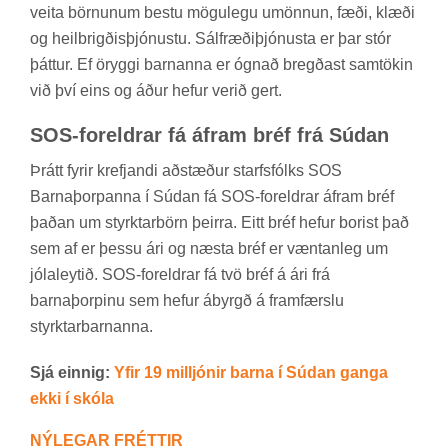
veita börn­un­um bestu mögu­legu umönn­un, fæði, klæði
og heil­brigð­is­þjón­ustu. Sál­fræði­þjón­usta er þar stór
þátt­ur. Ef ör­yggi barn­anna er ógn­að bregð­ast sam­tök­in
við því eins og áður hef­ur ver­ið gert.
SOS-for­eldr­ar fá áfram bréf frá Súd­an
Þrátt fyr­ir krefj­andi að­stæð­ur starfs­fólks SOS
Barna­þorp­anna í Súd­an fá SOS-for­eldr­ar áfram bréf
það­an um styrkt­ar­börn þeirra. Eitt bréf hef­ur borist það
sem af er þessu ári og næsta bréf er vænt­an­leg um
jóla­leyt­ið. SOS-for­eldr­ar fá tvö bréf á ári frá
barna­þorp­inu sem hef­ur ábyrgð á fram­færslu
styrkt­ar­barn­anna.
Sjá einnig:
Yfir 19 millj­ón­ir barna í Súd­an ganga
ekki í skóla
NÝ­LEG­AR FRÉTT­IR