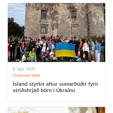
6. ágú. 2026
Al­menn­ar frétt­ir
Ís­land styrk­ir aft­ur sum­ar­búð­ir fyr­ir
stríðs­hrjáð börn í Úkraínu