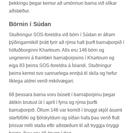
þekk­ingu þeg­ar kem­ur að umönn­un barna við slík­ar
að­stæð­ur.
Börn­in í Súd­an
Stuðn­ing­ur SOS-for­eldra við börn í Súd­an er áfram
þýð­ing­ar­mik­ill þrátt fyr­ir að rýma hafi þurft barna­þorp­ið í
höf­uð­borg­inni Khartoum. Alls eru 146 börn og
ung­menni á fram­færi barna­þorps­ins í Khartoum og
eiga 83 þeirra SOS-for­eldra á Ís­landi. Stuðn­ing­ur
þeirra kemst svo sann­ar­lega enn­þá til skila og hef­ur
lík­lega aldrei ver­ið mik­il­væg­ari.
68 þess­ara barna voru bú­sett í barna­þorp­inu þeg­ar
átök­in brut­ust út í apríl í fyrra og rýma þurfti
barna­þorp­ið. Öll­um 146 var kom­ið í ör­uggt skjól ásamt
starfs­fólki og fjöl­skyld­um og síð­an hafa þau ver­ið flutt
þrisvar milli staða eft­ir að­stæð­um til að tryggja ör­yggi