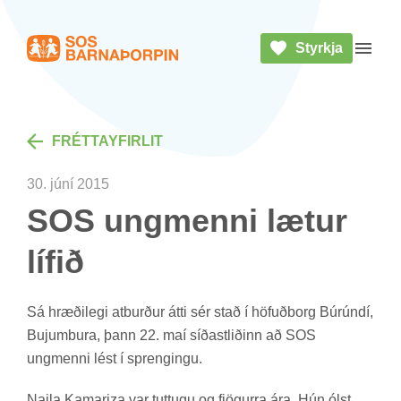
Styrkja
Heim
Opna 
FRÉTTA­YF­IR­LIT
30. júní 2015
SOS ung­menni læt­ur
líf­ið
Sá hræði­legi at­burð­ur átti sér stað í höf­uð­borg Búrúndí,
Buj­umbura, þann 22. maí síð­ast­lið­inn að SOS
ung­menni lést í spreng­ingu.
Naila Kam­ariza var tutt­ugu og fjög­urra ára. Hún ólst