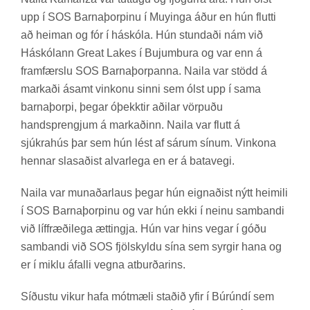
upp í SOS Barna­þorp­inu í Muy­inga áður en hún flutti
að heim­an og fór í há­skóla. Hún stund­aði nám við
Há­skól­ann Great Lakes í Buj­umbura og var enn á
fram­færslu SOS Barna­þorp­anna. Naila var stödd á
mark­aði ásamt vin­konu sinni sem ólst upp í sama
barna­þorpi, þeg­ar óþekkt­ir að­il­ar vörp­uðu
hand­sprengj­um á mark­að­inn. Naila var flutt á
sjúkra­hús þar sem hún lést af sár­um sín­um. Vin­kona
henn­ar slas­að­ist al­var­lega en er á bata­vegi.
Naila var mun­að­ar­laus þeg­ar hún eign­að­ist nýtt heim­ili
í SOS Barna­þorp­inu og var hún ekki í neinu sam­bandi
við líf­fræði­lega ætt­ingja. Hún var hins veg­ar í góðu
sam­bandi við SOS fjöl­skyldu sína sem syrg­ir hana og
er í miklu áfalli vegna at­burð­ar­ins.
Síð­ustu vik­ur hafa mót­mæli stað­ið yfir í Búrúndí sem