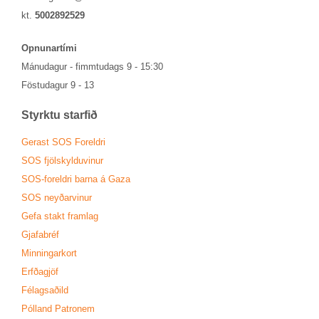
kt.
5002892529
Opn­un­ar­tími
Mánu­dag­ur - fimmtu­dags 9 - 15:30
Föstu­dag­ur 9 - 13
Styrktu starf­ið
Ger­ast SOS For­eldri
SOS fjöl­skyldu­vin­ur
SOS-for­eldri barna á Gaza
SOS neyð­ar­vin­ur
Gefa stakt fram­lag
Gjafa­bréf
Minn­ing­ar­kort
Erfða­gjöf
Fé­lags­að­ild
Pól­land Patronem