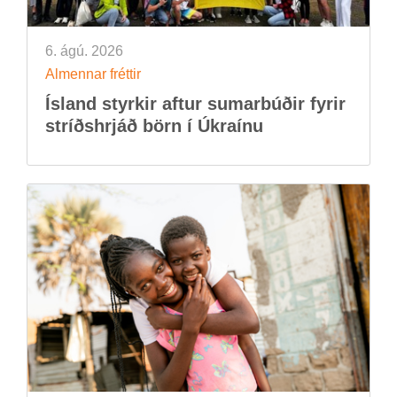
6. ágú. 2026
Al­menn­ar frétt­ir
Ís­land styrk­ir aft­ur sum­ar­búð­ir fyr­ir
stríðs­hrjáð börn í Úkraínu