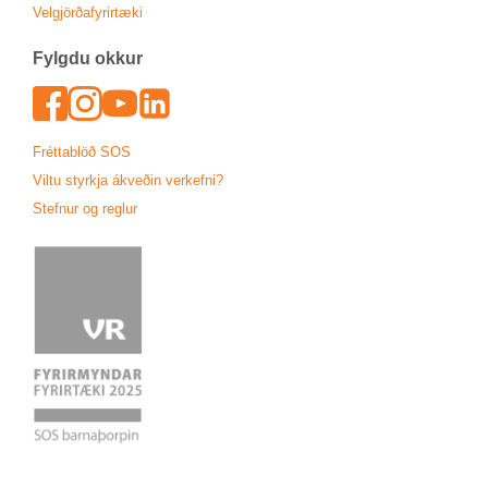
Vel­gjörða­fyr­ir­tæki
Fylgdu okk­ur
Face­book
In­sta­gram
Youtu­be
Lin­ked­In
Frétta­blöð SOS
Viltu styrkja ákveð­in verk­efni?
Stefn­ur og regl­ur