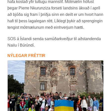
hafa kostað yfir tutt­ugu manns­líf. Mót­mæl­in hóf­ust
þeg­ar Pier­re Nkur­unziza for­seti lands­ins ákvað í apríl
að bjóða sig fram í þriðja sinn en deilt er um hvort hann
hafi til þess laga­leg­an rétt. Lík­legt þyk­ir að spreng­ing­in
teng­ist mót­mæl­un­um með ein­hverj­um hætti.
SOS á Ís­landi senda sam­úð­arkveðj­ur til að­stand­enda
Nailu í Búrúndí.
NÝ­LEG­AR FRÉTT­IR