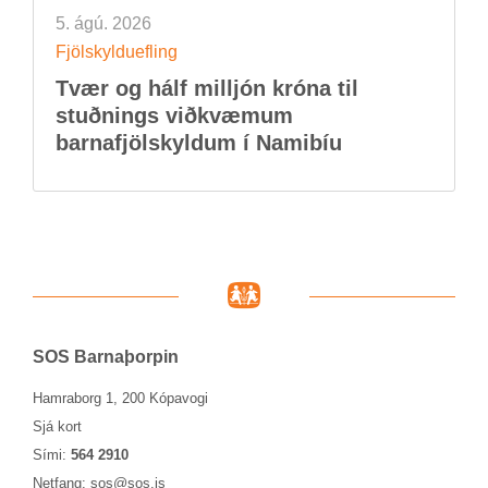
5. ágú. 2026
Fjöl­skyldu­efl­ing
Tvær og hálf millj­ón króna til
stuðn­ings við­kvæm­um
barna­fjöl­skyld­um í Namib­íu
SOS Barna­þorp­in
Hamraborg 1, 200 Kópavogi
Sjá kort
Sími:
564 2910
Netfang:
sos@sos.is