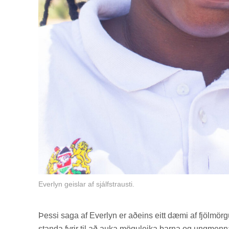
Everlyn geislar af sjálfstrausti.
Þessi saga af Ever­lyn er að­eins eitt dæmi af fjöl­mö
standa fyr­ir til að auka mögu­leika barna og ung­me