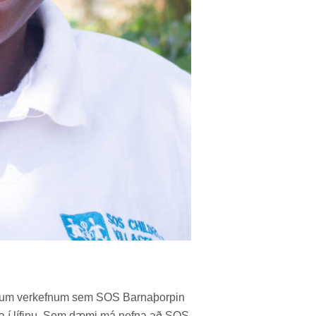
rg­um verk­efn­um sem SOS Barna­þorp­in
nna í líf­inu. Sem dæmi má nefna að SOS