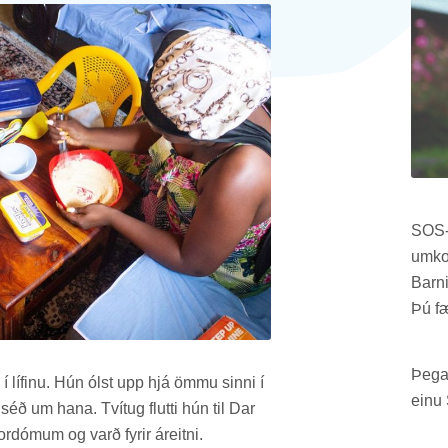
SOS-f
um­ko
Barn­
Þú fæ
Þeg­a
u í líf­inu. Hún ólst upp hjá ömmu sinni í
einu 
séð um hana. Tví­tug flutti hún til Dar
r­dóm­um og varð fyr­ir áreitni.