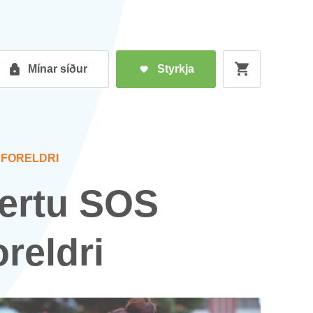
Mín­ar síð­ur
Styrkja
 FOR­ELDRI
ertu SOS
or­eldri