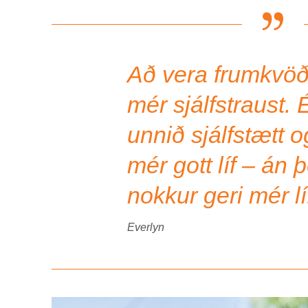
Að vera frumkvöðu
mér sjálfstraust. 
unnið sjálfstætt 
mér gott líf – án 
nokkur geri mér lífi
Everlyn