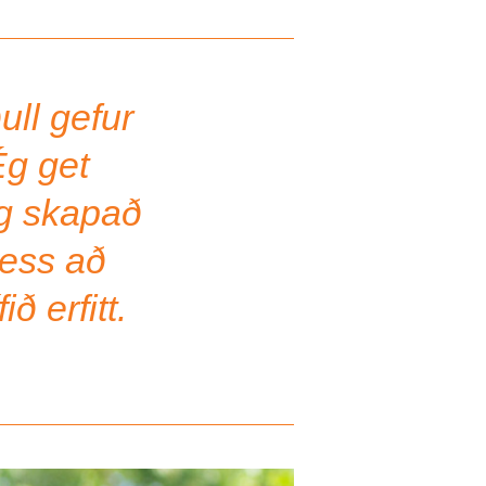
ll gefur
Ég get
og skapað
þess að
ð erfitt.