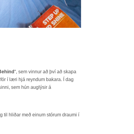
Behind
“, sem vinn­ur að því að skapa
 fór í læri hjá reynd­um bak­ara. Í dag
 sinni, sem hún aug­lýs­ir á
g til hlið­ar með ein­um stór­um draumi í