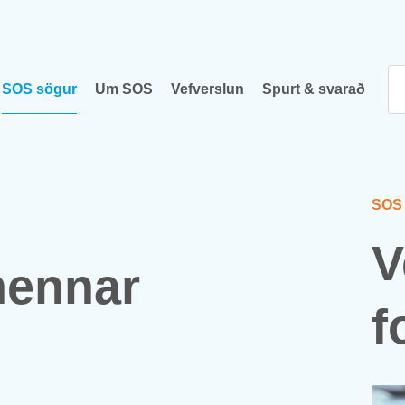
SOS sög­ur
Um SOS
Vef­versl­un
Spurt & svar­að
SOS
V
 henn­ar
f