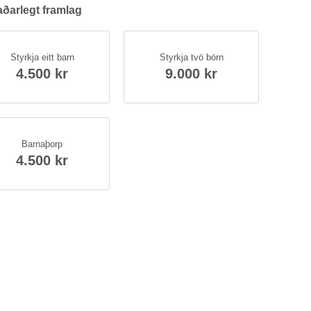
ð­ar­legt fram­lag
Styrkja eitt barn
Styrkja tvö börn
4.500 kr
9.000 kr
Barna­þorp
4.500 kr