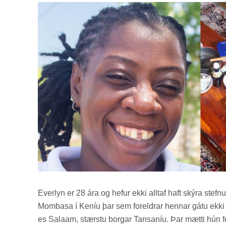
Ever­lyn er 28 ára og hef­ur ekki alltaf haft skýra stefn
Mombasa í Ken­íu þar sem for­eldr­ar henn­ar gátu ekki 
es Sala­am, stærstu borg­ar Tans­an­íu. Þar mætti hún fo