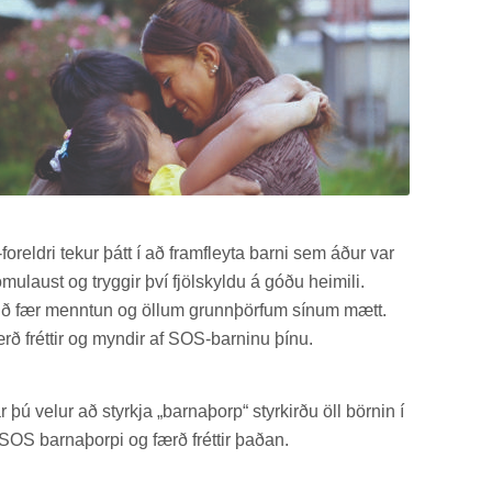
or­eldri tek­ur þátt í að fram­fleyta barni sem áður var
mu­laust og trygg­ir því fjöl­skyldu á góðu heim­ili.
ið fær mennt­un og öll­um grunn­þörf­um sín­um mætt.
rð frétt­ir og mynd­ir af SOS-barn­inu þínu.
r þú vel­ur að styrkja „barna­þorp“ styrk­irðu öll börn­in í
SOS barna­þorpi og færð frétt­ir það­an.