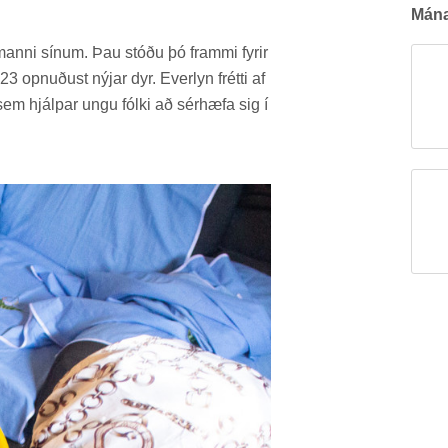
Mán­a
­manni sín­um. Þau stóðu þó frammi fyr­ir
 opn­uð­ust nýj­ar dyr. Ever­lyn frétti af
 sem hjálp­ar ungu fólki að sér­hæfa sig í