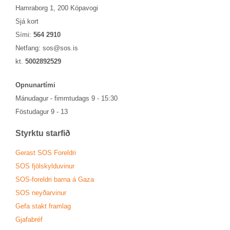
Hamraborg 1, 200 Kópavogi
Sjá kort
Sími:
564 2910
Netfang:
sos@sos.is
kt.
5002892529
Opn­un­ar­tími
Mánu­dag­ur - fimmtu­dags 9 - 15:30
Föstu­dag­ur 9 - 13
Styrktu starf­ið
Ger­ast SOS For­eldri
SOS fjöl­skyldu­vin­ur
SOS-for­eldri barna á Gaza
SOS neyð­ar­vin­ur
Gefa stakt fram­lag
Gjafa­bréf