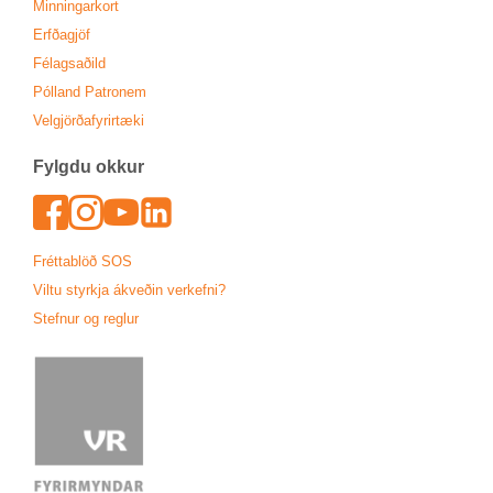
Minn­ing­ar­kort
Erfða­gjöf
Fé­lags­að­ild
Pól­land Patronem
Vel­gjörða­fyr­ir­tæki
Fylgdu okk­ur
Face­book
In­sta­gram
Youtu­be
Lin­ked­In
Frétta­blöð SOS
Viltu styrkja ákveð­in verk­efni?
Stefn­ur og regl­ur