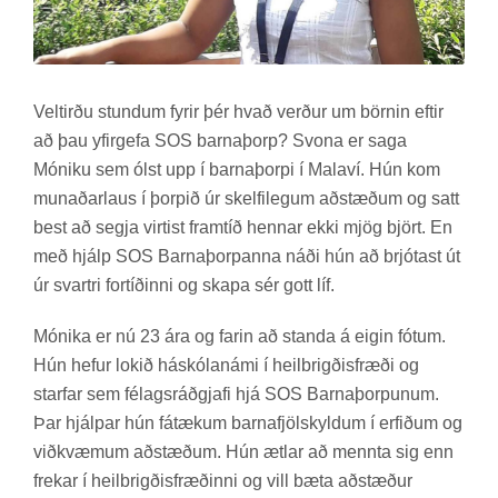
Velt­irðu stund­um fyr­ir þér hvað verð­ur um börn­in eft­ir
að þau yf­ir­gefa SOS barna­þorp? Svona er saga
Móniku sem ólst upp í barna­þorpi í Mala­ví. Hún kom
mun­að­ar­laus í þorp­ið úr skelfi­leg­um að­stæð­um og satt
best að segja virt­ist fram­tíð henn­ar ekki mjög björt. En
með hjálp SOS Barna­þorp­anna náði hún að brjót­ast út
úr svartri for­tíð­inni og skapa sér gott líf.
Mónika er nú 23 ára og far­in að standa á eig­in fót­um.
Hún hef­ur lok­ið há­skóla­námi í heil­brigð­is­fræði og
starfar sem fé­lags­ráð­gjafi hjá SOS Barna­þorp­un­um.
Þar hjálp­ar hún fá­tæk­um barna­fjöl­skyld­um í erf­ið­um og
við­kvæm­um að­stæð­um. Hún ætl­ar að mennta sig enn
frek­ar í heil­brigð­is­fræð­inni og vill bæta að­stæð­ur