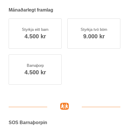
Mán­að­ar­legt fram­lag
Styrkja eitt barn
Styrkja tvö börn
4.500 kr
9.000 kr
Barna­þorp
4.500 kr
SOS Barna­þorp­in