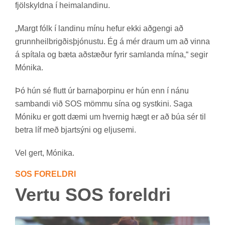
fjöl­skyldna í heima­land­inu.
„Margt fólk í land­inu mínu hef­ur ekki að­gengi að
grunn­heil­brigð­is­þjón­ustu. Ég á mér draum um að vinna
á spít­ala og bæta að­stæð­ur fyr­ir samlanda mína,“ seg­ir
Mónika.
Þó hún sé flutt úr barna­þorp­inu er hún enn í nánu
sam­bandi við SOS mömmu sína og systkini. Saga
Móniku er gott dæmi um hvernig hægt er að búa sér til
betra líf með bjart­sýni og elju­semi.
Vel gert, Mónika.
SOS FOR­ELDRI
Vertu SOS for­eldri