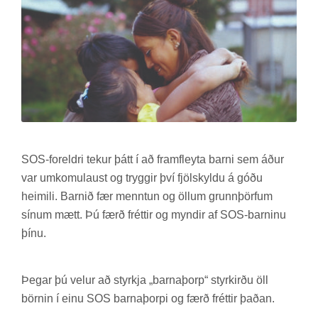
SOS-for­eldri tek­ur þátt í að fram­fleyta barni sem áður
var um­komu­laust og trygg­ir því fjöl­skyldu á góðu
heim­ili. Barn­ið fær mennt­un og öll­um grunn­þörf­um
sín­um mætt. Þú færð frétt­ir og mynd­ir af SOS-barn­inu
þínu.
Þeg­ar þú vel­ur að styrkja „barna­þorp“ styrk­irðu öll
börn­in í einu SOS barna­þorpi og færð frétt­ir það­an.