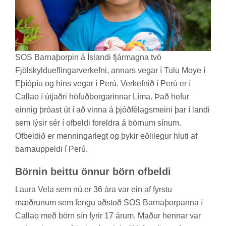
SOS Barna­þorp­in á Ís­landi fjár­magna tvö
Fjöl­skyldu­efl­ing­ar­verk­efni, ann­ars veg­ar í Tulu Moye í
Eþí­óp­íu og hins veg­ar í Perú. Verk­efn­ið í Perú er í
Callao í út­jaðri höf­uð­borg­ar­inn­ar Líma. Það hef­ur
einnig þró­ast út í að vinna á þjóð­fé­lags­meini þar í landi
sem lýs­ir sér í of­beldi for­eldra á börn­um sín­um.
Of­beld­ið er menn­ing­ar­legt og þyk­ir eðli­leg­ur hluti af
barna­upp­eldi í Perú.
Börn­in beittu önn­ur börn of­beldi
Laura Vela sem nú er 36 ára var ein af fyrstu
mæðr­un­um sem fengu að­stoð SOS Barna­þorp­anna í
Callao með börn sín fyr­ir 17 árum. Mað­ur henn­ar var