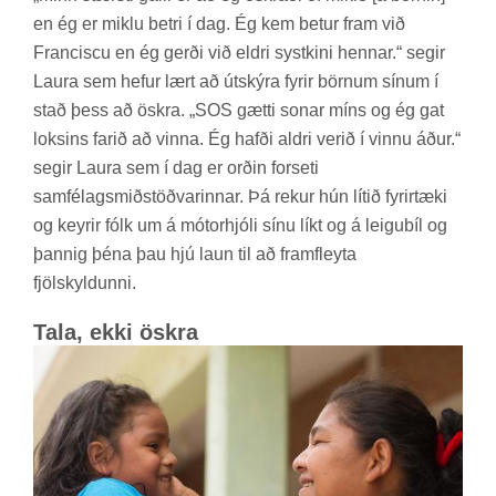
en ég er miklu betri í dag. Ég kem bet­ur fram við
Franciscu en ég gerði við eldri systkini henn­ar.“ seg­ir
Laura sem hef­ur lært að út­skýra fyr­ir börn­um sín­um í
stað þess að öskra. „SOS gætti son­ar míns og ég gat
loks­ins far­ið að vinna. Ég hafði aldri ver­ið í vinnu áður.“
seg­ir Laura sem í dag er orð­in for­seti
sam­fé­lags­mið­stöðv­ar­inn­ar. Þá rek­ur hún lít­ið fyr­ir­tæki
og keyr­ir fólk um á mótor­hjóli sínu líkt og á leigu­bíl og
þannig þéna þau hjú laun til að fram­fleyta
fjöl­skyld­unni.
Tala, ekki öskra