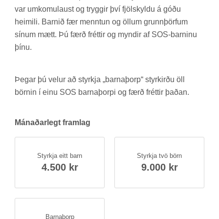
var um­komu­laust og trygg­ir því fjöl­skyldu á góðu
heim­ili. Barn­ið fær mennt­un og öll­um grunn­þörf­um
sín­um mætt. Þú færð frétt­ir og mynd­ir af SOS-barn­inu
þínu.
Þeg­ar þú vel­ur að styrkja „barna­þorp“ styrk­irðu öll
börn­in í einu SOS barna­þorpi og færð frétt­ir það­an.
Mán­að­ar­legt fram­lag
Styrkja eitt barn
Styrkja tvö börn
4.500 kr
9.000 kr
Barna­þorp