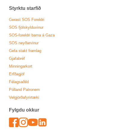
Styrktu starf­ið
Ger­ast SOS For­eldri
SOS fjöl­skyldu­vin­ur
SOS-for­eldri barna á Gaza
SOS neyð­ar­vin­ur
Gefa stakt fram­lag
Gjafa­bréf
Minn­ing­ar­kort
Erfða­gjöf
Fé­lags­að­ild
Pól­land Patronem
Vel­gjörða­fyr­ir­tæki
Fylgdu okk­ur
Face­book
In­sta­gram
Youtu­be
Lin­ked­In