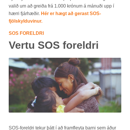
val­ið um að greiða frá 1.000 krón­um á mán­uði upp í
hærri fjár­hæð­ir.
Hér er hægt að gerast SOS-
fjölskylduvinur.
SOS FOR­ELDRI
Vertu SOS for­eldri
SOS-for­eldri tek­ur þátt í að fram­fleyta barni sem áður