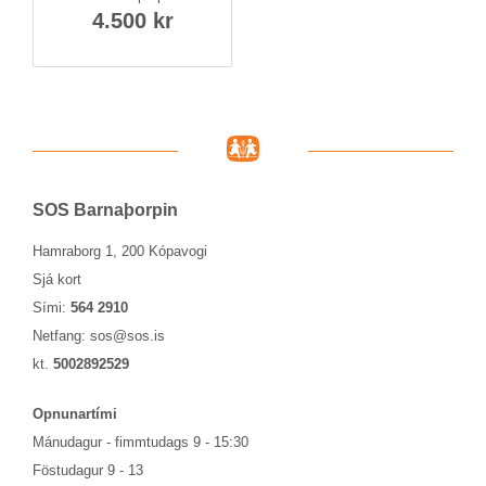
4.500 kr
SOS Barna­þorp­in
Hamraborg 1, 200 Kópavogi
Sjá kort
Sími:
564 2910
Netfang:
sos@sos.is
kt.
5002892529
Opn­un­ar­tími
Mánu­dag­ur - fimmtu­dags 9 - 15:30
Föstu­dag­ur 9 - 13