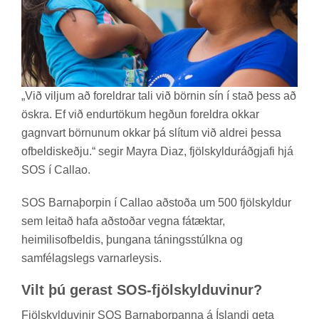
„Við vilj­um að for­eldr­ar tali við börn­in sín í stað þess að
öskra. Ef við end­ur­tök­um hegð­un for­eldra okk­ar
gagn­vart börn­un­um okk­ar þá slít­um við aldrei þessa
of­beldiskeðju.“ seg­ir Mayra Diaz, fjöl­skyldu­ráð­gjafi hjá
SOS í Callao.
SOS Barna­þorp­in í Callao að­stoða um 500 fjöl­skyld­ur
sem leit­að hafa að­stoð­ar vegna fá­tækt­ar,
heim­il­isof­beld­is, þung­ana tán­ings­stúlkna og
sam­fé­lags­legs varn­ar­leys­is.
Vilt þú ger­ast SOS-fjöl­skyldu­vin­ur?
Fjöl­skyldu­vin­ir SOS Barna­þorp­anna á Ís­landi geta