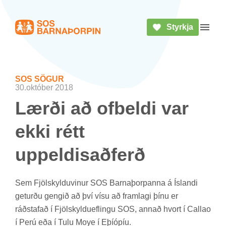
Styrkja
Heim
Opna 
SOS SÖG­UR
30.október 2018
Lærði að of­beldi var
ekki rétt
upp­eldisað­ferð
Sem Fjöl­skyldu­vin­ur SOS Barna­þorp­anna á Ís­landi
get­urðu geng­ið að því vísu að fram­lagi þínu er
ráð­staf­að í Fjöl­skyldu­efl­ingu SOS, ann­að hvort í Callao
í Perú eða í Tulu Moye í Eþí­óp­íu.