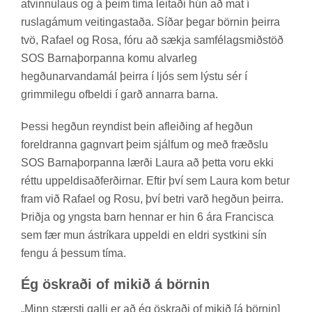
at­vinnu­laus og á þeim tíma leit­aði hún að mat í
ruslagám­um veit­inga­staða. Síð­ar þeg­ar börn­in þeirra
tvö, Rafa­el og Rosa, fóru að sækja sam­fé­lags­mið­stöð
SOS Barna­þorp­anna komu al­var­leg
hegð­un­ar­vanda­mál þeirra í ljós sem lýstu sér í
grimmi­legu of­beldi í garð annarra barna.
Þessi hegð­un reynd­ist bein af­leið­ing af hegð­un
for­eldr­anna gagn­vart þeim sjálf­um og með fræðslu
SOS Barna­þorp­anna lærði Laura að þetta voru ekki
réttu upp­eldisað­ferð­irn­ar. Eft­ir því sem Laura kom bet­ur
fram við Rafa­el og Rosu, því betri varð hegð­un þeirra.
Þriðja og yngsta barn henn­ar er hin 6 ára Francisca
sem fær mun ást­rík­ara upp­eldi en eldri systkini sín
fengu á þess­um tíma.
Ég öskr­aði of mik­ið á börn­in
„Minn stærsti galli er að ég öskr­aði of mik­ið [á börn­in]