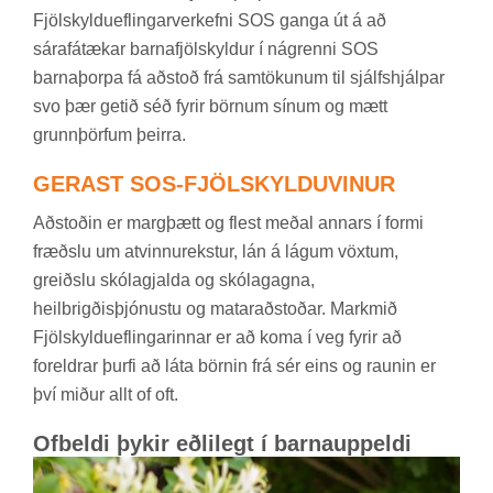
Fjöl­skyldu­efl­ing­ar­verk­efni SOS ganga út á að
sára­fá­tæk­ar barna­fjöl­skyld­ur í ná­grenni SOS
barna­þorpa fá að­stoð frá sam­tök­un­um til sjálfs­hjálp­ar
svo þær get­ið séð fyr­ir börn­um sín­um og mætt
grunn­þörf­um þeirra.
GER­AST SOS-FJÖL­SKYLDU­VIN­UR
Að­stoð­in er marg­þætt og flest með­al ann­ars í formi
fræðslu um at­vinnu­rekst­ur, lán á lág­um vöxt­um,
greiðslu skóla­gjalda og skóla­gagna,
heil­brigð­is­þjón­ustu og matarað­stoð­ar. Markmið
Fjöl­skyldu­efl­ing­ar­inn­ar er að koma í veg fyr­ir að
for­eldr­ar þurfi að láta börn­in frá sér eins og raun­in er
því mið­ur allt of oft.
Of­beldi þyk­ir eðli­legt í barna­upp­eldi