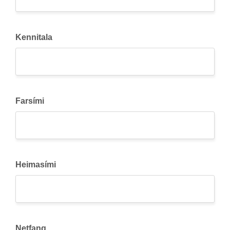
Kennitala
Farsími
Heimasími
Netfang