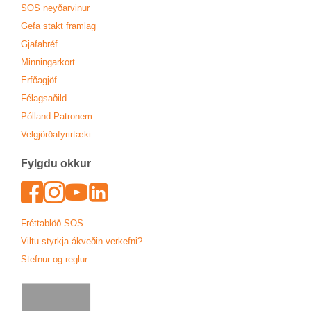
SOS neyð­ar­vin­ur
Gefa stakt fram­lag
Gjafa­bréf
Minn­ing­ar­kort
Erfða­gjöf
Fé­lags­að­ild
Pól­land Patronem
Vel­gjörða­fyr­ir­tæki
Fylgdu okk­ur
Face­book
In­sta­gram
Youtu­be
Lin­ked­In
Frétta­blöð SOS
Viltu styrkja ákveð­in verk­efni?
Stefn­ur og regl­ur