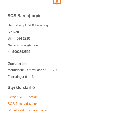
SOS Barna­þorp­in
Hamraborg 1, 200 Kópavogi
Sjá kort
Sími:
564 2910
Netfang:
sos@sos.is
kt.
5002892529
Opn­un­ar­tími
Mánu­dag­ur - fimmtu­dags 9 - 15:30
Föstu­dag­ur 9 - 13
Styrktu starf­ið
Ger­ast SOS For­eldri
SOS fjöl­skyldu­vin­ur
SOS-for­eldri barna á Gaza