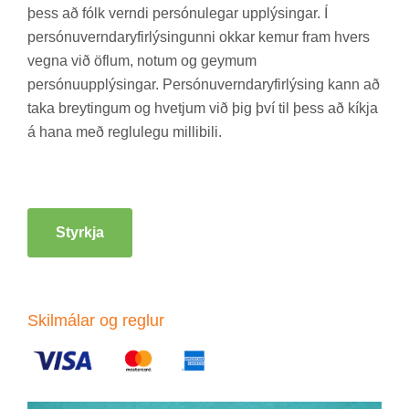
þess að fólk verndi per­sónu­leg­ar upp­lýs­ing­ar. Í
per­sónu­vernd­ar­yf­ir­lýs­ing­unni okk­ar kem­ur fram hvers
vegna við öfl­um, not­um og geym­um
per­sónu­upp­lýs­ing­ar. Per­sónu­vernd­ar­yf­ir­lýs­ing kann að
taka breyt­ing­um og hvetj­um við þig því til þess að kíkja
á hana með reglu­legu milli­bili.
Styrkja
Skil­mál­ar og regl­ur