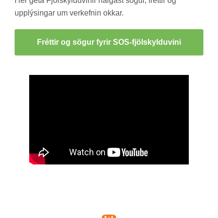
Hér geta Fjöl­skyldu­vin­ir nálg­ast sög­ur, frétt­ir og
upp­lýs­ing­ar um verk­efn­in okk­ar.
Frétt­ir og sög­ur fyr­ir SOS-fjöl­skyldu­vini