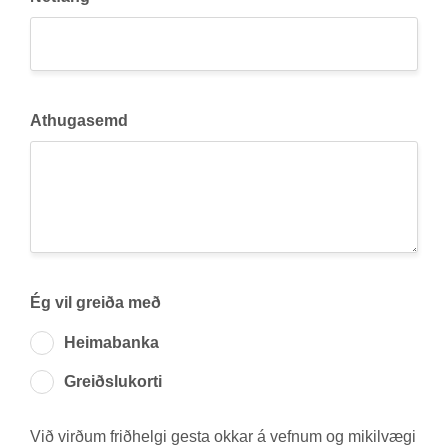
Athugasemd
Ég vil greiða með
Heima­banka
Greiðslu­korti
Við virð­um frið­helgi gesta okk­ar á vefn­um og mik­il­vægi