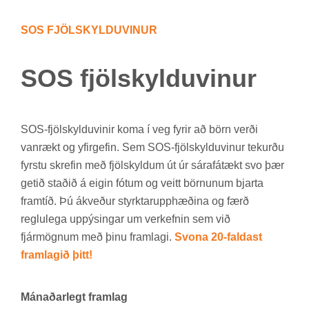
SOS FJÖL­SKYLDU­VIN­UR
SOS fjöl­skyldu­vin­ur
SOS-fjöl­skyldu­vin­ir koma í veg fyr­ir að börn verði
van­rækt og yf­ir­gef­in. Sem SOS-fjöl­skyldu­vin­ur tek­urðu
fyrstu skref­in með fjöl­skyld­um út úr sára­fá­tækt svo þær
get­ið stað­ið á eig­in fót­um og veitt börn­un­um bjarta
fram­tíð. Þú ákveð­ur styrkt­ar­upp­hæð­ina og færð
reglu­lega upp­ýs­ing­ar um verk­efn­in sem við
fjár­mögn­um með þinu fram­lagi.
Svona
20-faldast
framlagið þitt!
Mánaðarlegt framlag