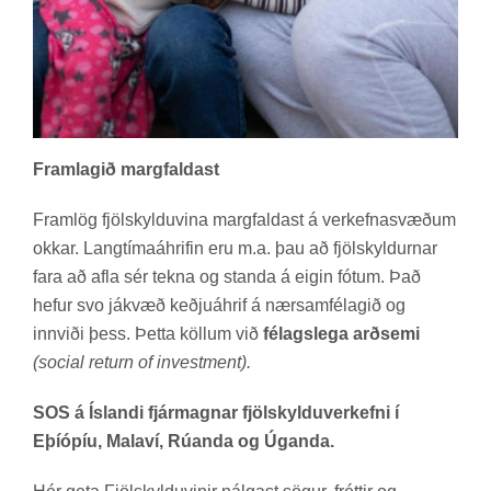
Framlagið margfaldast
Fram­lög fjöl­skyldu­vina marg­fald­ast á verk­efna­svæð­um
okk­ar. Lang­tíma­áhrif­in eru m.a. þau að fjöl­skyld­urn­ar
fara að afla sér tekna og standa á eig­in fót­um. Það
hef­ur svo já­kvæð keðju­áhrif á nærsam­fé­lag­ið og
inn­viði þess. Þetta köll­um við
félagslega arðsemi
(social return of investment).
SOS á Íslandi fjármagnar fjölskylduverkefni í
Eþíópíu, Malaví, Rúanda og Úganda.