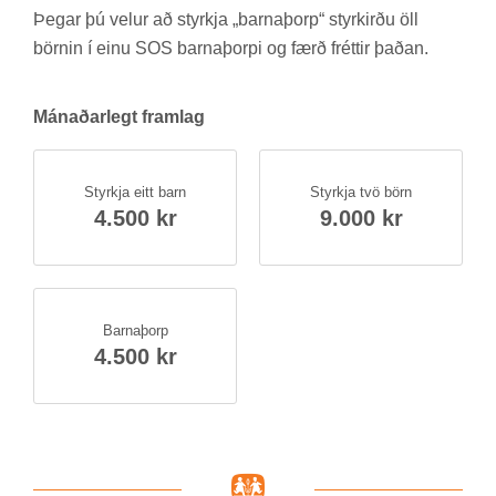
Þeg­ar þú vel­ur að styrkja „barna­þorp“ styrk­irðu öll
börn­in í einu SOS barna­þorpi og færð frétt­ir það­an.
Mán­að­ar­legt fram­lag
Styrkja eitt barn
Styrkja tvö börn
4.500 kr
9.000 kr
Barna­þorp
4.500 kr