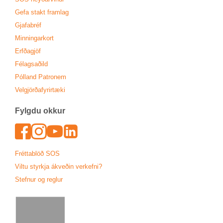
Gefa stakt fram­lag
Gjafa­bréf
Minn­ing­ar­kort
Erfða­gjöf
Fé­lags­að­ild
Pól­land Patronem
Vel­gjörða­fyr­ir­tæki
Fylgdu okk­ur
Face­book
In­sta­gram
Youtu­be
Lin­ked­In
Frétta­blöð SOS
Viltu styrkja ákveð­in verk­efni?
Stefn­ur og regl­ur