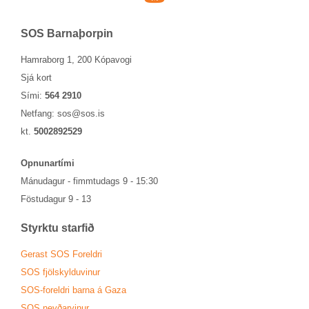
SOS Barna­þorp­in
Hamraborg 1, 200 Kópavogi
Sjá kort
Sími:
564 2910
Netfang:
sos@sos.is
kt.
5002892529
Opn­un­ar­tími
Mánu­dag­ur - fimmtu­dags 9 - 15:30
Föstu­dag­ur 9 - 13
Styrktu starf­ið
Ger­ast SOS For­eldri
SOS fjöl­skyldu­vin­ur
SOS-for­eldri barna á Gaza
SOS neyð­ar­vin­ur