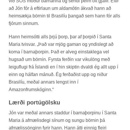
við SOS móð­ur barn­anna og sendi þeim oft gjaf­ir. Eft­ir
að Jón fór á eft­ir­laun um alda­mót­in ákvað hann að
heim­sækja börn­in til Bras­il­íu þang­að sem hann fór alls
fjór­um sinn­um.
Hann heim­sótti alls þrjú þorp, þar af þorp­ið í Santa
Maria tvisvar. „Það var mjög gam­an og ynd­is­legt að
koma í barna­þorp­in. Það er al­veg ein­stak­lega vel
hugs­að um börn­in. Fyrsta ferð­in var viku­löng með
leiguflugi frá Ís­landi en í hin skipt­in dvaldi ég allt upp í
einn og hálf­an mán­uð. Ég ferð­að­ist upp og nið­ur
Bras­il­íu, með­al ann­ars lengst inn í
Amazon­frum­skóg­inn.“
Lærði portú­gölsku
Jón var með­al ann­ars stadd­ur í barna­þorp­inu í Santa
Maria á af­mæl­is­degi sín­um og sungu börn­in þá
af­mæl­is­söng­inn fyr­ir hann. Hann átti einnig fleiri