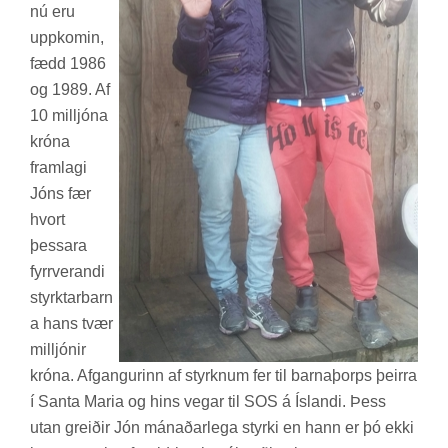
nú eru
upp­kom­in,
fædd 1986
og 1989. Af
10 millj­óna
króna
fram­lagi
Jóns fær
hvort
þess­ara
fyrr­ver­andi
styrkt­ar­barn
a hans tvær
millj­ón­ir
króna. Af­gang­ur­inn af styrkn­um fer til barna­þorps þeirra
í Santa Maria og hins veg­ar til SOS á Ís­landi. Þess
utan greið­ir Jón mán­að­ar­lega styrki en hann er þó ekki