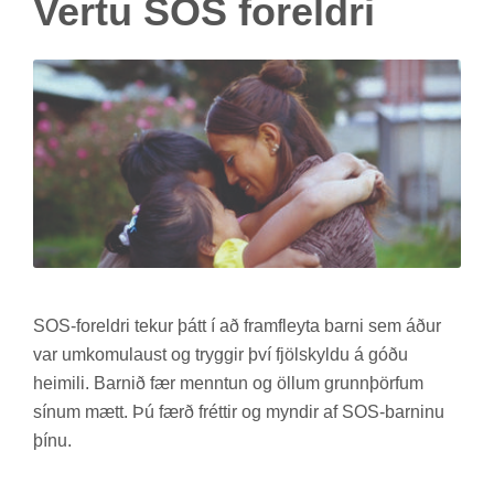
Vertu SOS for­eldri
SOS-for­eldri tek­ur þátt í að fram­fleyta barni sem áður
var um­komu­laust og trygg­ir því fjöl­skyldu á góðu
heim­ili. Barn­ið fær mennt­un og öll­um grunn­þörf­um
sín­um mætt. Þú færð frétt­ir og mynd­ir af SOS-barn­inu
þínu.