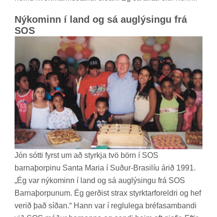
Ný­kom­inn í land og sá aug­lýs­ingu frá
SOS
Jón sótti fyrst um að styrkja tvö börn í SOS
barna­þorp­inu Santa Maria í Suð­ur-Bras­il­íu árið 1991.
„Ég var ný­kom­inn í land og sá aug­lýs­ingu frá SOS
Barna­þorp­un­um. Ég gerð­ist strax styrktar­for­eldri og hef
ver­ið það síð­an.“ Hann var í reglu­lega bréfa­sam­bandi