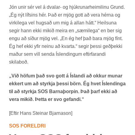
Jón unir sér vel á dval­ar- og hjúkr­un­ar­heim­il­inu Grund.
„Ég nýt lífs­ins hér. Það er mjög gott að vera hérna og
virki­lega vel hugs­að um mig á all­an hátt.“ Heils­una
seg­ir hann ekki mik­ið meira en „sæmi­lega“ en ber sig
engu að síð­ur mjög vel. „En ég hef það bara mjög fínt.
Ég hef ekki yfir neinu að kvarta.“ seg­ir þessi geð­þekki
mað­ur sem vill senda Ís­lend­ing­um eft­ir­far­andi
skila­boð.
„Við höfum það svo gott á Íslandi að okkur munar
ekkert um að styrkja þessi börn. Ég hvet Íslendinga
til að styrkja SOS Barnaþorpin. Það þarf ekki að
vera mikið. Þetta er svo gefandi.“
[Eft­ir Hans Stein­ar Bjarna­son]
SOS FOR­ELDRI