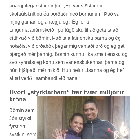
ánægju­leg­ar stund­ir þar. „Ég var við­stadd­ur
skóla­út­skrift og ég borð­aði með börn­un­um. Það var
mjög gam­an og ánægju­legt. Ég fór á
tungu­mála­nám­skeið í portú­gölsku til að geta tal­að
eitt­hvað við börn­in. Það tala fáir ensku þarna og ég
not­að­ist við orða­bók þeg­ar mig vant­aði orð og ég gat
bjarg­að mér þannig. Börn­in kunnu líka smá í ensku og
svo kynnt­ist ég konu sem var ensku­kenn­ari þarna og
hún hjálp­aði mér mik­ið. Hún heit­ir Lis­anna og ég hef
alltaf ver­ið í sam­bandi við hana.“
Hvort „styrkt­ar­barn“ fær tvær millj­ón­ir
króna
Börn­in sem
Jón styrkti
fyrst eru
systkini sem