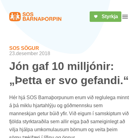
Styrkja
Heim
Opna 
SOS SÖG­UR
23.desember 2018
Jón gaf 10 millj­ón­ir:
„Þetta er svo gef­andi.“
Hér hjá SOS Barna­þorp­un­um erum við reglu­lega minnt
á þá miklu hjarta­hlýju og góð­mennsku sem
mann­eskj­an get­ur búið yfir. Við eig­um í sam­skipt­um við
fjölda styrktarað­ila sem all­ir eiga það sam­eig­in­legt að
vilja hjálpa um­komu­laus­um börn­um og veita þeim
sömu tæki­færi í líf­inu og önn­ur.