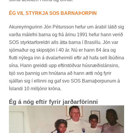
ÉG VIL STYRKJA SOS BARNAÞORPIN
Ak­ur­eyr­ing­ur­inn Jón Pét­urs­son hef­ur um ára­bil lát­ið sig
varða mál­efni barna og frá ár­inu 1991 hef­ur hann ver­ið
SOS styrktar­for­eldri alls átta barna í Bras­il­íu. Jón var
sjómað­ur og skip­stjóri í 40 ár. Nú er hann 84 ára og
flutti ný­lega inn á dval­ar­heim­ili eft­ir að hafa selt íbúð­ina
sína. Hann greiddi upp eft­ir­stöðv­ar hús­næð­is­láns­ins,
bjó svo þannig um hnút­ana að hann ætti nóg fyr­ir
sjálf­an sig í ell­inni og gaf svo SOS Barna­þorp­un­um á
Ís­landi 10 millj­ón­ir króna.
Ég á nóg eft­ir fyr­ir jarð­ar­för­inni