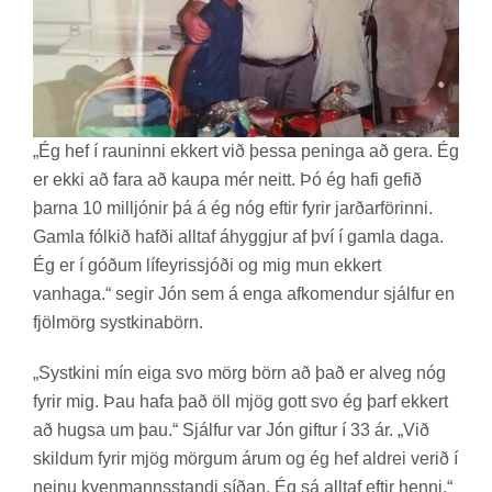
„Ég hef í raun­inni ekk­ert við þessa pen­inga að gera. Ég
er ekki að fara að kaupa mér neitt. Þó ég hafi gef­ið
þarna 10 millj­ón­ir þá á ég nóg eft­ir fyr­ir jarð­ar­för­inni.
Gamla fólk­ið hafði alltaf áhyggj­ur af því í gamla daga.
Ég er í góð­um líf­eyr­is­sjóði og mig mun ekk­ert
van­haga.“ seg­ir Jón sem á enga af­kom­end­ur sjálf­ur en
fjöl­mörg systkina­börn.
„Systkini mín eiga svo mörg börn að það er al­veg nóg
fyr­ir mig. Þau hafa það öll mjög gott svo ég þarf ekk­ert
að hugsa um þau.“ Sjálf­ur var Jón gift­ur í 33 ár. „Við
skild­um fyr­ir mjög mörg­um árum og ég hef aldrei ver­ið í
neinu kven­manns­st­andi síð­an. Ég sá alltaf eft­ir henni.“