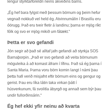
leng­ur styrktar­for­eldri neins ákveð­ins barns.
„Ég hef bara fylgst með þess­um börn­um og þeim hef­ur
vegn­að nokk­uð vel held ég. At­vinnu­mál­in í Bras­il­íu eru
óör­ugg. Það eru tveir flet­ir á land­inu; þarna er mjög ríkt
fólk og svo er mjög mik­ið um fá­tækt.“
Þetta er svo gef­andi
Jón seg­ir að það sé alltaf jafn gef­andi að styrkja SOS
Barna­þorp­in. „Það er svo gef­andi að veita börn­un­um
mögu­leika á að kom­ast áfram í líf­inu. Það sá ég þarna í
Santa Maria. Þarna voru börn kom­in langt í námi þau
þetta hafi ver­ið mis­jafnt eft­ir börn­um eins og geng­ur og
ger­ist. Þau eru líka lát­in taka virk­an þátt í
hús­verk­un­um, fá svo­litla ábyrgð og ann­að sem býr þau
und­ir full­orð­ins­ár­in.“
Ég hef ekki yfir neinu að kvarta