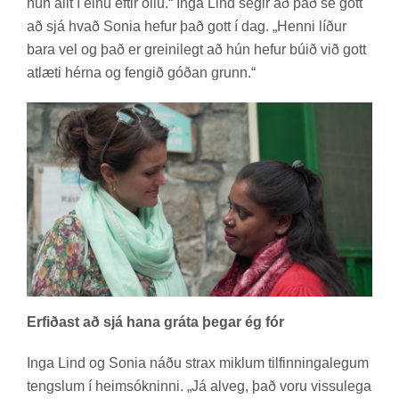
hún allt í einu eft­ir öllu.“ Inga Lind seg­ir að það sé gott
að sjá hvað Sonia hef­ur það gott í dag. „Henni líð­ur
bara vel og það er greini­legt að hún hef­ur búið við gott
at­læti hérna og feng­ið góð­an grunn.“
Erfiðast að sjá hana gráta þegar ég fór
Inga Lind og Sonia náðu strax mikl­um til­finn­inga­leg­um
tengsl­um í heim­sókn­inni. „Já al­veg, það voru vissu­lega