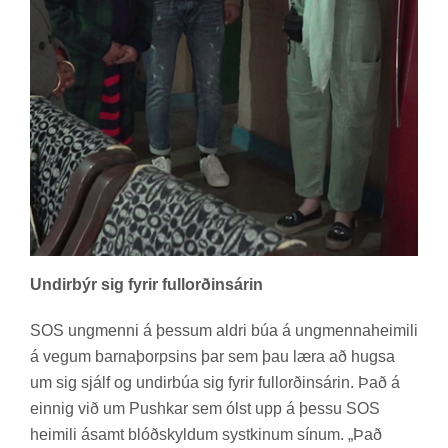
Undirbýr sig fyrir fullorðinsárin
SOS ung­menni á þess­um aldri búa á ung­menna­heim­ili
á veg­um barna­þorps­ins þar sem þau læra að hugsa
um sig sjálf og und­ir­búa sig fyr­ir full­orð­ins­ár­in. Það á
einnig við um Pus­hk­ar sem ólst upp á þessu SOS
heim­ili ásamt blóð­skyld­um systkin­um sín­um. „Það