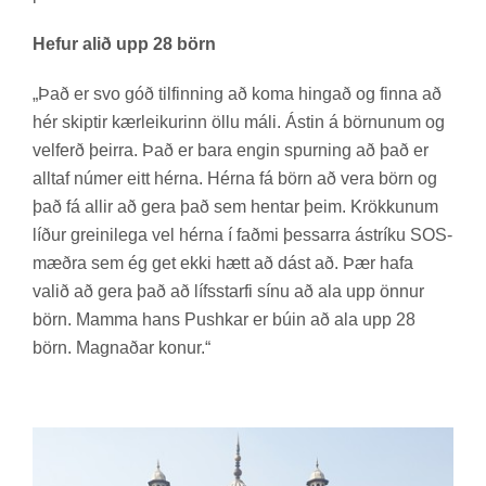
Hefur alið upp 28 börn
„Það er svo góð til­finn­ing að koma hing­að og finna að
hér skipt­ir kær­leik­ur­inn öllu máli. Ást­in á börn­un­um og
vel­ferð þeirra. Það er bara eng­in spurn­ing að það er
alltaf núm­er eitt hérna. Hérna fá börn að vera börn og
það fá all­ir að gera það sem hent­ar þeim. Krökk­un­um
líð­ur greini­lega vel hérna í faðmi þessarra ást­ríku SOS-
mæðra sem ég get ekki hætt að dást að. Þær hafa
val­ið að gera það að lífs­starfi sínu að ala upp önn­ur
börn. Mamma hans Pus­hk­ar er búin að ala upp 28
börn. Magn­að­ar kon­ur.“