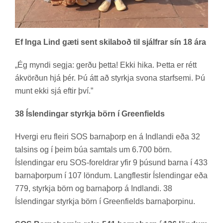
Ef Inga Lind gæti sent skilaboð til sjálfrar sín 18 ára
„Ég myndi segja: gerðu þetta! Ekki hika. Þetta er rétt
ákvörð­un hjá þér. Þú átt að styrkja svona starf­semi. Þú
munt ekki sjá eft­ir því.”
38 Íslendingar styrkja börn í Greenfields
Hvergi eru fleiri SOS barna­þorp en á Indlandi eða 32
tals­ins og í þeim búa sam­tals um 6.700 börn.
Ís­lend­ing­ar eru SOS-for­eldr­ar yfir 9 þús­und barna í 433
barna­þorp­um í 107 lönd­um. Lang­flest­ir Ís­lend­ing­ar eða
779, styrkja börn og barna­þorp á Indlandi. 38
Ís­lend­ing­ar styrkja börn í Green­fields barna­þorp­inu.