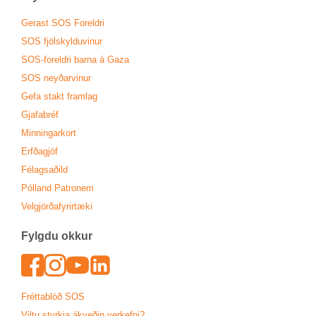
Ger­ast SOS For­eldri
SOS fjöl­skyldu­vin­ur
SOS-for­eldri barna á Gaza
SOS neyð­ar­vin­ur
Gefa stakt fram­lag
Gjafa­bréf
Minn­ing­ar­kort
Erfða­gjöf
Fé­lags­að­ild
Pól­land Patronem
Vel­gjörða­fyr­ir­tæki
Fylgdu okk­ur
Face­book
In­sta­gram
Youtu­be
Lin­ked­In
Frétta­blöð SOS
Viltu styrkja ákveð­in verk­efni?