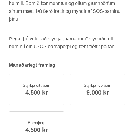
heim­ili. Barn­ið fær mennt­un og öll­um grunn­þörf­um
sín­um mætt. Þú færð frétt­ir og mynd­ir af SOS-barn­inu
þínu.
Þeg­ar þú vel­ur að styrkja „barna­þorp“ styrk­irðu öll
börn­in í einu SOS barna­þorpi og færð frétt­ir það­an.
Mán­að­ar­legt fram­lag
Styrkja eitt barn
Styrkja tvö börn
4.500 kr
9.000 kr
Barna­þorp
4.500 kr