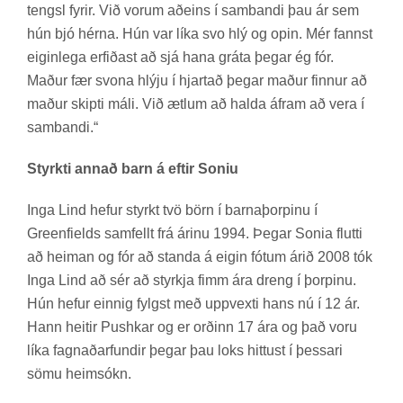
tengsl fyr­ir. Við vor­um að­eins í sam­bandi þau ár sem
hún bjó hérna. Hún var líka svo hlý og opin. Mér fannst
eig­in­lega erf­ið­ast að sjá hana gráta þeg­ar ég fór.
Mað­ur fær svona hlýju í hjart­að þeg­ar mað­ur finn­ur að
mað­ur skipti máli. Við ætl­um að halda áfram að vera í
sam­bandi.“
Styrkti annað barn á eftir Soniu
Inga Lind hef­ur styrkt tvö börn í barna­þorp­inu í
Green­fields sam­fellt frá ár­inu 1994. Þeg­ar Sonia flutti
að heim­an og fór að standa á eig­in fót­um árið 2008 tók
Inga Lind að sér að styrkja fimm ára dreng í þorp­inu.
Hún hef­ur einnig fylgst með upp­vexti hans nú í 12 ár.
Hann heit­ir Pus­hk­ar og er orð­inn 17 ára og það voru
líka fagn­að­ar­fund­ir þeg­ar þau loks hitt­ust í þess­ari
sömu heim­sókn.