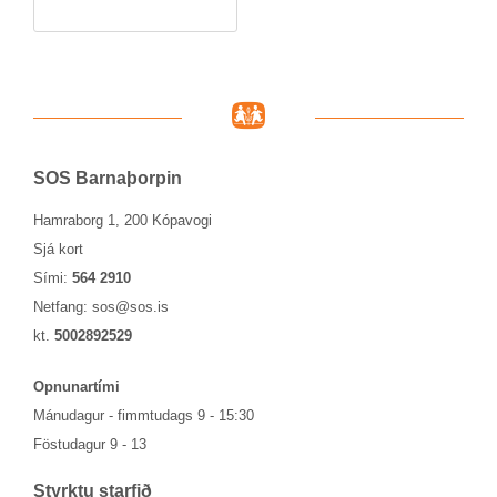
SOS Barna­þorp­in
Hamraborg 1, 200 Kópavogi
Sjá kort
Sími:
564 2910
Netfang:
sos@sos.is
kt.
5002892529
Opn­un­ar­tími
Mánu­dag­ur - fimmtu­dags 9 - 15:30
Föstu­dag­ur 9 - 13
Styrktu starf­ið