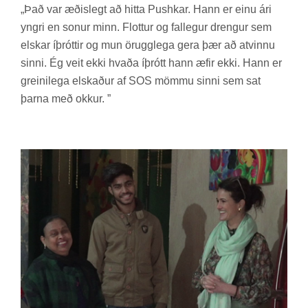
„Það var æð­is­legt að hitta Pus­hk­ar. Hann er einu ári
yngri en son­ur minn. Flott­ur og fal­leg­ur dreng­ur sem
elsk­ar íþrótt­ir og mun ör­ugg­lega gera þær að at­vinnu
sinni. Ég veit ekki hvaða íþrótt hann æfir ekki. Hann er
greini­lega elsk­að­ur af SOS mömmu sinni sem sat
þarna með okk­ur. ”