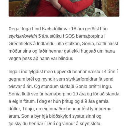
Þeg­ar Inga Lind Karls­dótt­ir var 18 ára gerð­ist hún
styrktarforeldri
5 ára stúlku í SOS barna­þorp­inu í
Green­fields á Indlandi. Litla stúlk­an, Sonia, hafði misst
móð­ur sína og fað­ir henn­ar gat ekki hugs­að um hana
vegna þess að hann var blind­ur.
Inga Lind fylgd­ist með upp­vexti henn­ar næstu 14 árin í
gegn­um bréf og mynd­ir sem styrktar­for­eldr­ar fá send
tvisvar á ári. Og stund­um skrif­aði Sonia bréf til Ingu.
Sonia flutti svo úr barna­þorp­inu 19 ára og fór að standa
á eig­in fót­um. Í dag er hún þrí­tug og á 9 ára gamla
dótt­ur, Tönju, en eig­in­mað­ur henn­ar lést fyr­ir þrem­ur
árum. Sonia býr hjá blóð­skyldri syst­ur sinni og
fjöl­skyldu henn­ar í Delí og vinn­ur á snyrti­stofu.