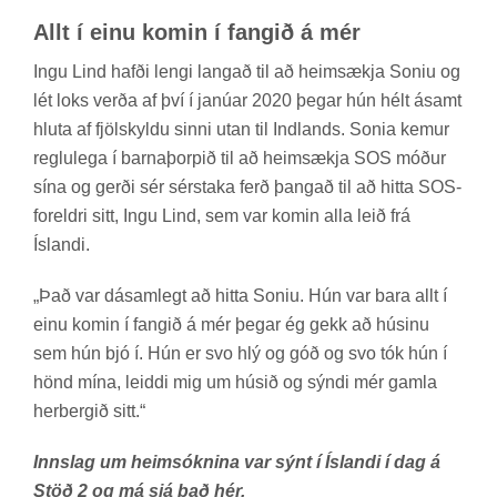
Allt í einu komin í fangið á mér
Ingu Lind hafði lengi lang­að til að heim­sækja Soniu og
lét loks verða af því í janú­ar 2020 þeg­ar hún hélt ásamt
hluta af fjöl­skyldu sinni utan til Ind­lands. Sonia kem­ur
reglu­lega í barna­þorp­ið til að heim­sækja SOS móð­ur
sína og gerði sér sér­staka ferð þang­að til að hitta SOS-
for­eldri sitt, Ingu Lind, sem var kom­in alla leið frá
Ís­landi.
„Það var dá­sam­legt að hitta Soniu. Hún var bara allt í
einu kom­in í fang­ið á mér þeg­ar ég gekk að hús­inu
sem hún bjó í. Hún er svo hlý og góð og svo tók hún í
hönd mína, leiddi mig um hús­ið og sýndi mér gamla
her­berg­ið sitt.“
Innslag um heimsóknina var sýnt í Íslandi í dag á
Stöð 2 og má sjá það hér.