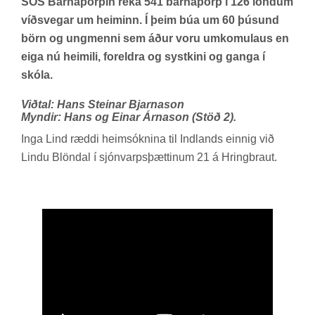
SOS Barnaþorpin
reka 541 barnaþorp í 126 löndum
víðsvegar um heiminn. Í þeim búa um 60 þúsund
börn og ungmenni sem áður voru umkomulaus en
eiga nú heimili, foreldra og systkini og ganga í
skóla.
Viðtal: Hans Steinar Bjarnason
Myndir: Hans og Einar Árnason (Stöð 2).
Inga Lind ræddi heim­sókn­ina til Ind­lands einnig við
Lindu Blön­dal í sjón­varps­þætt­in­um 21 á Hring­braut.