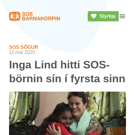
Styrkja
Heim
Opna 
SOS SÖG­UR
11.maí 2020
Inga Lind hitti SOS-
börn­in sín í fyrsta sinn