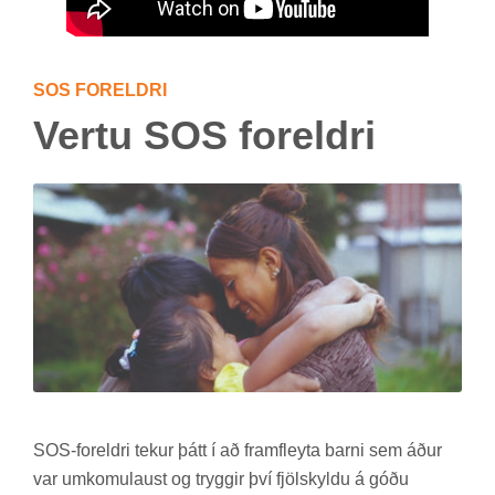
SOS FOR­ELDRI
Vertu SOS for­eldri
SOS-for­eldri tek­ur þátt í að fram­fleyta barni sem áður
var um­komu­laust og trygg­ir því fjöl­skyldu á góðu