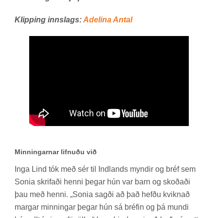
Klipping innslags:
Adel­ina An­tal
Minningarnar lifnuðu við
Inga Lind tók með sér til Ind­lands mynd­ir og bréf sem
Sonia skrif­aði henni þeg­ar hún var barn og skoð­aði
þau með henni. „Sonia sagði að það hefðu kvikn­að
marg­ar minn­ing­ar þeg­ar hún sá bréf­in og þá mundi