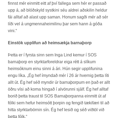
finnst mér ein­mitt eitt af því fal­lega sem hér er pass­að
upp á, að blóð­skyld systkini séu aldrei að­skil­in held­ur
fái alltaf að al­ast upp sam­an. Hon­um sagði mér að sér
líði vel á ung­menna­heim­il­inu þar sem hann á góða
vini.“
Einstök upplifun að heimsækja barnaþorp
Þetta er í fyrsta sinn sem Inga Lind kem­ur í SOS
barna­þorp en styrktar­for­eldr­ar eiga rétt á slík­um
heim­sókn­um einu sinni á ári. Hún seg­ir upp­lif­un­ina
engu líka. „Ég hef ímynd­að mér í 26 ár hvernig þetta líti
allt út. Ég hef séð mynd­ir úr barna­þorp­um en það er allt
öðru vísi að koma hing­að í al­vör­unni sjálf. Ég hef alltaf
bor­ið þetta traust til SOS Barna­þorp­anna ein­mitt út af
fólki sem hef­ur heim­sótt þorp­in og feng­ið tæki­færi til að
hitta styrkt­ar­börn­in sín. Ég hef les­ið og séð við­töl við
þetta fólk.“