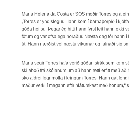
Maria Helena da Costa er SOS móð­ir Tor­res og á einni
„Tor­res er ynd­is­leg­ur. Hann kom í barna­þorp­ið í kjöl­fa
góða heilsu. Þeg­ar ég hitti hann fyrst leit hann ekki ve
föt­um og var ofsa­lega hor­að­ur. Næsta dag fór hann 
út. Hann nærð­ist vel næstu vik­urn­ar og jafn­aði sig 
Maria seg­ir Tor­res hafa ver­ið góð­an strák sem kom sé
skila­boð frá skól­an­um um að hann ætti erfitt með að 
sko aldrei logn­molla í kring­um Tor­res. Hann gat feng­
mað­ur verki í mag­ann eft­ir hlát­urskast með hon­um,“ se