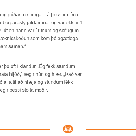
g góð­ar minn­ing­ar frá þess­um tíma.
r borg­ara­styrj­ald­ar­inn­ar og var ekki við
l út en hann var í rifn­um og skít­ug­um
í lækn­is­skoð­un sem kom þó ágæt­lega
smám sam­an.“
r þó oft í kland­ur. „Ég fékk stund­um
hafa hljóð,“ seg­ir hún og hlær. „Það var
ið alla til að hlæja og stund­um fékk
g­ir þessi stolta móð­ir.