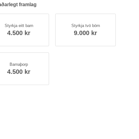
ð­ar­legt fram­lag
Styrkja eitt barn
Styrkja tvö börn
4.500 kr
9.000 kr
Barna­þorp
4.500 kr