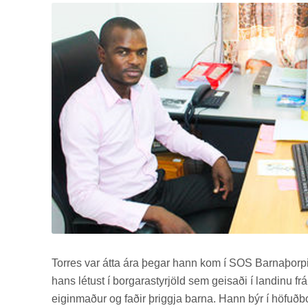
Tor­res var átta ára þeg­ar hann kom í SOS Barna­þorp­ið 
hans lét­ust í borg­ara­styrj­öld sem geis­aði í land­inu
eig­in­mað­ur og fað­ir þriggja barna. Hann býr í höf­uð