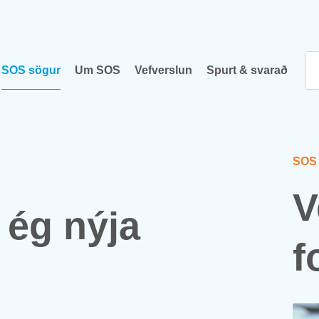
SOS sög­ur
Um SOS
Vef­versl­un
Spurt & svar­að
SOS
V
t ég nýja
f