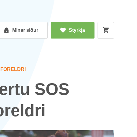
Mín­ar síð­ur
Styrkja
 FOR­ELDRI
ertu SOS
or­eldri