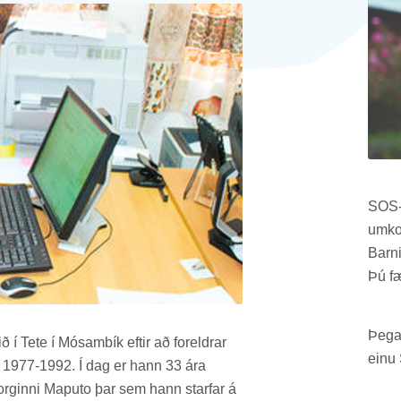
SOS-f
um­ko
Barn­
Þú fæ
Þeg­a
í Tete í Mósam­bík eft­ir að for­eldr­ar
einu 
 frá 1977-1992. Í dag er hann 33 ára
­borg­inni Maputo þar sem hann starfar á