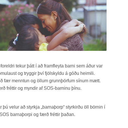
or­eldri tek­ur þátt í að fram­fleyta barni sem áður var
mu­laust og trygg­ir því fjöl­skyldu á góðu heim­ili.
ið fær mennt­un og öll­um grunn­þörf­um sín­um mætt.
rð frétt­ir og mynd­ir af SOS-barn­inu þínu.
r þú vel­ur að styrkja „barna­þorp“ styrk­irðu öll börn­in í
SOS barna­þorpi og færð frétt­ir það­an.