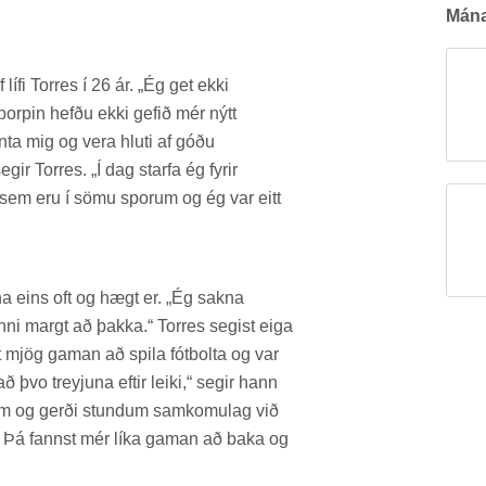
Mán­a
lífi Tor­res í 26 ár. „Ég get ekki
orp­in hefðu ekki gef­ið mér nýtt
ennta mig og vera hluti af góðu
g­ir Tor­res. „Í dag starfa ég fyr­ir
 sem eru í sömu spor­um og ég var eitt
na eins oft og hægt er. „Ég sakna
nni margt að þakka.“ Tor­res seg­ist eiga
t mjög gam­an að spila fót­bolta og var
 þvo treyj­una eft­ir leiki,“ seg­ir hann
­um og gerði stund­um sam­komu­lag við
 Þá fannst mér líka gam­an að baka og