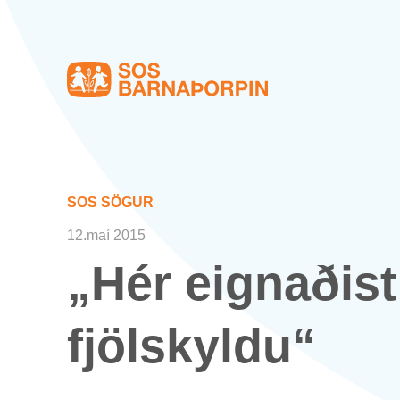
Heim
SOS SÖG­UR
12.maí 2015
„Hér eign­að­is
fjöl­skyldu“