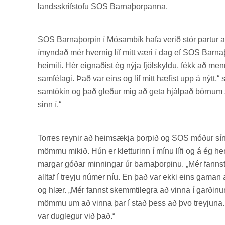
lands­skrif­stofu SOS Barna­þorp­anna.
SOS Barna­þorp­in í Mósam­bík hafa ver­ið stór part­ur af 
ímynd­að mér hvernig líf mitt væri í dag ef SOS Barna­þ
heim­ili. Hér eign­að­ist ég nýja fjöl­skyldu, fékk að m
sam­fé­lagi. Það var eins og líf mitt hæf­ist upp á nýtt,“ se
sam­tök­in og það gleð­ur mig að geta hjálp­að börn­um
sinn í.“
Tor­res reyn­ir að heim­sækja þorp­ið og SOS móð­ur sí
mömmu mik­ið. Hún er klett­ur­inn í mínu lífi og á ég he
marg­ar góð­ar minn­ing­ar úr barna­þorp­inu. „Mér fanns
alltaf í treyju núm­er níu. En það var ekki eins gam­an að
og hlær. „Mér fannst skemmti­legra að vinna í garð­in
mömmu um að vinna þar í stað þess að þvo treyj­una.
var dug­leg­ur við það.“