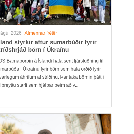
 ágú. 2026
Al­menn­ar frétt­ir
­land styrk­ir aft­ur sum­ar­búð­ir fyr­ir
tríðs­hrjáð börn í Úkraínu
S Barna­þorp­in á Ís­landi hafa sent fjár­stuðn­ing til
m­ar­búða í Úkraínu fyr­ir börn sem hafa orð­ið fyr­ir
­var­leg­um áhrif­um af stríð­inu. Þar taka börn­in þátt í
öl­breyttu starfi sem hjálp­ar þeim að v...