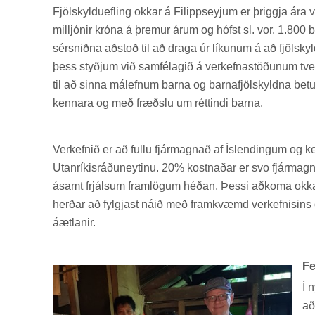
Fjöl­skyldu­efl­ing okk­ar á Fil­ipps­eyj­um er þriggja á
millj­ón­ir króna á þrem­ur árum og hófst sl. vor. 1.800 bör
sér­sniðna að­stoð til að draga úr lík­un­um á að fjöl­sky
þess styðj­um við sam­fé­lag­ið á verk­efna­stöð­un­um t
til að sinna mál­efn­um barna og barna­fjöl­skyldna bet­
kenn­ara og með fræðslu um rétt­indi barna.
Verk­efn­ið er að fullu fjár­magn­að af Ís­lend­ing­um og 
Ut­an­rík­is­ráðu­neyt­inu. 20% kostn­að­ar er svo fjár­ma
ásamt frjáls­um fram­lög­um héð­an. Þessi að­koma okk­a
herð­ar að fylgj­ast náið með fram­kvæmd verk­efn­is­in
áætlan­ir.
Fe
Í n
að