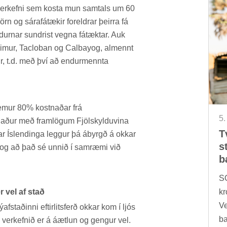
ra verk­efni sem kosta mun sam­tals um 60
n og sára­fá­tæk­ir for­eldr­ar þeirra fá
ld­urn­ar sundrist vegna fá­tækt­ar. Auk
veim­ur, Taclob­an og Cal­bayog, al­mennt
ur, t.d. með því að end­ur­mennta
kem­ur 80% kostn­að­ar frá
5.
gn­að­ur með fram­lög­um Fjöl­skyldu­vina
T
r Ís­lend­inga legg­ur þá ábyrgð á okk­ar
s
s og að það sé unn­ið í sam­ræmi við
b
SO
r vel af stað
kr
Ve
ý­af­stað­inni eft­ir­lits­ferð okk­ar kom í ljós
ba
 verk­efn­ið er á áætl­un og geng­ur vel.