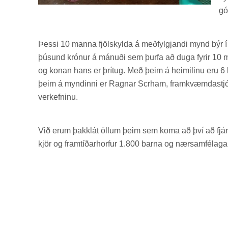
gó
Þessi 10 manna fjöl­skylda á með­fylgj­andi mynd býr í Ta
þús­und krón­ur á mán­uði sem þurfa að duga fyr­ir 10 m
og kon­an hans er þrí­tug. Með þeim á heim­il­inu eru 
þeim á mynd­inni er Ragn­ar Scr­ham, fram­kvæmda­stjór
verk­efn­inu.
Við erum þakk­lát öll­um þeim sem koma að því að fjá
kjör og fram­tíð­ar­horf­ur 1.800 barna og nærsam­fé­lag­