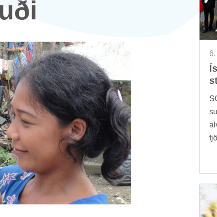
uði
6.
Ís
s
SO
su
al
fj