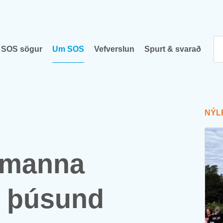
SOS sög­ur
Um SOS
Vef­versl­un
Spurt & svar­að
NÝ­L
0 manna
0 þús­und