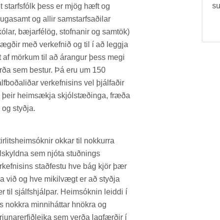
su
lt starfs­fólk þess er mjög hæft og
uga­samt og all­ir sam­starfs­að­il­ar
ól­ar, bæj­ar­fé­lög, stofn­an­ir og sam­tök)
ægð­ir með verk­efn­ið og til í að leggja
tt af mörk­um til að ár­ang­ur þess megi
rða sem best­ur. Þá eru um 150
lf­boða­lið­ar verk­efn­is­ins vel þjálf­að­ir
 þeir heim­sækja skjól­stæð­inga, fræða
 og styðja.
­ir­lits­heim­sókn­ir okk­ar til nokk­urra
öl­skyldna sem njóta stuðn­ings
rk­efn­is­ins stað­festu hve bág kjör þær
a við og hve mik­il­vægt er að styðja
r til sjálfs­hjálp­ar. Heim­sókn­in leiddi í
ós nokkra minni­hátt­ar hnökra og
j­un­ar­erf­ið­leika sem verða lag­færð­ir í