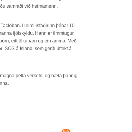
ðu sam­ráði við heima­menn.
clob­an. Heim­il­is­fað­ir­inn þén­ar 10
anna fjöl­skyldu. Hann er fimm­tug­ur
6 börn, eitt töku­barn og ein amma. Með
i SOS á Ís­landi sem gerði út­tekt á
r­magna þetta verk­efni og bæta þannig
anna.