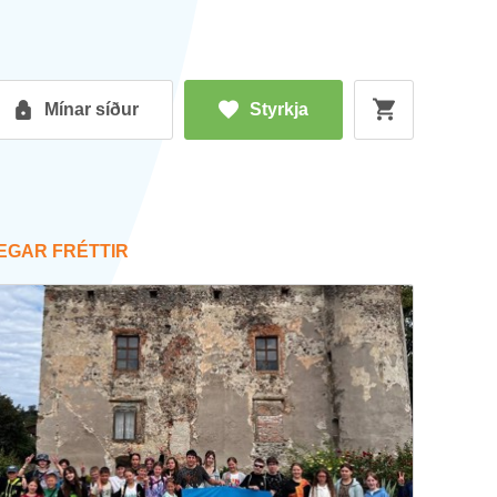
Mín­ar síð­ur
Styrkja
EG­AR FRÉTT­IR