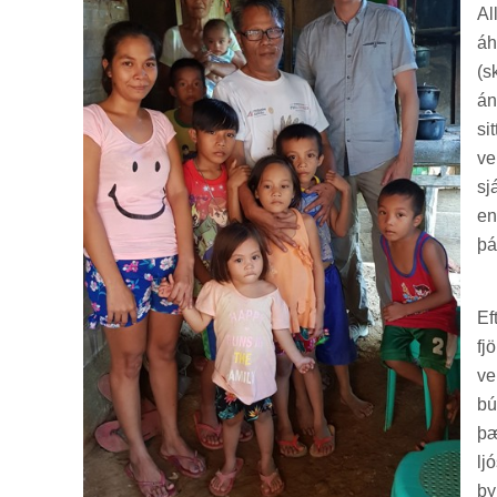
Al
áh
(sk
án
si
ve
sjá
en
þá
Eft
fj
ve
bú
þæ
lj
byr