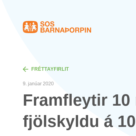
Heim
FRÉTTA­YF­IR­LIT
9. janú­ar 2020
Fram­fleyt­ir 1
fjöl­skyldu á 1