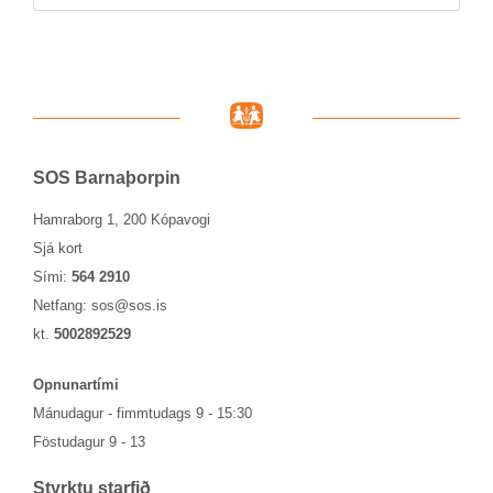
SOS Barna­þorp­in
Hamraborg 1, 200 Kópavogi
Sjá kort
Sími:
564 2910
Netfang:
sos@sos.is
kt.
5002892529
Opn­un­ar­tími
Mánu­dag­ur - fimmtu­dags 9 - 15:30
Föstu­dag­ur 9 - 13
Styrktu starf­ið