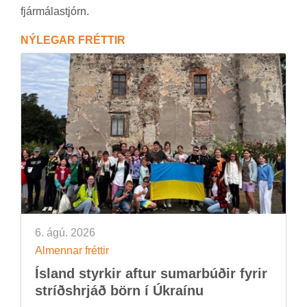
fjár­mála­stjórn.
NÝ­LEG­AR FRÉTT­IR
6. ágú. 2026
Al­menn­ar frétt­ir
Ís­land styrk­ir aft­ur sum­ar­búð­ir fyr­ir
stríðs­hrjáð börn í Úkraínu