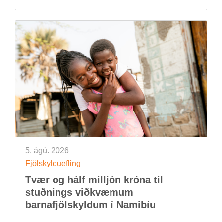
5. ágú. 2026
Fjöl­skyldu­efl­ing
Tvær og hálf millj­ón króna til
stuðn­ings við­kvæm­um
barna­fjöl­skyld­um í Namib­íu