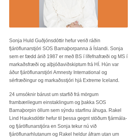
Sonja Huld Guð­jóns­dótt­ir hef­ur ver­ið ráð­in
fjár­öfl­un­ar­stjóri SOS Barna­þorp­anna á Ís­landi. Sonja
sem er fædd árið 1987 er með BS í líf­efna­fræði og MS í
mark­aðs­fræði og al­þjóða­við­skipt­um frá HÍ. Hún var
áður fjár­öfl­un­ar­stjóri Am­nesty In­ternati­onal og
sér­fræð­ing­ur og mark­aðs­stjóri hjá Extreme Ice­land.
24 um­sókn­ir bár­ust um starf­ið frá mörg­um
fram­bæri­leg­um ein­stak­ling­um og þakka SOS
Barna­þorp­in öll­um sem sýndu starf­inu áhuga. Rakel
Lind Hauks­dótt­ir hef­ur til þessa gegnt stöð­um fjár­mála-
og fjár­öfl­un­ar­stjóra en Sonja tek­ur nú við
fjár­öfl­un­ar­hlut­an­um og Rakel held­ur áfram utan um