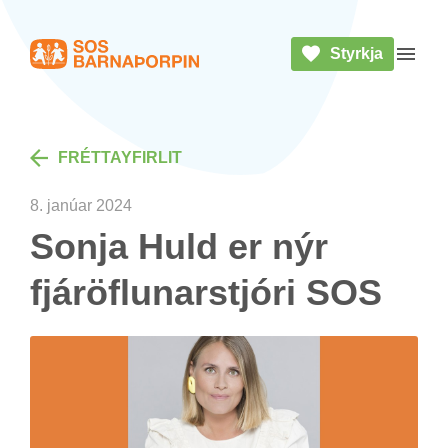
Styrkja
Heim
Opna 
FRÉTTA­YF­IR­LIT
8. janú­ar 2024
Sonja Huld er nýr
fjár­öfl­un­ar­stjóri SOS