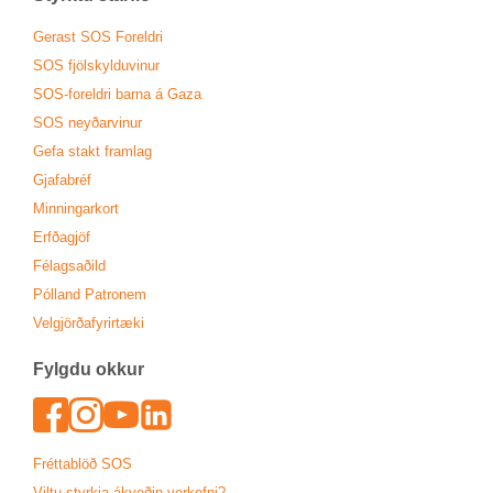
Ger­ast SOS For­eldri
SOS fjöl­skyldu­vin­ur
SOS-for­eldri barna á Gaza
SOS neyð­ar­vin­ur
Gefa stakt fram­lag
Gjafa­bréf
Minn­ing­ar­kort
Erfða­gjöf
Fé­lags­að­ild
Pól­land Patronem
Vel­gjörða­fyr­ir­tæki
Fylgdu okk­ur
Face­book
In­sta­gram
Youtu­be
Lin­ked­In
Frétta­blöð SOS
Viltu styrkja ákveð­in verk­efni?