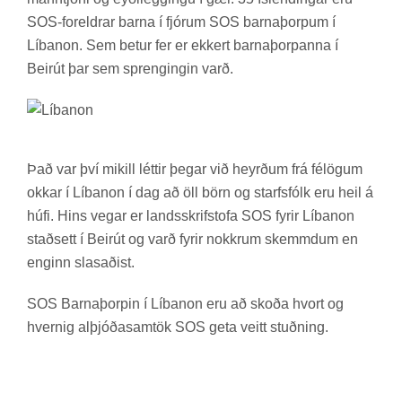
SOS-for­eldr­ar barna í fjór­um SOS barna­þorp­um í
Líb­anon. Sem bet­ur fer er ekk­ert barna­þorp­anna í
Beirút þar sem spreng­ing­in varð.
Það var því mik­ill létt­ir þeg­ar við heyrð­um frá fé­lög­um
okk­ar í Líb­anon í dag að öll börn og starfs­fólk eru heil á
húfi. Hins veg­ar er lands­skrif­stofa SOS fyr­ir Líb­anon
stað­sett í Beirút og varð fyr­ir nokkr­um skemmd­um en
eng­inn slas­að­ist.
SOS Barna­þorp­in í Líb­anon eru að skoða hvort og
hvernig al­þjóða­sam­tök SOS geta veitt stuðn­ing.