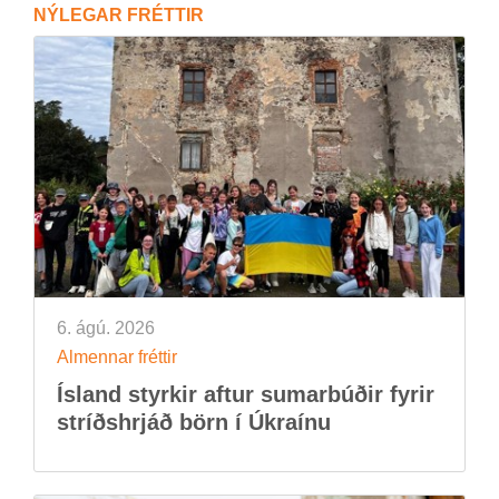
NÝ­LEG­AR FRÉTT­IR
6. ágú. 2026
Al­menn­ar frétt­ir
Ís­land styrk­ir aft­ur sum­ar­búð­ir fyr­ir
stríðs­hrjáð börn í Úkraínu