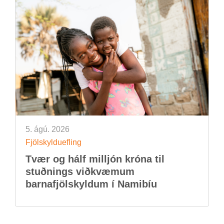
5. ágú. 2026
Fjöl­skyldu­efl­ing
Tvær og hálf millj­ón króna til
stuðn­ings við­kvæm­um
barna­fjöl­skyld­um í Namib­íu