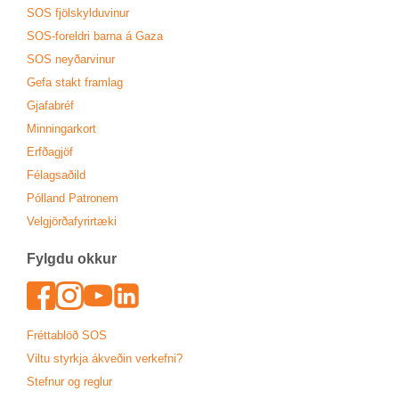
SOS fjöl­skyldu­vin­ur
SOS-for­eldri barna á Gaza
SOS neyð­ar­vin­ur
Gefa stakt fram­lag
Gjafa­bréf
Minn­ing­ar­kort
Erfða­gjöf
Fé­lags­að­ild
Pól­land Patronem
Vel­gjörða­fyr­ir­tæki
Fylgdu okk­ur
Face­book
In­sta­gram
Youtu­be
Lin­ked­In
Frétta­blöð SOS
Viltu styrkja ákveð­in verk­efni?
Stefn­ur og regl­ur