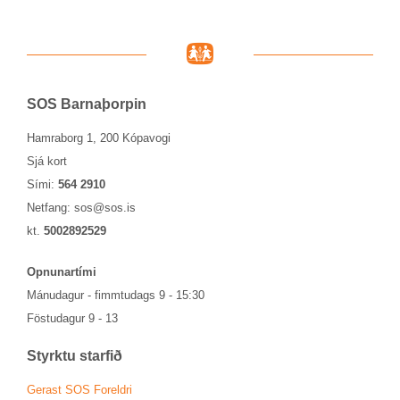
SOS Barna­þorp­in
Hamraborg 1, 200 Kópavogi
Sjá kort
Sími:
564 2910
Netfang:
sos@sos.is
kt.
5002892529
Opn­un­ar­tími
Mánu­dag­ur - fimmtu­dags 9 - 15:30
Föstu­dag­ur 9 - 13
Styrktu starf­ið
Ger­ast SOS For­eldri