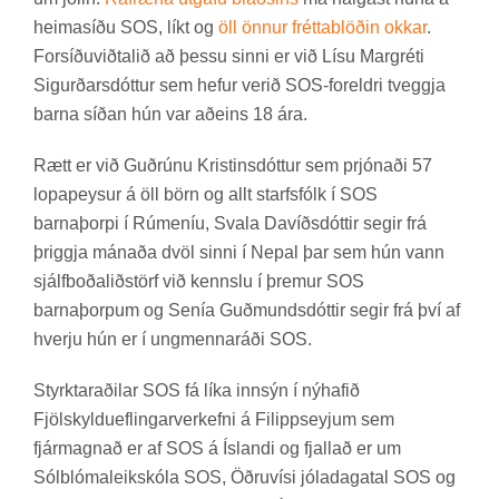
heima­síðu SOS, líkt og
öll önn­ur frétta­blöð­in okk­ar
.
For­síðu­við­tal­ið að þessu sinni er við Lísu Mar­gréti
Sig­urð­ars­dótt­ur sem hef­ur ver­ið SOS-for­eldri tveggja
barna síð­an hún var að­eins 18 ára.
Rætt er við Guð­rúnu Krist­ins­dótt­ur sem prjón­aði 57
lopa­peys­ur á öll börn og allt starfs­fólk í SOS
barna­þorpi í Rúm­en­íu, Svala Dav­íðs­dótt­ir seg­ir frá
þriggja mán­aða dvöl sinni í Nepal þar sem hún vann
sjálf­boða­lið­störf við kennslu í þrem­ur SOS
barna­þorp­um og Sen­ía Guð­munds­dótt­ir seg­ir frá því af
hverju hún er í ung­menna­ráði SOS.
Styrktarað­il­ar SOS fá líka inn­sýn í nýhaf­ið
Fjöl­skyldu­efl­ing­ar­verk­efni á Fil­ipps­eyj­um sem
fjár­magn­að er af SOS á Ís­landi og fjall­að er um
Sól­blóma­leik­skóla SOS, Öðru­vísi jóla­da­ga­tal SOS og