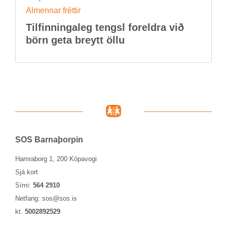
Al­menn­ar frétt­ir
Til­finn­inga­leg tengsl for­eldra við
börn geta breytt öllu
SOS Barna­þorp­in
Hamraborg 1, 200 Kópavogi
Sjá kort
Sími:
564 2910
Netfang:
sos@sos.is
kt.
5002892529