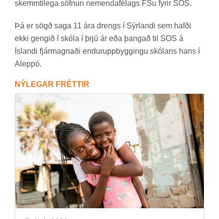
skemmti­lega söfn­un nem­enda­fé­lags FSu fyr­ir SOS.
Þá er sögð saga 11 ára drengs í Sýr­landi sem hafði
ekki geng­ið í skóla í þrjú ár eða þang­að til SOS á
Ís­landi fjár­magn­aði end­urupp­bygg­ingu skól­ans hans í
Al­eppó.
NÝ­LEG­AR FRÉTT­IR