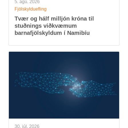
5. ágú. 2026
Fjöl­skyldu­efl­ing
Tvær og hálf millj­ón króna til
stuðn­ings við­kvæm­um
barna­fjöl­skyld­um í Namib­íu
30. júl. 2026