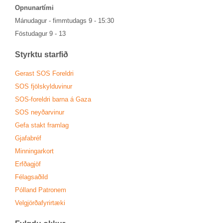
Opn­un­ar­tími
Mánu­dag­ur - fimmtu­dags 9 - 15:30
Föstu­dag­ur 9 - 13
Styrktu starf­ið
Ger­ast SOS For­eldri
SOS fjöl­skyldu­vin­ur
SOS-for­eldri barna á Gaza
SOS neyð­ar­vin­ur
Gefa stakt fram­lag
Gjafa­bréf
Minn­ing­ar­kort
Erfða­gjöf
Fé­lags­að­ild
Pól­land Patronem
Vel­gjörða­fyr­ir­tæki