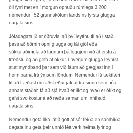
öll fyrri met en í morg­un opn­uðu rúm­lega 3.200
nem­end­ur í 52 grunn­skól­um lands­ins fyrsta glugga
daga­tals­ins.
Jóla­da­ga­tal­ið er öðru­vísi að því leyt­inu til að í stað
þess að börn­in opni glugga og fái gjöf eða
súkkulaði­mola að laun­um þá leggj­um við áherslu á
fræðslu og að gefa af okk­ur. Í hverj­um glugga leyn­ist
stutt mynd­band þar sem við fáum að gægj­ast inn í
heim barna frá ýms­um lönd­um. Nem­end­ur fá tæki­færi
til að fræð­ast um að­stæð­ur jafn­aldra sinna sem búa
ann­ars stað­ar, fá að sjá hvað er líkt og hvað er ólíkt og
gefst svo kost­ur á að ræða sam­an um inni­hald
daga­tals­ins.
Nem­end­ur geta líka lát­ið gott af sér leiða en sam­hliða
daga­tal­inu geta þeir unn­ið létt verk heima fyr­ir og