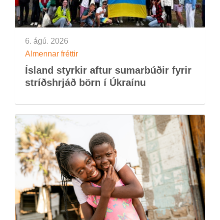
6. ágú. 2026
Al­menn­ar frétt­ir
Ís­land styrk­ir aft­ur sum­ar­búð­ir fyr­ir
stríðs­hrjáð börn í Úkraínu