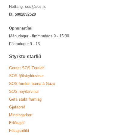
Netfang:
sos@sos.is
kt.
5002892529
Opn­un­ar­tími
Mánu­dag­ur - fimmtu­dags 9 - 15:30
Föstu­dag­ur 9 - 13
Styrktu starf­ið
Ger­ast SOS For­eldri
SOS fjöl­skyldu­vin­ur
SOS-for­eldri barna á Gaza
SOS neyð­ar­vin­ur
Gefa stakt fram­lag
Gjafa­bréf
Minn­ing­ar­kort
Erfða­gjöf
Fé­lags­að­ild