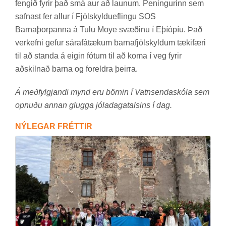
feng­ið fyr­ir það smá aur að laun­um. Pen­ing­ur­inn sem
safn­ast fer all­ur í Fjöl­skyldu­efl­ingu SOS
Barna­þorp­anna á Tulu Moye svæð­inu í Eþí­óp­íu. Það
verk­efni gef­ur sára­fá­tæk­um barna­fjöl­skyld­um tæki­færi
til að standa á eig­in fót­um til að koma í veg fyr­ir
að­skiln­að barna og for­eldra þeirra.
Á meðfylgjandi mynd eru börnin í Vatnsendaskóla sem
opnuðu annan glugga jóladagatalsins í dag.
NÝ­LEG­AR FRÉTT­IR