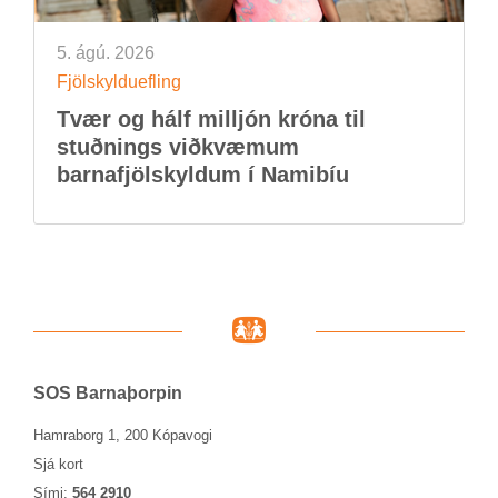
5. ágú. 2026
Fjöl­skyldu­efl­ing
Tvær og hálf millj­ón króna til
stuðn­ings við­kvæm­um
barna­fjöl­skyld­um í Namib­íu
SOS Barna­þorp­in
Hamraborg 1, 200 Kópavogi
Sjá kort
Sími:
564 2910