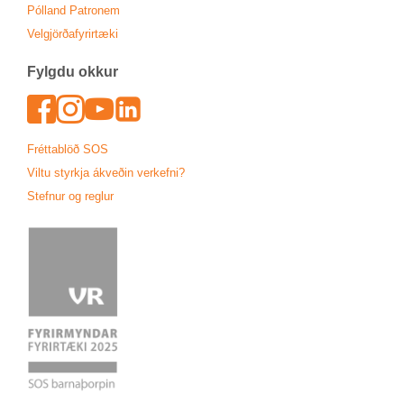
Pól­land Patronem
Vel­gjörða­fyr­ir­tæki
Fylgdu okk­ur
Face­book
In­sta­gram
Youtu­be
Lin­ked­In
Frétta­blöð SOS
Viltu styrkja ákveð­in verk­efni?
Stefn­ur og regl­ur