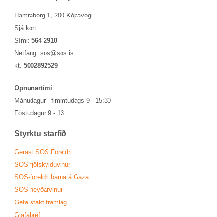
Hamraborg 1, 200 Kópavogi
Sjá kort
Sími:
564 2910
Netfang:
sos@sos.is
kt.
5002892529
Opn­un­ar­tími
Mánu­dag­ur - fimmtu­dags 9 - 15:30
Föstu­dag­ur 9 - 13
Styrktu starf­ið
Ger­ast SOS For­eldri
SOS fjöl­skyldu­vin­ur
SOS-for­eldri barna á Gaza
SOS neyð­ar­vin­ur
Gefa stakt fram­lag
Gjafa­bréf