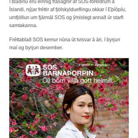
Í blað­inu eru einnig frá­sagn­ir af SOS-for­eldr­um á
Ís­landi, nýj­ar frétt­ir af fjöl­skyldu­efl­ingu okk­ar í Eþí­óp­íu,
um­fjöll­un um fjár­mál SOS og ým­is­legt ann­að úr starfi
sam­tak­anna.
Frétta­blað SOS kem­ur núna út tvisvar á ári, í byrj­un
maí og byrj­un des­em­ber.