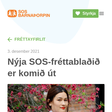
Styrkja
Heim
Opna 
FRÉTTA­YF­IR­LIT
3. des­em­ber 2021
Nýja SOS-frétta­blað­ið
er kom­ið út