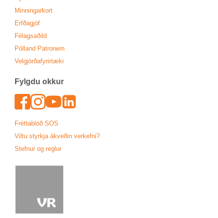
Minn­ing­ar­kort
Erfða­gjöf
Fé­lags­að­ild
Pól­land Patronem
Vel­gjörða­fyr­ir­tæki
Fylgdu okk­ur
Face­book
In­sta­gram
Youtu­be
Lin­ked­In
Frétta­blöð SOS
Viltu styrkja ákveð­in verk­efni?
Stefn­ur og regl­ur