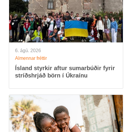
6. ágú. 2026
Al­menn­ar frétt­ir
Ís­land styrk­ir aft­ur sum­ar­búð­ir fyr­ir
stríðs­hrjáð börn í Úkraínu