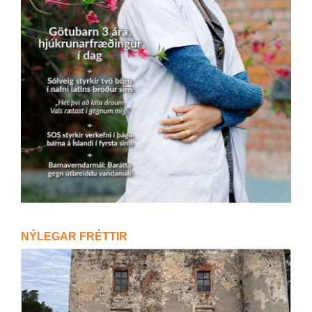
NÝ­LEG­AR FRÉTT­IR