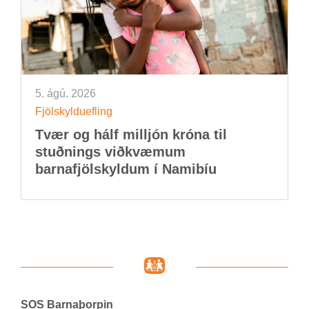
5. ágú. 2026
Fjöl­skyldu­efl­ing
Tvær og hálf millj­ón króna til
stuðn­ings við­kvæm­um
barna­fjöl­skyld­um í Namib­íu
SOS Barna­þorp­in