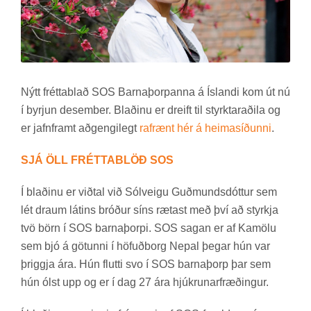
Nýtt frétta­blað SOS Barna­þorp­anna á Ís­landi kom út nú
í byrj­un des­em­ber. Blað­inu er dreift til styrktarað­ila og
er jafn­framt að­gengi­legt
ra­f­rænt hér á heima­síð­unni
.
SJÁ ÖLL FRÉTTABLÖÐ SOS
Í blað­inu er við­tal við Sól­veigu Guð­munds­dótt­ur sem
lét draum lát­ins bróð­ur síns ræt­ast með því að styrkja
tvö börn í SOS barna­þorpi. SOS sag­an er af Kamölu
sem bjó á göt­unni í höf­uð­borg Nepal þeg­ar hún var
þriggja ára. Hún flutti svo í SOS barna­þorp þar sem
hún ólst upp og er í dag 27 ára hjúkr­un­ar­fræð­ing­ur.