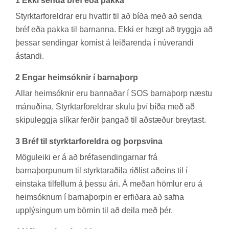
1 Ekki senda bréf eða pakka
Styrktar­for­eldr­ar eru hvatt­ir til að bíða með að senda
bréf eða pakka til barn­anna. Ekki er hægt að tryggja að
þess­ar send­ing­ar kom­ist á leið­ar­enda í nú­ver­andi
ástandi.
2 Eng­ar heim­sókn­ir í barna­þorp
All­ar heim­sókn­ir eru bann­að­ar í SOS barna­þorp næstu
mán­uð­ina. Styrktar­for­eldr­ar skulu því bíða með að
skipu­leggja slík­ar ferð­ir þang­að til að­stæð­ur breyt­ast.
3 Bréf til styrktar­for­eldra og þorps­vina
Mögu­leiki er á að bréfa­send­ing­arn­ar frá
barna­þorp­un­um til styrktarað­ila riðlist að­eins til í
ein­staka til­fell­um á þessu ári. Á með­an höml­ur eru á
heim­sókn­um í barna­þorp­in er erf­ið­ara að safna
upp­lýs­ing­um um börn­in til að deila með þér.