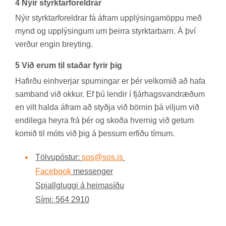
4 Nýir styrktar­for­eldr­ar
Nýir styrktar­for­eldr­ar fá áfram upp­lýs­inga­möppu með
mynd og upp­lýs­ing­um um þeirra styrkt­ar­barn. Á því
verð­ur eng­in breyt­ing.
5 Við erum til stað­ar fyr­ir þig
Haf­irðu ein­hverj­ar spurn­ing­ar er þér vel­kom­ið að hafa
sam­band við okk­ur. Ef þú lend­ir í fjár­hags­vand­ræð­um
en vilt halda áfram að styðja við börn­in þá vilj­um við
endi­lega heyra frá þér og skoða hvernig við get­um
kom­ið til móts við þig á þess­um erf­iðu tím­um.
Tölvu­póst­ur:
sos@sos.is
Face­book
messenger
Spjall­gluggi á heima­síðu
Sími: 564 2910