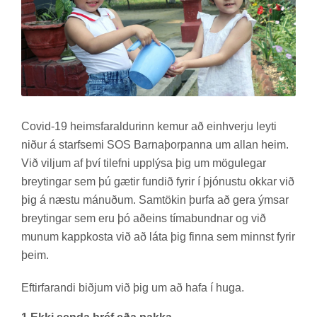
Covid-19 heims­far­ald­ur­inn kem­ur að ein­hverju leyti
nið­ur á starf­semi SOS Barna­þorp­anna um all­an heim.
Við vilj­um af því til­efni upp­lýsa þig um mögu­leg­ar
breyt­ing­ar sem þú gæt­ir fund­ið fyr­ir í þjón­ustu okk­ar við
þig á næstu mán­uð­um. Sam­tök­in þurfa að gera ýms­ar
breyt­ing­ar sem eru þó að­eins tíma­bundn­ar og við
mun­um kapp­kosta við að láta þig finna sem minnst fyr­ir
þeim.
Eft­ir­far­andi biðj­um við þig um að hafa í huga.