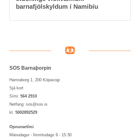
barna­fjöl­skyld­um í Namib­íu
SOS Barna­þorp­in
Hamraborg 1, 200 Kópavogi
Sjá kort
Sími:
564 2910
Netfang:
sos@sos.is
kt.
5002892529
Opn­un­ar­tími
Mánu­dag­ur - fimmtu­dags 9 - 15:30