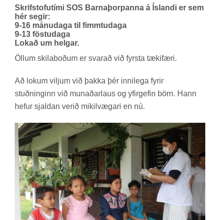
Skrifstofutími SOS Barnaþorpanna á Íslandi er sem
hér segir:
9-16 mánudaga til fimmtudaga
9-13 föstudaga
Lokað um helgar.
Öll­um skila­boð­um er svar­að við fyrsta tæki­færi.
Að lok­um vilj­um við þakka þér inni­lega fyr­ir
stuðn­ing­inn við mun­að­ar­laus og yf­ir­gef­in börn. Hann
hef­ur sjald­an ver­ið mik­il­væg­ari en nú.