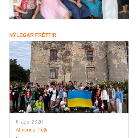
NÝ­LEG­AR FRÉTT­IR
6. ágú. 2026
Al­menn­ar frétt­ir