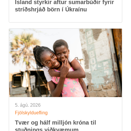
Ís­land styrk­ir aft­ur sum­ar­búð­ir fyr­ir
stríðs­hrjáð börn í Úkraínu
5. ágú. 2026
Fjöl­skyldu­efl­ing
Tvær og hálf millj­ón króna til
stuðn­ings við­kvæm­um