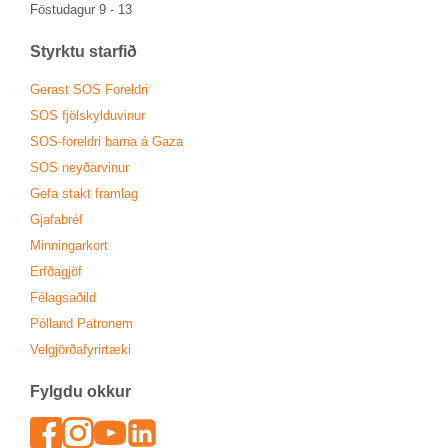
Föstu­dag­ur 9 - 13
Styrktu starf­ið
Ger­ast SOS For­eldri
SOS fjöl­skyldu­vin­ur
SOS-for­eldri barna á Gaza
SOS neyð­ar­vin­ur
Gefa stakt fram­lag
Gjafa­bréf
Minn­ing­ar­kort
Erfða­gjöf
Fé­lags­að­ild
Pól­land Patronem
Vel­gjörða­fyr­ir­tæki
Fylgdu okk­ur
Face­book
In­sta­gram
Youtu­be
Lin­ked­In