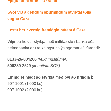
Fjög­ur ár af stríði í Úkraínu
Svör við al­geng­um spurn­ing­um styrktarað­ila
vegna Gaza
Lestu hér hvernig fram­lög­in nýt­ast á Gaza
Vilj­ir þú held­ur styrkja með milli­færslu í banka eða
heima­banka eru reikn­ings­upp­lýs­ing­arn­ar eft­ir­far­andi:
0133-26-004266
(reikningsnúmer)
500289-2529
(kennitala SOS)
Einnig er hægt að styrkja með því að hringja í:
907 1001 (1.000 kr.)
907 1002 (2.000 kr.)