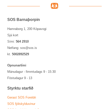
SOS Barna­þorp­in
Hamraborg 1, 200 Kópavogi
Sjá kort
Sími:
564 2910
Netfang:
sos@sos.is
kt.
5002892529
Opn­un­ar­tími
Mánu­dag­ur - fimmtu­dags 9 - 15:30
Föstu­dag­ur 9 - 13
Styrktu starf­ið
Ger­ast SOS For­eldri
SOS fjöl­skyldu­vin­ur