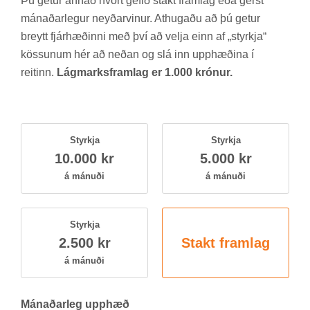
Þú get­ur ann­að hvort gef­ið stakt fram­lag eða gerst
mán­að­ar­leg­ur neyð­ar­vin­ur. At­hug­aðu að þú get­ur
breytt fjár­hæð­inni með því að velja einn af „styrkja“
köss­un­um hér að neð­an og slá inn upp­hæð­ina í
reit­inn.
Lágmarksframlag er 1.000 krónur.
Styrkja
Styrkja
10.000 kr
5.000 kr
á mán­uði
á mán­uði
Styrkja
2.500 kr
Stakt fram­lag
á mán­uði
Mán­að­ar­leg upp­hæð