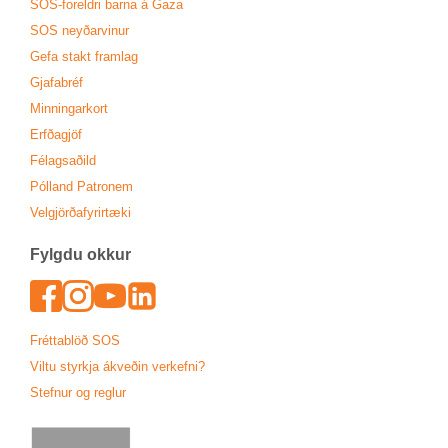
SOS-for­eldri barna á Gaza
SOS neyð­ar­vin­ur
Gefa stakt fram­lag
Gjafa­bréf
Minn­ing­ar­kort
Erfða­gjöf
Fé­lags­að­ild
Pól­land Patronem
Vel­gjörða­fyr­ir­tæki
Fylgdu okk­ur
Face­book
In­sta­gram
Youtu­be
Lin­ked­In
Frétta­blöð SOS
Viltu styrkja ákveð­in verk­efni?
Stefn­ur og regl­ur