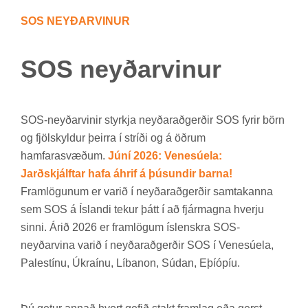
SOS NEYÐ­AR­VIN­UR
SOS neyð­ar­vin­ur
SOS-neyð­ar­vin­ir styrkja neyð­ar­að­gerð­ir SOS fyr­ir börn
og fjöl­skyld­ur þeirra í stríði og á öðr­um
ham­fara­svæð­um.
Júní 2026: Venesúela:
Jarðskjálftar hafa áhrif á þúsundir barna!
Fram­lög­un­um er var­ið í neyð­ar­að­gerð­ir sam­tak­anna
sem SOS á Ís­landi tek­ur þátt í að fjár­magna hverju
sinni. Árið 2026 er fram­lög­um ís­lenskra SOS-
neyð­ar­vina var­ið í neyð­ar­að­gerð­ir SOS í Venesúela,
Palestínu, Úkraínu, Líb­anon, Súd­an, Eþí­óp­íu.