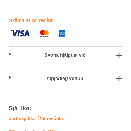
Skil­mál­ar og regl­ur
Svona hjálp­um við
Al­þjóð­leg vott­un
Sjá líka:
Jarðskjálftar í Venesúela