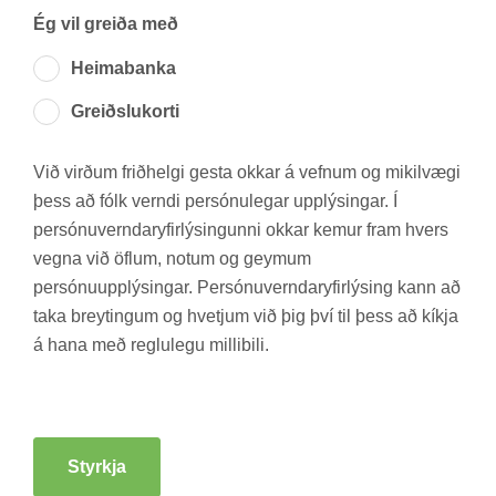
Ég vil greiða með
Heima­banka
Greiðslu­korti
Við virð­um frið­helgi gesta okk­ar á vefn­um og mik­il­vægi
þess að fólk verndi per­sónu­leg­ar upp­lýs­ing­ar. Í
per­sónu­vernd­ar­yf­ir­lýs­ing­unni okk­ar kem­ur fram hvers
vegna við öfl­um, not­um og geym­um
per­sónu­upp­lýs­ing­ar. Per­sónu­vernd­ar­yf­ir­lýs­ing kann að
taka breyt­ing­um og hvetj­um við þig því til þess að kíkja
á hana með reglu­legu milli­bili.
Styrkja