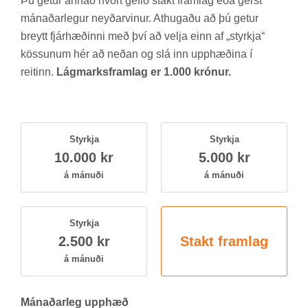
Þú get­ur ann­að hvort gef­ið stakt fram­lag eða gerst
mán­að­ar­leg­ur neyð­ar­vin­ur. At­hug­aðu að þú get­ur
breytt fjár­hæð­inni með því að velja einn af „styrkja“
köss­un­um hér að neð­an og slá inn upp­hæð­ina í
reit­inn.
Lágmarksframlag er 1.000 krónur.
Styrkja
Styrkja
10.000 kr
5.000 kr
á mán­uði
á mán­uði
Styrkja
2.500 kr
Stakt fram­lag
á mán­uði
Mán­að­ar­leg upp­hæð