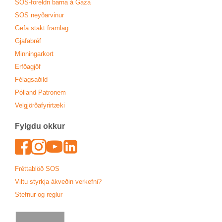
SOS-for­eldri barna á Gaza
SOS neyð­ar­vin­ur
Gefa stakt fram­lag
Gjafa­bréf
Minn­ing­ar­kort
Erfða­gjöf
Fé­lags­að­ild
Pól­land Patronem
Vel­gjörða­fyr­ir­tæki
Fylgdu okk­ur
Face­book
In­sta­gram
Youtu­be
Lin­ked­In
Frétta­blöð SOS
Viltu styrkja ákveð­in verk­efni?
Stefn­ur og regl­ur