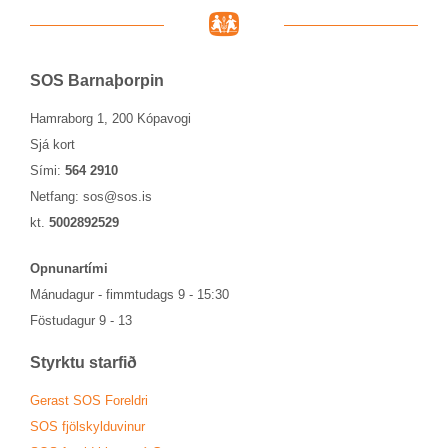
SOS Barna­þorp­in
Hamraborg 1, 200 Kópavogi
Sjá kort
Sími:
564 2910
Netfang:
sos@sos.is
kt.
5002892529
Opn­un­ar­tími
Mánu­dag­ur - fimmtu­dags 9 - 15:30
Föstu­dag­ur 9 - 13
Styrktu starf­ið
Ger­ast SOS For­eldri
SOS fjöl­skyldu­vin­ur