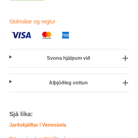
Skil­mál­ar og regl­ur
Svona hjálp­um við
Al­þjóð­leg vott­un
Sjá líka:
Jarðskjálftar í Venesúela