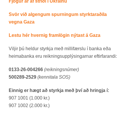
Fjög­ur ár af stríði í Úkraínu
Svör við al­geng­um spurn­ing­um styrktarað­ila
vegna Gaza
Lestu hér hvernig fram­lög­in nýt­ast á Gaza
Vilj­ir þú held­ur styrkja með milli­færslu í banka eða
heima­banka eru reikn­ings­upp­lýs­ing­arn­ar eft­ir­far­andi:
0133-26-004266
(reikningsnúmer)
500289-2529
(kennitala SOS)
Einnig er hægt að styrkja með því að hringja í:
907 1001 (1.000 kr.)
907 1002 (2.000 kr.)