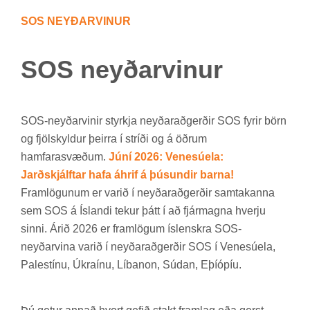
SOS NEYÐ­AR­VIN­UR
SOS neyð­ar­vin­ur
SOS-neyð­ar­vin­ir styrkja neyð­ar­að­gerð­ir SOS fyr­ir börn
og fjöl­skyld­ur þeirra í stríði og á öðr­um
ham­fara­svæð­um.
Júní 2026: Venesúela:
Jarðskjálftar hafa áhrif á þúsundir barna!
Fram­lög­un­um er var­ið í neyð­ar­að­gerð­ir sam­tak­anna
sem SOS á Ís­landi tek­ur þátt í að fjár­magna hverju
sinni. Árið 2026 er fram­lög­um ís­lenskra SOS-
neyð­ar­vina var­ið í neyð­ar­að­gerð­ir SOS í Venesúela,
Palestínu, Úkraínu, Líb­anon, Súd­an, Eþí­óp­íu.