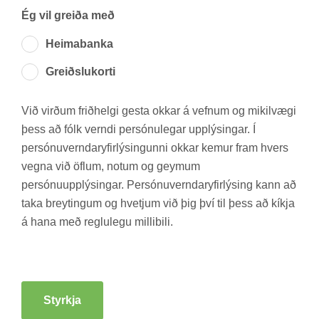
Ég vil greiða með
Heima­banka
Greiðslu­korti
Við virð­um frið­helgi gesta okk­ar á vefn­um og mik­il­vægi
þess að fólk verndi per­sónu­leg­ar upp­lýs­ing­ar. Í
per­sónu­vernd­ar­yf­ir­lýs­ing­unni okk­ar kem­ur fram hvers
vegna við öfl­um, not­um og geym­um
per­sónu­upp­lýs­ing­ar. Per­sónu­vernd­ar­yf­ir­lýs­ing kann að
taka breyt­ing­um og hvetj­um við þig því til þess að kíkja
á hana með reglu­legu milli­bili.
Styrkja