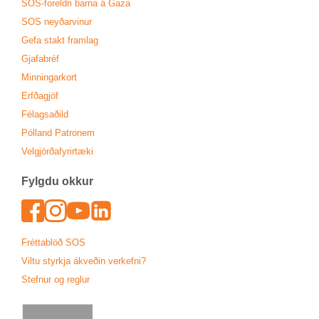
SOS-for­eldri barna á Gaza
SOS neyð­ar­vin­ur
Gefa stakt fram­lag
Gjafa­bréf
Minn­ing­ar­kort
Erfða­gjöf
Fé­lags­að­ild
Pól­land Patronem
Vel­gjörða­fyr­ir­tæki
Fylgdu okk­ur
Face­book
In­sta­gram
Youtu­be
Lin­ked­In
Frétta­blöð SOS
Viltu styrkja ákveð­in verk­efni?
Stefn­ur og regl­ur