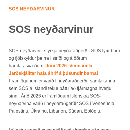
SOS NEYÐ­AR­VIN­UR
SOS neyð­ar­vin­ur
SOS-neyð­ar­vin­ir styrkja neyð­ar­að­gerð­ir SOS fyr­ir börn
og fjöl­skyld­ur þeirra í stríði og á öðr­um
ham­fara­svæð­um.
Júní 2026: Venesúela:
Jarðskjálftar hafa áhrif á þúsundir barna!
Fram­lög­un­um er var­ið í neyð­ar­að­gerð­ir sam­tak­anna
sem SOS á Ís­landi tek­ur þátt í að fjár­magna hverju
sinni. Árið 2026 er fram­lög­um ís­lenskra SOS-
neyð­ar­vina var­ið í neyð­ar­að­gerð­ir SOS í Venesúela,
Palestínu, Úkraínu, Líb­anon, Súd­an, Eþí­óp­íu.