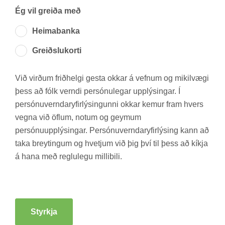
Ég vil greiða með
Heima­banka
Greiðslu­korti
Við virð­um frið­helgi gesta okk­ar á vefn­um og mik­il­vægi
þess að fólk verndi per­sónu­leg­ar upp­lýs­ing­ar. Í
per­sónu­vernd­ar­yf­ir­lýs­ing­unni okk­ar kem­ur fram hvers
vegna við öfl­um, not­um og geym­um
per­sónu­upp­lýs­ing­ar. Per­sónu­vernd­ar­yf­ir­lýs­ing kann að
taka breyt­ing­um og hvetj­um við þig því til þess að kíkja
á hana með reglu­legu milli­bili.
Styrkja