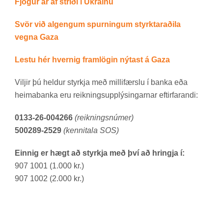
Fjög­ur ár af stríði í Úkraínu
Svör við al­geng­um spurn­ing­um styrktarað­ila
vegna Gaza
Lestu hér hvernig fram­lög­in nýt­ast á Gaza
Vilj­ir þú held­ur styrkja með milli­færslu í banka eða
heima­banka eru reikn­ings­upp­lýs­ing­arn­ar eft­ir­far­andi:
0133-26-004266
(reikningsnúmer)
500289-2529
(kennitala SOS)
Einnig er hægt að styrkja með því að hringja í:
907 1001 (1.000 kr.)
907 1002 (2.000 kr.)