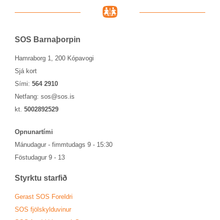
SOS Barna­þorp­in
Hamraborg 1, 200 Kópavogi
Sjá kort
Sími:
564 2910
Netfang:
sos@sos.is
kt.
5002892529
Opn­un­ar­tími
Mánu­dag­ur - fimmtu­dags 9 - 15:30
Föstu­dag­ur 9 - 13
Styrktu starf­ið
Ger­ast SOS For­eldri
SOS fjöl­skyldu­vin­ur