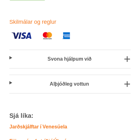
Skil­mál­ar og regl­ur
Svona hjálp­um við
Al­þjóð­leg vott­un
Sjá líka:
Jarðskjálftar í Venesúela