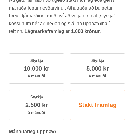
Þú get­ur ann­að hvort gef­ið stakt fram­lag eða gerst
mán­að­ar­leg­ur neyð­ar­vin­ur. At­hug­aðu að þú get­ur
breytt fjár­hæð­inni með því að velja einn af „styrkja“
köss­un­um hér að neð­an og slá inn upp­hæð­ina í
reit­inn.
Lágmarksframlag er 1.000 krónur.
Styrkja
Styrkja
10.000 kr
5.000 kr
á mán­uði
á mán­uði
Styrkja
2.500 kr
Stakt fram­lag
á mán­uði
Mán­að­ar­leg upp­hæð