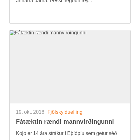
annarra barna. Þessi hegð­un rey...
19. okt. 2018
Fjöl­skyldu­efl­ing
Fá­tækt­in rændi mann­virð­ing­unni
Kojo er 14 ára strák­ur í Eþí­óp­íu sem get­ur séð