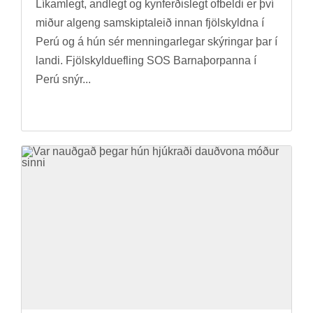
Lík­am­legt, and­legt og kyn­ferð­is­legt of­beldi er því
mið­ur al­geng sam­skipta­leið inn­an fjöl­skyldna í
Perú og á hún sér menn­ing­ar­leg­ar skýr­ing­ar þar í
landi. Fjöl­skyldu­efl­ing SOS Barna­þorp­anna í
Perú snýr...