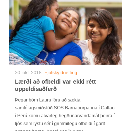
30. okt. 2018
Fjöl­skyldu­efl­ing
Lærði að of­beldi var ekki rétt
upp­eldisað­ferð
Þeg­ar börn Lauru fóru að sækja
sam­fé­lags­mið­stöð SOS Barna­þorp­anna í Callao
í Perú komu al­var­leg hegð­un­ar­vanda­mál þeirra í
ljós sem lýstu sér í grimmi­legu of­beldi í garð