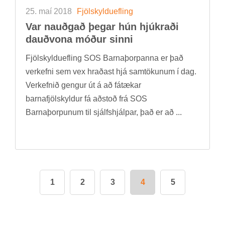
25. maí 2018
Fjöl­skyldu­efl­ing
Var nauðg­að þeg­ar hún hjúkr­aði
dauð­vona móð­ur sinni
Fjöl­skyldu­efl­ing SOS Barna­þorp­anna er það
verk­efni sem vex hrað­ast hjá sam­tök­un­um í dag.
Verk­efn­ið geng­ur út á að fá­tæk­ar
barna­fjöl­skyld­ur fá að­stoð frá SOS
Barna­þorp­un­um til sjálfs­hjálp­ar, það er að ...
1
2
3
4
5