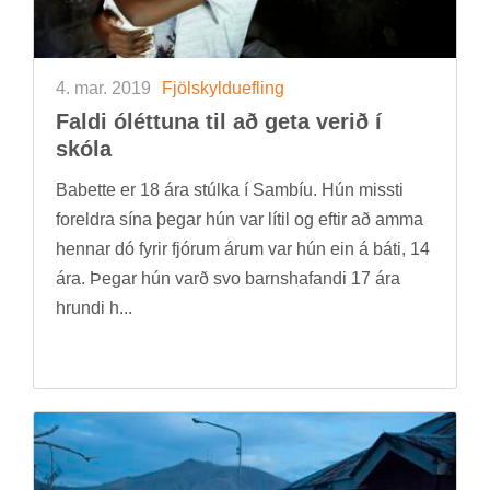
4. mar. 2019
Fjöl­skyldu­efl­ing
Faldi ólétt­una til að geta ver­ið í
skóla
Babette er 18 ára stúlka í Sam­b­íu. Hún missti
for­eldra sína þeg­ar hún var lít­il og eft­ir að amma
henn­ar dó fyr­ir fjór­um árum var hún ein á báti, 14
ára. Þeg­ar hún varð svo barns­haf­andi 17 ára
hrundi h...