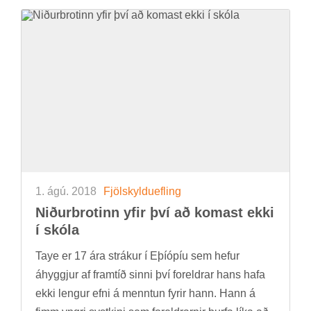
1. ágú. 2018
Fjöl­skyldu­efl­ing
Nið­ur­brot­inn yfir því að kom­ast ekki
í skóla
Taye er 17 ára strák­ur í Eþí­óp­íu sem hef­ur
áhyggj­ur af fram­tíð sinni því for­eldr­ar hans hafa
ekki leng­ur efni á mennt­un fyr­ir hann. Hann á