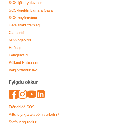
SOS fjöl­skyldu­vin­ur
SOS-for­eldri barna á Gaza
SOS neyð­ar­vin­ur
Gefa stakt fram­lag
Gjafa­bréf
Minn­ing­ar­kort
Erfða­gjöf
Fé­lags­að­ild
Pól­land Patronem
Vel­gjörða­fyr­ir­tæki
Fylgdu okk­ur
Face­book
In­sta­gram
Youtu­be
Lin­ked­In
Frétta­blöð SOS
Viltu styrkja ákveð­in verk­efni?
Stefn­ur og regl­ur