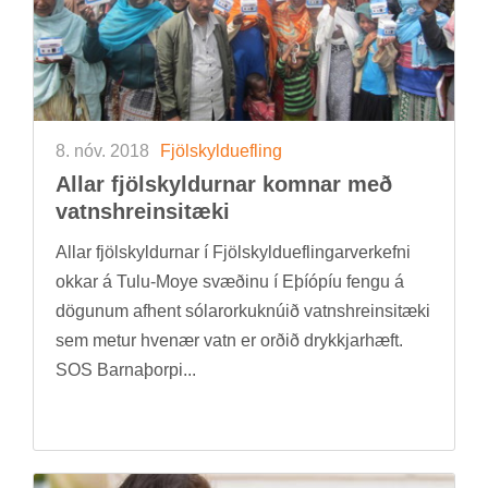
8. nóv. 2018
Fjöl­skyldu­efl­ing
All­ar fjöl­skyld­urn­ar komn­ar með
vatns­hreinsi­tæki
All­ar fjöl­skyld­urn­ar í Fjöl­skyldu­efl­ing­ar­verk­efni
okk­ar á Tulu-Moye svæð­inu í Eþí­óp­íu fengu á
dög­un­um af­hent sól­ar­orku­knú­ið vatns­hreinsi­tæki
sem met­ur hvenær vatn er orð­ið drykkjar­hæft.
SOS Barna­þorpi...