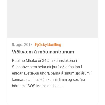
9. ágú. 2018
Fjöl­skyldu­efl­ing
Við­kvæm á mót­un­ar­ár­un­um
Paul­ine Mhako er 34 ára kennslu­kona í
Simba­bve sem hef­ur oft þurft að grípa inn í
erf­ið­ar að­stæð­ur ungra barna á sín­um sjö árum í
kenn­ara­starf­inu. Hún kenn­ir fimm og sex ára
börn­um í SOS Maize­lands le...