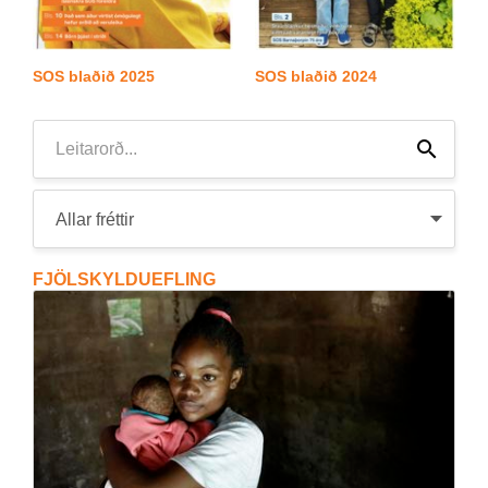
SOS blað­ið 2025
SOS blað­ið 2024
Leita
Leita
FJÖLSKYLDUEFLING