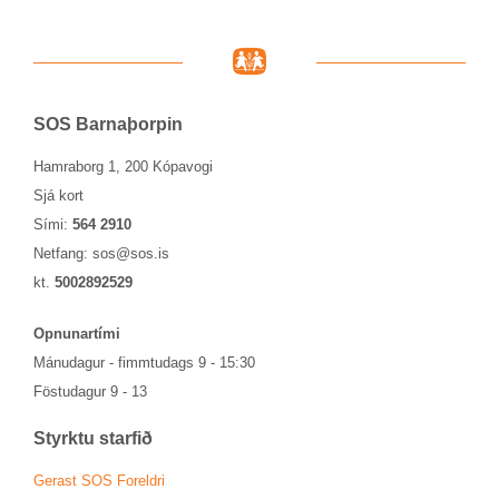
SOS Barna­þorp­in
Hamraborg 1, 200 Kópavogi
Sjá kort
Sími:
564 2910
Netfang:
sos@sos.is
kt.
5002892529
Opn­un­ar­tími
Mánu­dag­ur - fimmtu­dags 9 - 15:30
Föstu­dag­ur 9 - 13
Styrktu starf­ið
Ger­ast SOS For­eldri