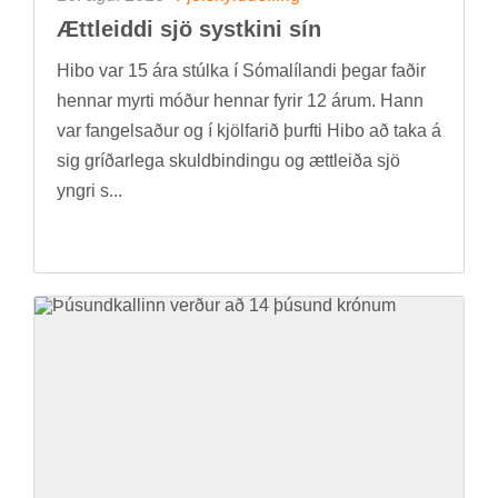
Ætt­leiddi sjö systkini sín
Hibo var 15 ára stúlka í Sómalílandi þeg­ar fað­ir
henn­ar myrti móð­ur henn­ar fyr­ir 12 árum. Hann
var fang­els­að­ur og í kjöl­far­ið þurfti Hibo að taka á
sig gríð­ar­lega skuld­bind­ingu og ætt­leiða sjö
yngri s...