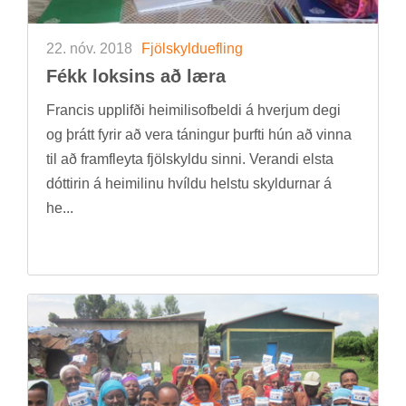
22. nóv. 2018
Fjöl­skyldu­efl­ing
Fékk loks­ins að læra
Franc­is upp­lifði heim­il­isof­beldi á hverj­um degi
og þrátt fyr­ir að vera tán­ing­ur þurfti hún að vinna
til að fram­fleyta fjöl­skyldu sinni. Ver­andi elsta
dótt­ir­in á heim­il­inu hvíldu helstu skyld­urn­ar á
he...