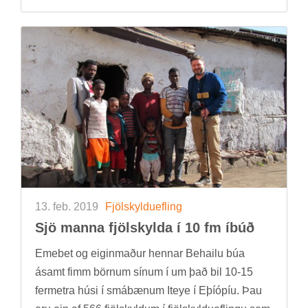
13. feb. 2019
Fjöl­skyldu­efl­ing
Sjö manna fjöl­skylda í 10 fm íbúð
Eme­bet og eig­in­mað­ur henn­ar Behailu búa
ásamt fimm börn­um sín­um í um það bil 10-15
fer­metra húsi í smá­bæn­um Iteye í Eþí­óp­íu. Þau