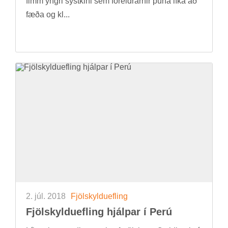
fimm yngri systkini sem for­eldr­arn­ir þurfa líka að
fæða og kl...
2. júl. 2018
Fjöl­skyldu­efl­ing
Fjöl­skyldu­efl­ing hjálp­ar í Perú