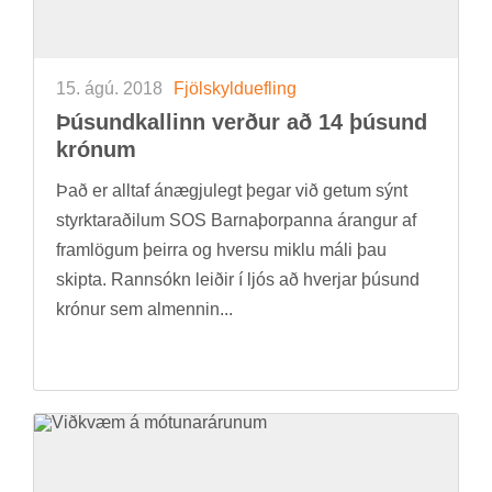
15. ágú. 2018
Fjöl­skyldu­efl­ing
Þús­und­kall­inn verð­ur að 14 þús­und
krón­um
Það er alltaf ánægju­legt þeg­ar við get­um sýnt
styrktarað­il­um SOS Barna­þorp­anna ár­ang­ur af
fram­lög­um þeirra og hversu miklu máli þau
skipta. Rann­sókn leið­ir í ljós að hverj­ar þús­und
krón­ur sem al­menn­in...