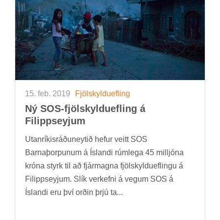
15. feb. 2019
Fjöl­skyldu­efl­ing
Ný SOS-fjöl­skyldu­efl­ing á
Fil­ipps­eyj­um
Ut­an­rík­is­ráðu­neyt­ið hef­ur veitt SOS
Barna­þorp­un­um á Ís­landi rúm­lega 45 millj­óna
króna styrk til að fjár­magna fjöl­skyldu­efl­ingu á
Fil­ipps­eyj­um. Slík verk­efni á veg­um SOS á
Ís­landi eru því orð­in þrjú ta...