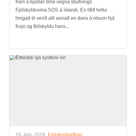
fram á bjart­ari tíma vegna stuðn­ings
Fjöl­skyldu­vina SOS á ís­landi. En líf­ið hef­ur
hing­að til ver­ið allt ann­að en dans á rós­um hjá
Kojo og fjöl­skyldu hans...
16. ágú. 2018
Fjöl­skyldu­efl­ing