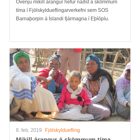
Óvenju mik­ill ár­ang­ur hef­ur náðst á skömm­um
tíma í Fjöl­skyldu­efl­ing­ar­verk­efni sem SOS
Barna­þorp­in á Ís­landi fjár­magna í Eþí­óp­íu.
8. feb. 2019
Fjöl­skyldu­efl­ing
Mik­ill ár­ang­ur á skömm­um tíma