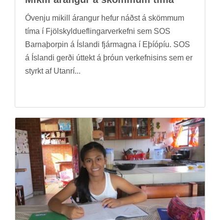
Óvenju mik­ill ár­ang­ur hef­ur náðst á skömm­um
tíma í Fjöl­skyldu­efl­ing­ar­verk­efni sem SOS
Barna­þorp­in á Ís­landi fjár­magna í Eþí­óp­íu. SOS
á Ís­landi gerði út­tekt á þró­un verk­efn­is­ins sem er
styrkt af Ut­anrí...