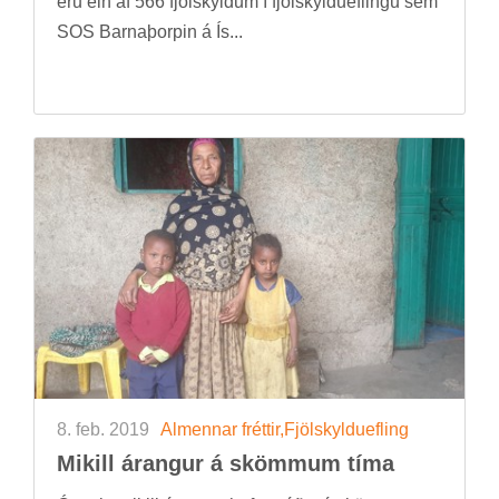
eru ein af 566 fjöl­skyld­um í fjöl­skyldu­efl­ingu sem
SOS Barna­þorp­in á Ís...
8. feb. 2019
Al­menn­ar frétt­ir,Fjöl­skyldu­efl­ing
Mik­ill ár­ang­ur á skömm­um tíma