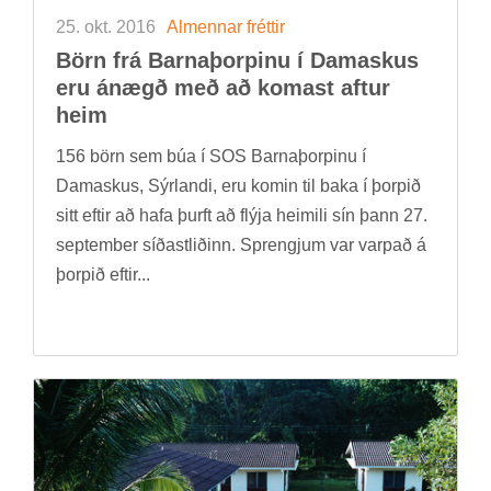
25. okt. 2016
Al­menn­ar frétt­ir
Börn frá Barna­þorp­inu í Dam­askus
eru ánægð með að kom­ast aft­ur
heim
156 börn sem búa í SOS Barna­þorp­inu í
Dam­askus, Sýr­landi, eru kom­in til baka í þorp­ið
sitt eft­ir að hafa þurft að flýja heim­ili sín þann 27.
sept­em­ber síð­ast­lið­inn. Sprengj­um var varp­að á
þorp­ið eft­ir...