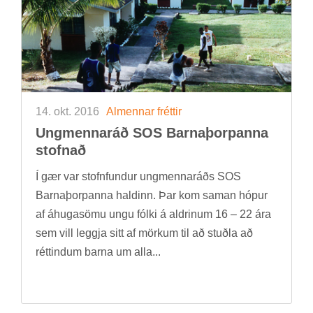
14. okt. 2016
Al­menn­ar frétt­ir
Ung­menna­ráð SOS Barna­þorp­anna
stofn­að
Í gær var stofn­fund­ur ung­menna­ráðs SOS
Barna­þorp­anna hald­inn. Þar kom sam­an hóp­ur
af áhuga­sömu ungu fólki á aldr­in­um 16 – 22 ára
sem vill leggja sitt af mörk­um til að stuðla að
rétt­ind­um barna um alla...