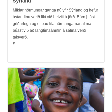
Sýr­land
Mikl­ar hörm­ung­ar ganga nú yfir Sýr­land og hef­ur
ástand­inu ver­ið líkt við hel­víti á jörð. Börn þjást
gríð­ar­lega og ef þau lifa hörm­ung­arn­ar af má
bú­ast við að lang­tíma­áhrif­in á sál­ina verði
tals­verð.
S...