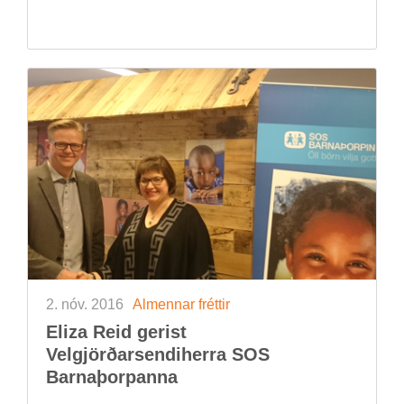
2. nóv. 2016
Al­menn­ar frétt­ir
El­iza Reid ger­ist
Vel­gjörð­ar­sendi­herra SOS
Barna­þorp­anna