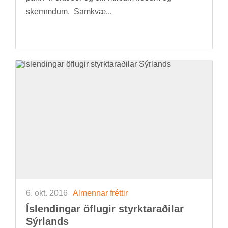
skemmd­um. Sam­kvæ...
6. okt. 2016
Al­menn­ar frétt­ir
Ís­lend­ing­ar öfl­ug­ir styrktarað­il­ar
Sýr­lands