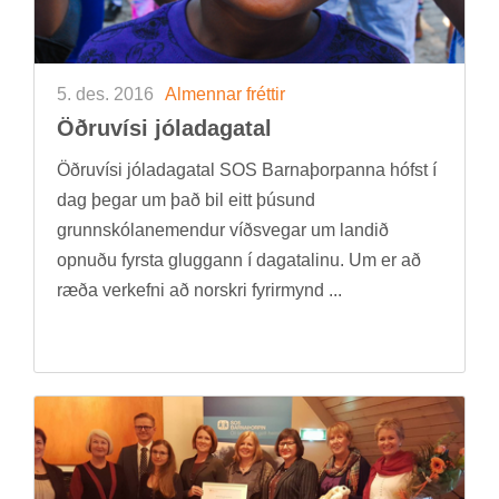
5. des. 2016
Al­menn­ar frétt­ir
Öðru­vísi jóla­da­ga­tal
Öðru­vísi jóla­da­ga­tal SOS Barna­þorp­anna hófst í
dag þeg­ar um það bil eitt þús­und
grunn­skóla­nem­end­ur víðs­veg­ar um land­ið
opn­uðu fyrsta glugg­ann í daga­tal­inu. Um er að
ræða verk­efni að norskri fyr­ir­mynd ...