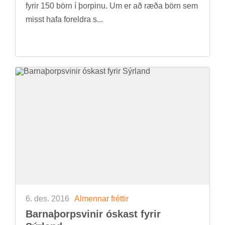
fyr­ir 150 börn í þorp­inu. Um er að ræða börn sem
misst hafa for­eldra s...
6. des. 2016
Al­menn­ar frétt­ir
Barna­þorps­vin­ir óskast fyr­ir