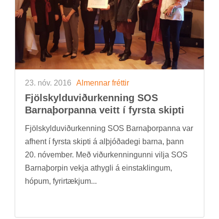
23. nóv. 2016
Al­menn­ar frétt­ir
Fjöl­skyldu­við­ur­kenn­ing SOS
Barna­þorp­anna veitt í fyrsta skipti
Fjöl­skyldu­við­ur­kenn­ing SOS Barna­þorp­anna var
af­hent í fyrsta skipti á al­þjóða­degi barna, þann
20. nóv­em­ber. Með við­ur­kenn­ing­unni vilja SOS
Barna­þorp­in vekja at­hygli á ein­stak­ling­um,
hóp­um, fyr­ir­tækj­um...