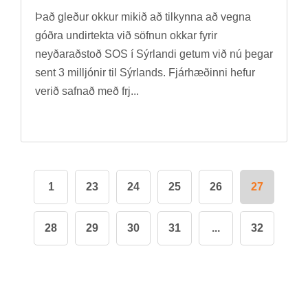
Það gleð­ur okk­ur mik­ið að til­kynna að vegna
góðra und­ir­tekta við söfn­un okk­ar fyr­ir
neyð­ar­að­stoð SOS í Sýr­landi get­um við nú þeg­ar
sent 3 millj­ón­ir til Sýr­lands. Fjár­hæð­inni hef­ur
ver­ið safn­að með frj...
1
23
24
25
26
27
28
29
30
31
...
32