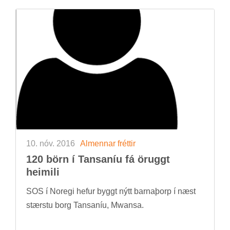
10. nóv. 2016
Al­menn­ar frétt­ir
120 börn í Tans­an­íu fá ör­uggt
heim­ili
SOS í Nor­egi hef­ur byggt nýtt barna­þorp í næst
stærstu borg Tans­an­íu, Mw­ansa.