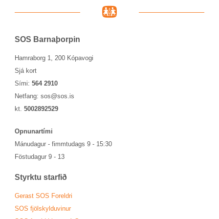
SOS Barna­þorp­in
Hamraborg 1, 200 Kópavogi
Sjá kort
Sími:
564 2910
Netfang:
sos@sos.is
kt.
5002892529
Opn­un­ar­tími
Mánu­dag­ur - fimmtu­dags 9 - 15:30
Föstu­dag­ur 9 - 13
Styrktu starf­ið
Ger­ast SOS For­eldri
SOS fjöl­skyldu­vin­ur