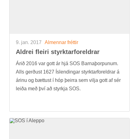
9. jan. 2017
Al­menn­ar frétt­ir
Aldrei fleiri styrktar­for­eldr­ar
Árið 2016 var gott ár hjá SOS Barna­þorp­un­um.
Alls gerð­ust 1627 Ís­lend­ing­ar styrktar­for­eldr­ar á
ár­inu og bætt­ust í hóp þeirra sem vilja gott af sér
leiða með því að styrkja SOS.