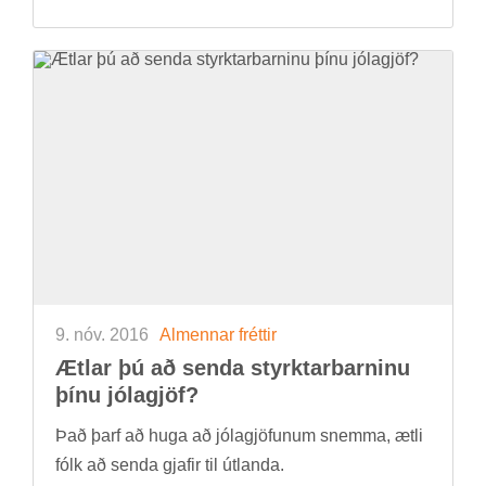
9. nóv. 2016
Al­menn­ar frétt­ir
Ætl­ar þú að senda styrkt­ar­barn­inu
þínu jóla­gjöf?
Það þarf að huga að jóla­gjöf­un­um snemma, ætli
fólk að senda gjaf­ir til út­landa.