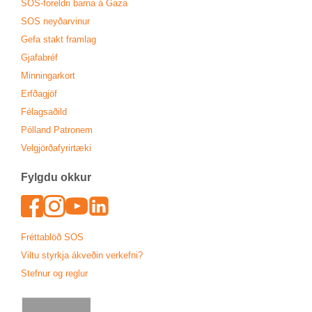
SOS-for­eldri barna á Gaza
SOS neyð­ar­vin­ur
Gefa stakt fram­lag
Gjafa­bréf
Minn­ing­ar­kort
Erfða­gjöf
Fé­lags­að­ild
Pól­land Patronem
Vel­gjörða­fyr­ir­tæki
Fylgdu okk­ur
Face­book
In­sta­gram
Youtu­be
Lin­ked­In
Frétta­blöð SOS
Viltu styrkja ákveð­in verk­efni?
Stefn­ur og regl­ur