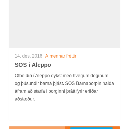
14. des. 2016
Al­menn­ar frétt­ir
SOS í Al­eppo
Of­beld­ið í Al­eppo eykst með hverj­um deg­in­um
og þús­und­ir barna þjást. SOS Barna­þorp­in halda
áfram að starfa í borg­inni þrátt fyr­ir erf­ið­ar
að­stæð­ur.