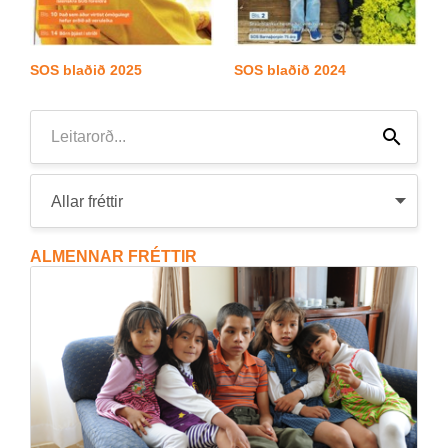
SOS blað­ið 2025
SOS blað­ið 2024
Leita
Leita
ALMENNAR FRÉTTIR