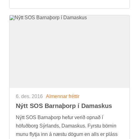
6. des. 2016
Al­menn­ar frétt­ir
Nýtt SOS Barna­þorp í Dam­askus
Nýtt SOS Barna­þorp hef­ur ver­ið opn­að í
höf­uð­borg Sýr­lands, Dam­askus. Fyrstu börn­in
munu flytja inn á næstu dög­um en alls er pláss