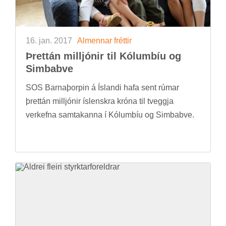
16. jan. 2017
Al­menn­ar frétt­ir
Þrett­án millj­ón­ir til Kól­umb­íu og
Simba­bve
SOS Barna­þorp­in á Ís­landi hafa sent rúm­ar
þrett­án millj­ón­ir ís­lenskra króna til tveggja
verk­efna sam­tak­anna í Kól­umb­íu og Simba­bve.