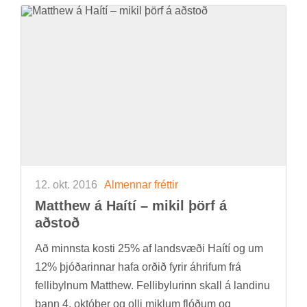
12. okt. 2016
Al­menn­ar frétt­ir
Matt­hew á Haítí – mik­il þörf á
að­stoð
Að minnsta kosti 25% af land­svæði Haítí og um
12% þjóð­ar­inn­ar hafa orð­ið fyr­ir áhrif­um frá
felli­byln­um Matt­hew. Felli­byl­ur­inn skall á land­inu
þann 4. októ­ber og olli mikl­um flóð­um og