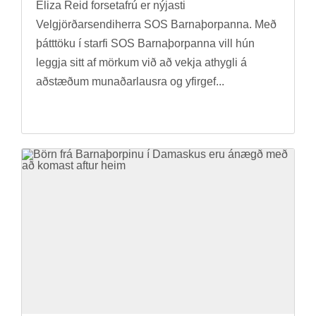
El­iza Reid for­setafrú er nýj­asti
Vel­gjörð­ar­sendi­herra SOS Barna­þorp­anna. Með
þátt­töku í starfi SOS Barna­þorp­anna vill hún
leggja sitt af mörk­um við að vekja at­hygli á
að­stæð­um mun­að­ar­lausra og yf­ir­gef...