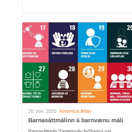
20. nóv. 2020
Al­menn­ar frétt­ir
Barna­sátt­mál­inn á barn­vænu máli
Barna­sátt­máli Sam­ein­uðu þjóð­anna var