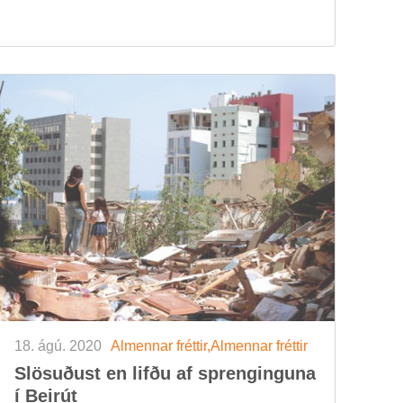
18. ágú. 2020
Al­menn­ar frétt­ir,Al­menn­ar frétt­ir
Slös­uð­ust en lifðu af spreng­ing­una
í Beirút