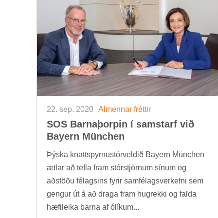
22. sep. 2020
Al­menn­ar frétt­ir
SOS Barna­þorp­in í sam­starf við
Bayern München
Þýska knatt­spyrnu­stór­veld­ið Bayern München
ætl­ar að tefla fram stór­stjörn­um sín­um og
að­stöðu fé­lags­ins fyr­ir sam­fé­lags­verk­efni sem
geng­ur út á að draga fram hug­rekki og falda
hæfi­leika barna af ólík­um...