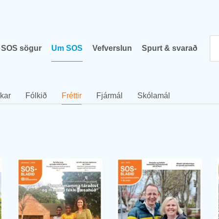
SOS sög­ur
Um SOS
Vef­versl­un
Spurt & svar­að
k­ar
Fólk­ið
Frétt­ir
Fjár­mál
Skóla­mál