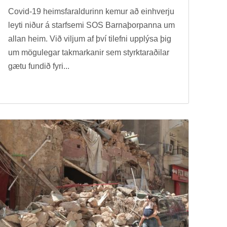
Covid-19 heims­far­ald­ur­inn kem­ur að ein­hverju
leyti nið­ur á starf­semi SOS Barna­þorp­anna um
all­an heim. Við vilj­um af því til­efni upp­lýsa þig
um mögu­leg­ar tak­mark­an­ir sem styrktarað­il­ar
gætu fund­ið fyri...