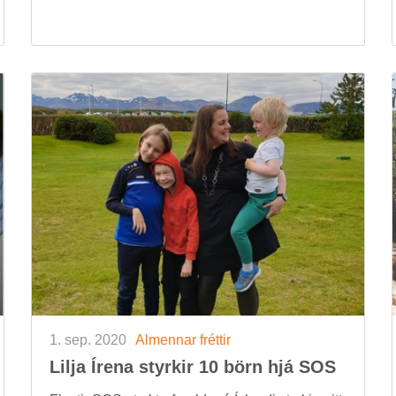
1. sep. 2020
Al­menn­ar frétt­ir
Lilja Írena styrk­ir 10 börn hjá SOS