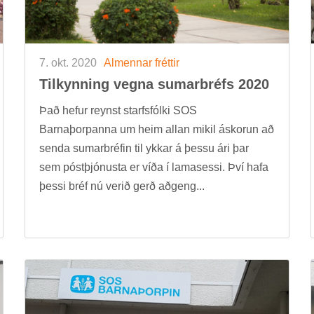
7. okt. 2020
Al­menn­ar frétt­ir
Til­kynn­ing vegna sum­ar­bréfs 2020
Það hef­ur reynst starfs­fólki SOS
Barna­þorp­anna um heim all­an mik­il áskor­un að
senda sum­ar­bréf­in til ykk­ar á þessu ári þar
sem póst­þjón­usta er víða í lamasessi. Því hafa
þessi bréf nú ver­ið gerð að­geng...