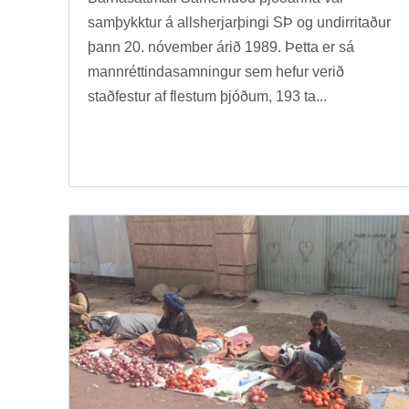
sam­þykkt­ur á alls­herj­ar­þingi SÞ og und­ir­rit­að­ur
þann 20. nóv­em­ber árið 1989. Þetta er sá
mann­rétt­inda­samn­ing­ur sem hef­ur ver­ið
stað­fest­ur af flest­um þjóð­um, 193 ta...