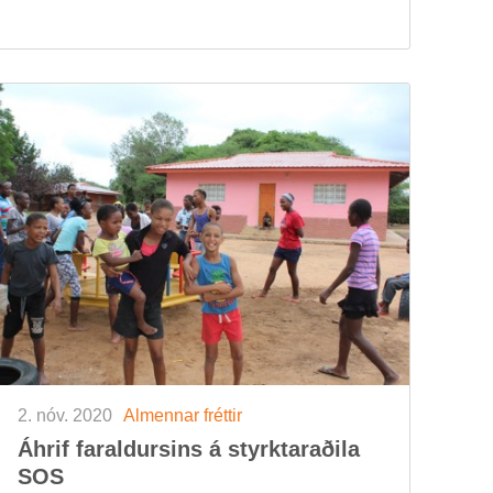
2. nóv. 2020
Al­menn­ar frétt­ir
Áhrif far­ald­urs­ins á styrktarað­ila
SOS