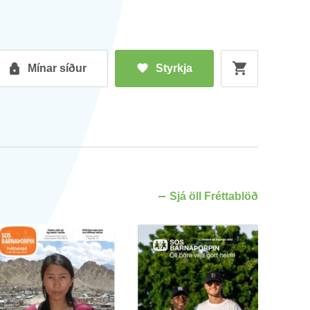
Mín­ar síð­ur
Styrkja
Sjá öll Frétta­blöð