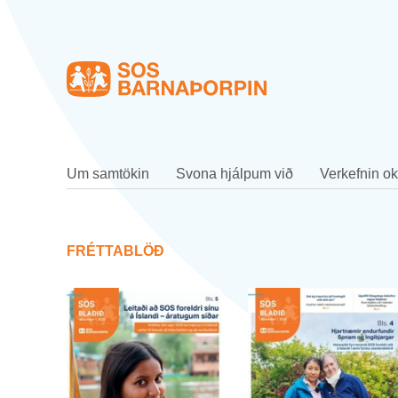
Heim
Um sam­tök­in
Svona hjálp­um við
Verk­efn­in ok
FRÉTTA­BLÖÐ