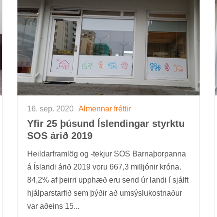
16. sep. 2020
Al­menn­ar frétt­ir
Yfir 25 þús­und Ís­lend­ing­ar styrktu
SOS árið 2019
Heild­ar­fram­lög og -tekj­ur SOS Barna­þorp­anna
á Ís­landi árið 2019 voru 667,3 millj­ón­ir króna.
84,2% af þeirri upp­hæð eru send úr landi í sjálft
hjálp­ar­starf­ið sem þýð­ir að um­sýslu­kostn­að­ur
var að­eins 15...