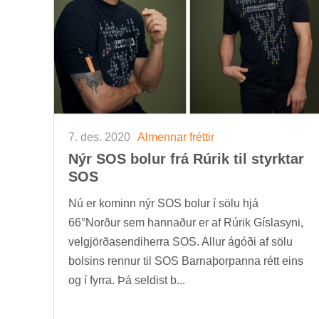
7. des. 2020
Al­menn­ar frétt­ir
Nýr SOS bol­ur frá Rúrik til styrkt­ar
SOS
Nú er kom­inn nýr SOS bol­ur í sölu hjá
66°N­orð­ur sem hann­að­ur er af Rúrik Gísla­syni,
vel­gjörða­sendi­herra SOS. All­ur ágóði af sölu
bols­ins renn­ur til SOS Barna­þorp­anna rétt eins
og í fyrra. Þá seld­ist b...