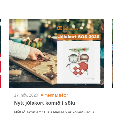
17. nóv. 2020
Al­menn­ar frétt­ir
Nýtt jóla­kort kom­ið í sölu
Nýtt jóla­kort eft­ir Elsu Niel­sen er kom­ið í sölu