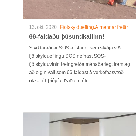
13. okt. 2020
Fjöl­skyldu­efl­ing,Al­menn­ar frétt­ir
66-fald­aðu þús­und­kall­inn!
Styrktarað­il­ar SOS á Ís­landi sem styðja við
fjöl­skyldu­efl­ingu SOS nefn­ast SOS-
fjöl­skyldu­vin­ir. Þeir greiða mán­að­ar­legt fram­lag
að eig­in vali sem 66-fald­ast á verk­efna­svæði
okk­ar í Eþí­óp­íu. Það eru útr...