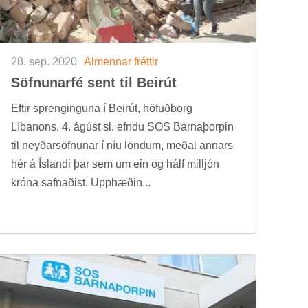
28. sep. 2020
Al­menn­ar frétt­ir
Söfn­un­ar­fé sent til Beirút
Eft­ir spreng­ing­una í Beirút, höf­uð­borg
Líb­anons, 4. ág­úst sl. efndu SOS Barna­þorp­in
til neyð­ar­söfn­un­ar í níu lönd­um, með­al ann­ars
hér á Ís­landi þar sem um ein og hálf millj­ón
króna safn­að­ist. Upp­hæð­in...