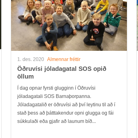
1. des. 2020
Al­menn­ar frétt­ir
Öðru­vísi jóla­da­ga­tal SOS opið
öll­um
Í dag opn­ar fyrsti glugg­inn í Öðru­vísi
jóla­da­ga­tali SOS Barna­þorp­anna.
Jóla­da­ga­tal­ið er öðru­vísi að því leyt­inu til að í
stað þess að þátt­tak­end­ur opni glugga og fái
súkkulaði eða gjaf­ir að laun­um bíð...