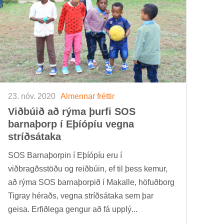
23. nóv. 2020
Al­menn­ar frétt­ir
Við­bú­ið að rýma þurfi SOS
barna­þorp í Eþí­óp­íu vegna
stríðs­átaka
SOS Barna­þorp­in í Eþí­óp­íu eru í
við­bragðs­stöðu og reið­bú­in, ef til þess kem­ur,
að rýma SOS barna­þorp­ið í Makalle, höf­uð­borg
Tigray hér­aðs, vegna stríðs­átaka sem þar
geisa. Erf­ið­lega geng­ur að fá upp­lý...