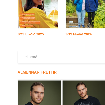
SOS blað­ið 2025
SOS blað­ið 2024
Leita
ALMENNAR FRÉTTIR