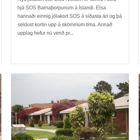
hjá SOS Barna­þorp­un­um á Ís­landi. Elsa
hann­aði einnig jóla­kort SOS á síð­asta ári og þá
seld­ust kort­in upp á skömm­um tíma. Ann­að
upp­lag hef­ur nú ver­ið pr...