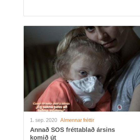
1. sep. 2020
Al­menn­ar frétt­ir
Ann­að SOS frétta­blað árs­ins
kom­ið út