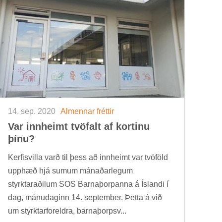
14. sep. 2020
Al­menn­ar frétt­ir
Var inn­heimt tvö­falt af kort­inu
þínu?
Kerfis­villa varð til þess að inn­heimt var tvö­föld
upp­hæð hjá sum­um mán­að­ar­leg­um
styrktarað­il­um SOS Barna­þorp­anna á Ís­landi í
dag, mánu­dag­inn 14. sept­em­ber. Þetta á við
um styrktar­for­eldra, barna­þorpsv...