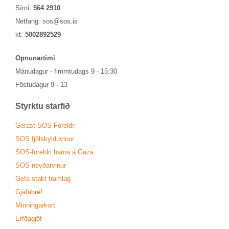
Sími:
564 2910
Netfang:
sos@sos.is
kt.
5002892529
Opn­un­ar­tími
Mánu­dag­ur - fimmtu­dags 9 - 15:30
Föstu­dag­ur 9 - 13
Styrktu starf­ið
Ger­ast SOS For­eldri
SOS fjöl­skyldu­vin­ur
SOS-for­eldri barna á Gaza
SOS neyð­ar­vin­ur
Gefa stakt fram­lag
Gjafa­bréf
Minn­ing­ar­kort
Erfða­gjöf