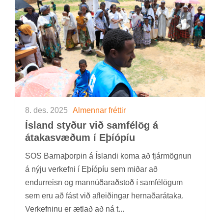
8. des. 2025
Al­menn­ar frétt­ir
Ís­land styð­ur við sam­fé­lög á
átaka­svæð­um í Eþí­óp­íu
SOS Barna­þorp­in á Ís­landi koma að fjár­mögn­un
á nýju verk­efni í Eþí­óp­íu sem mið­ar að
end­ur­reisn og mann­úð­ar­að­stoð í sam­fé­lög­um
sem eru að fást við af­leið­ing­ar hern­að­ar­átaka.
Verk­efn­inu er ætl­að að ná t...