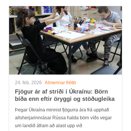
24. feb. 2026
Al­menn­ar frétt­ir
Fjög­ur ár af stríði í Úkraínu: Börn
bíða enn eft­ir ör­yggi og stöð­ug­leika
Þeg­ar Úkraína minn­ist fjög­urra ára frá upp­hafi
alls­herj­ar­inn­rás­ar Rússa halda börn víðs veg­ar
um land­ið áfram að al­ast upp við