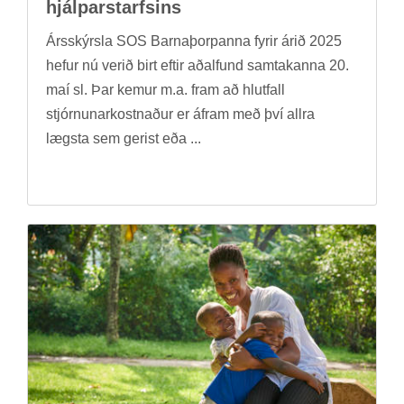
hjálp­ar­starfs­ins
Árs­skýrsla SOS Barna­þorp­anna fyr­ir árið 2025
hef­ur nú ver­ið birt eft­ir að­al­fund sam­tak­anna 20.
maí sl. Þar kem­ur m.a. fram að hlut­fall
stjórn­un­ar­kostn­að­ur er áfram með því allra
lægsta sem ger­ist eða ...