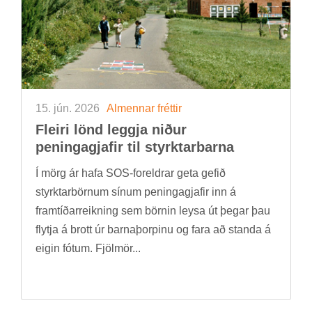
15. jún. 2026
Al­menn­ar frétt­ir
Fleiri lönd leggja nið­ur
pen­inga­gjaf­ir til styrkt­ar­barna
Í mörg ár hafa SOS-for­eldr­ar geta gef­ið
styrkt­ar­börn­um sín­um pen­inga­gjaf­ir inn á
fram­tíð­ar­reikn­ing sem börn­in leysa út þeg­ar þau
flytja á brott úr barna­þorp­inu og fara að standa á
eig­in fót­um. Fjöl­mör...