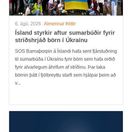
6. ágú. 2026
Al­menn­ar frétt­ir
Ís­land styrk­ir aft­ur sum­ar­búð­ir fyr­ir
stríðs­hrjáð börn í Úkraínu
SOS Barna­þorp­in á Ís­landi hafa sent fjár­stuðn­ing
til sum­ar­búða í Úkraínu fyr­ir börn sem hafa orð­ið
fyr­ir al­var­leg­um áhrif­um af stríð­inu. Þar taka
börn­in þátt í fjöl­breyttu starfi sem hjálp­ar þeim að
v...