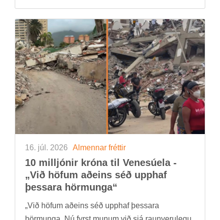
16. júl. 2026
Al­menn­ar frétt­ir
10 millj­ón­ir króna til Venesúela -
„Við höf­um að­eins séð upp­haf
þess­ara hörm­unga“
„Við höf­um að­eins séð upp­haf þess­ara
hörm­unga. Nú fyrst mun­um við sjá raun­veru­legu