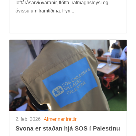
loft­árás­ar­við­var­an­ir, flótta, raf­magns­leysi og
óvissu um fram­tíð­ina. Fyri...
2. feb. 2026
Al­menn­ar frétt­ir
Svona er stað­an hjá SOS í Palestínu