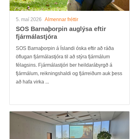
5. maí 2026
Al­menn­ar frétt­ir
SOS Barna­þorp­in aug­lýsa eft­ir
fjár­mála­stjóra
SOS Barna­þorp­in á Ís­landi óska eft­ir að ráða
öfl­ug­an fjár­mála­stjóra til að stýra fjár­mál­um
fé­lags­ins. Fjár­mála­stjóri ber heild­arábyrgð á
fjár­mál­um, reikn­ings­haldi og fjár­reið­um auk þess
að hafa virka ...