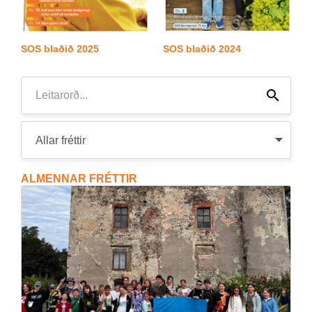
SOS blað­ið 2025
SOS blað­ið 2024
Leita
Leita
ALMENNAR FRÉTTIR