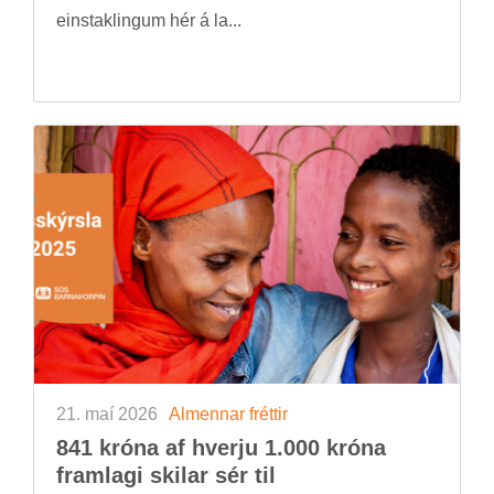
ein­stak­ling­um hér á la...
21. maí 2026
Al­menn­ar frétt­ir
841 króna af hverju 1.000 króna
fram­lagi skil­ar sér til