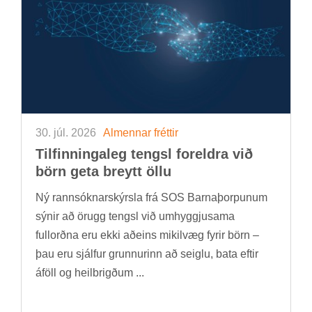
30. júl. 2026
Al­menn­ar frétt­ir
Til­finn­inga­leg tengsl for­eldra við
börn geta breytt öllu
Ný rann­sókn­ar­skýrsla frá SOS Barna­þorp­un­um
sýn­ir að ör­ugg tengsl við um­hyggju­sama
full­orðna eru ekki að­eins mik­il­væg fyr­ir börn –
þau eru sjálf­ur grunn­ur­inn að seiglu, bata eft­ir
áföll og heil­brigð­um ...