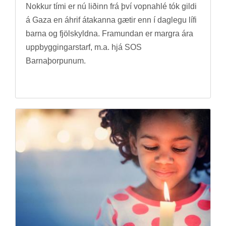
Nokk­ur tími er nú lið­inn frá því vopna­hlé tók gildi
á Gaza en áhrif átak­anna gæt­ir enn í dag­legu lífi
barna og fjöl­skyldna. Framund­an er margra ára
upp­bygg­ing­ar­starf, m.a. hjá SOS
Barna­þorp­un­um.