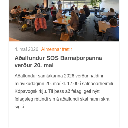
4. maí 2026
Al­menn­ar frétt­ir
Að­al­fund­ur SOS Barna­þorp­anna
verð­ur 20. maí
Að­al­fund­ur sam­tak­anna 2026 verð­ur hald­inn
mið­viku­dag­inn 20. maí kl. 17:00 í safn­að­ar­heim­ili
Kópa­vogs­kirkju. Til þess að fé­lagi geti nýtt
fé­lags­leg rétt­indi sín á að­al­fundi skal hann skrá
sig á f...