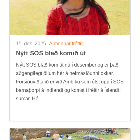
15. des. 2025
Al­menn­ar frétt­ir
Nýtt SOS blað kom­ið út
Nýtt SOS blað kom út nú í des­em­ber og er það
að­gengi­legt öll­um hér á heima­síð­unni okk­ar.
For­síðu­við­tal­ið er við Ambiku sem ólst upp í SOS
barna­þorpi á Indlandi og komst í frétt­ir á Ís­landi í
sum­ar. Hé...