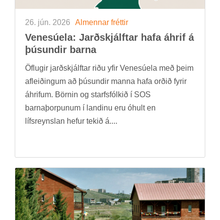
26. jún. 2026
Al­menn­ar frétt­ir
Venesúela: Jarð­skjálft­ar hafa áhrif á
þús­und­ir barna
Öfl­ug­ir jarð­skjálft­ar riðu yfir Venesúela með þeim
af­leið­ing­um að þús­und­ir manna hafa orð­ið fyr­ir
áhrif­um. Börn­in og starfs­fólk­ið í SOS
barna­þorp­un­um í land­inu eru óhult en
lífs­reynsl­an hef­ur tek­ið á....