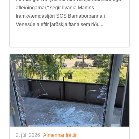
af­leið­ing­arn­ar,“ seg­ir Ilvania Mart­ins,
fram­kvæmda­stjóri SOS Barna­þorp­anna í
Venesúela eft­ir jarð­skjálft­ana sem riðu ...
2. júl. 2026
Al­menn­ar frétt­ir