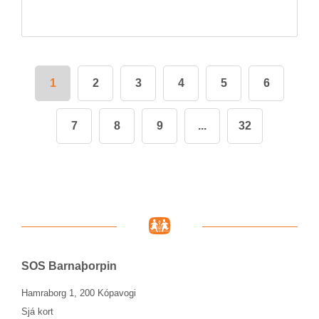
1
2
3
4
5
6
7
8
9
...
32
SOS Barna­þorp­in
Hamraborg 1, 200 Kópavogi
Sjá kort