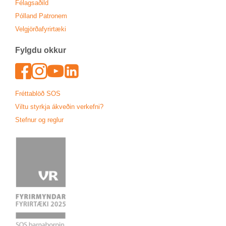
Fé­lags­að­ild
Pól­land Patronem
Vel­gjörða­fyr­ir­tæki
Fylgdu okk­ur
Face­book
In­sta­gram
Youtu­be
Lin­ked­In
Frétta­blöð SOS
Viltu styrkja ákveð­in verk­efni?
Stefn­ur og regl­ur