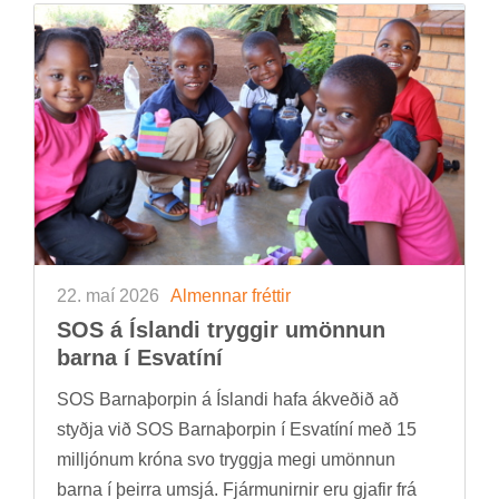
22. maí 2026
Al­menn­ar frétt­ir
SOS á Ís­landi trygg­ir umönn­un
barna í Es­vatíní
SOS Barna­þorp­in á Ís­landi hafa ákveð­ið að
styðja við SOS Barna­þorp­in í Es­vatíní með 15
millj­ón­um króna svo tryggja megi umönn­un
barna í þeirra um­sjá. Fjár­mun­irn­ir eru gjaf­ir frá