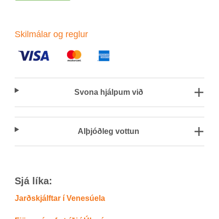
Skil­mál­ar og regl­ur
Svona hjálp­um við
Al­þjóð­leg vott­un
Sjá líka:
Jarðskjálftar í Venesúela