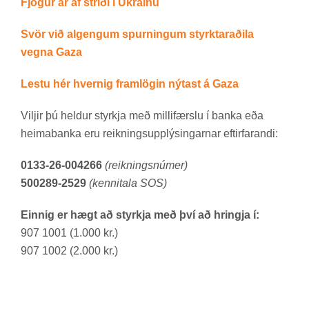
Fjög­ur ár af stríði í Úkraínu
Svör við al­geng­um spurn­ing­um styrktarað­ila
vegna Gaza
Lestu hér hvernig fram­lög­in nýt­ast á Gaza
Vilj­ir þú held­ur styrkja með milli­færslu í banka eða
heima­banka eru reikn­ings­upp­lýs­ing­arn­ar eft­ir­far­andi:
0133-26-004266
(reikningsnúmer)
500289-2529
(kennitala SOS)
Einnig er hægt að styrkja með því að hringja í:
907 1001 (1.000 kr.)
907 1002 (2.000 kr.)