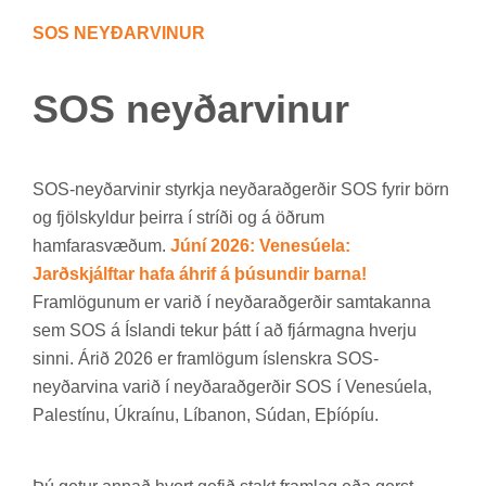
SOS NEYÐ­AR­VIN­UR
SOS neyð­ar­vin­ur
SOS-neyð­ar­vin­ir styrkja neyð­ar­að­gerð­ir SOS fyr­ir börn
og fjöl­skyld­ur þeirra í stríði og á öðr­um
ham­fara­svæð­um.
Júní 2026: Venesúela:
Jarðskjálftar hafa áhrif á þúsundir barna!
Fram­lög­un­um er var­ið í neyð­ar­að­gerð­ir sam­tak­anna
sem SOS á Ís­landi tek­ur þátt í að fjár­magna hverju
sinni. Árið 2026 er fram­lög­um ís­lenskra SOS-
neyð­ar­vina var­ið í neyð­ar­að­gerð­ir SOS í Venesúela,
Palestínu, Úkraínu, Líb­anon, Súd­an, Eþí­óp­íu.