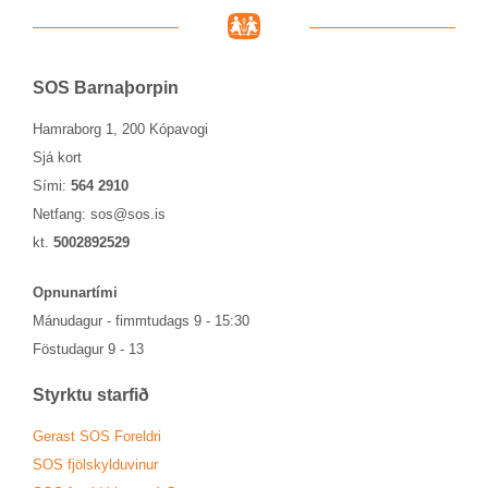
SOS Barna­þorp­in
Hamraborg 1, 200 Kópavogi
Sjá kort
Sími:
564 2910
Netfang:
sos@sos.is
kt.
5002892529
Opn­un­ar­tími
Mánu­dag­ur - fimmtu­dags 9 - 15:30
Föstu­dag­ur 9 - 13
Styrktu starf­ið
Ger­ast SOS For­eldri
SOS fjöl­skyldu­vin­ur