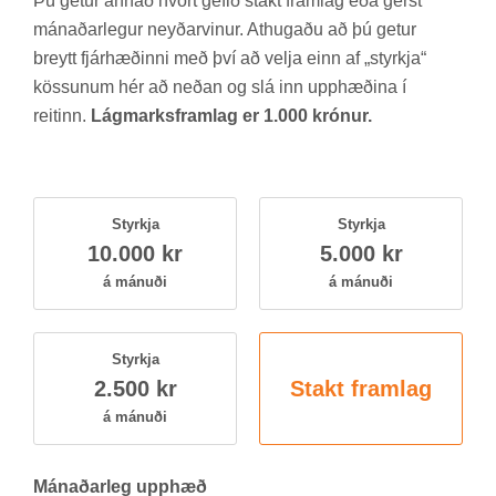
Þú get­ur ann­að hvort gef­ið stakt fram­lag eða gerst
mán­að­ar­leg­ur neyð­ar­vin­ur. At­hug­aðu að þú get­ur
breytt fjár­hæð­inni með því að velja einn af „styrkja“
köss­un­um hér að neð­an og slá inn upp­hæð­ina í
reit­inn.
Lágmarksframlag er 1.000 krónur.
Styrkja
Styrkja
10.000 kr
5.000 kr
á mán­uði
á mán­uði
Styrkja
2.500 kr
Stakt fram­lag
á mán­uði
Mán­að­ar­leg upp­hæð