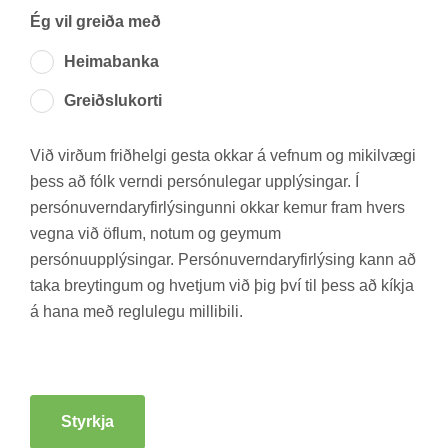
Ég vil greiða með
Heima­banka
Greiðslu­korti
Við virð­um frið­helgi gesta okk­ar á vefn­um og mik­il­vægi
þess að fólk verndi per­sónu­leg­ar upp­lýs­ing­ar. Í
per­sónu­vernd­ar­yf­ir­lýs­ing­unni okk­ar kem­ur fram hvers
vegna við öfl­um, not­um og geym­um
per­sónu­upp­lýs­ing­ar. Per­sónu­vernd­ar­yf­ir­lýs­ing kann að
taka breyt­ing­um og hvetj­um við þig því til þess að kíkja
á hana með reglu­legu milli­bili.
Styrkja