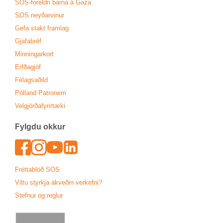
SOS-for­eldri barna á Gaza
SOS neyð­ar­vin­ur
Gefa stakt fram­lag
Gjafa­bréf
Minn­ing­ar­kort
Erfða­gjöf
Fé­lags­að­ild
Pól­land Patronem
Vel­gjörða­fyr­ir­tæki
Fylgdu okk­ur
Face­book
In­sta­gram
Youtu­be
Lin­ked­In
Frétta­blöð SOS
Viltu styrkja ákveð­in verk­efni?
Stefn­ur og regl­ur