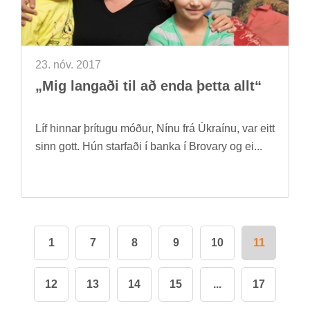
23. nóv. 2017
„Mig lang­aði til að enda þetta allt“
Líf hinn­ar þrí­tugu móð­ur, Nínu frá Úkraínu, var eitt
sinn gott. Hún starf­aði í banka í Brovary og ei...
1
7
8
9
10
11
12
13
14
15
...
17