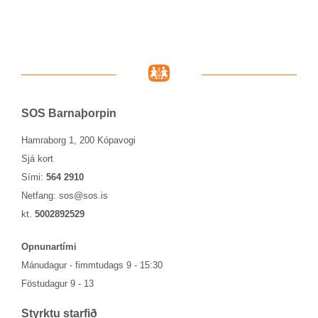
SOS Barna­þorp­in
Hamraborg 1, 200 Kópavogi
Sjá kort
Sími:
564 2910
Netfang:
sos@sos.is
kt.
5002892529
Opn­un­ar­tími
Mánu­dag­ur - fimmtu­dags 9 - 15:30
Föstu­dag­ur 9 - 13
Styrktu starf­ið