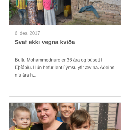
6. des. 2017
Svaf ekki vegna kvíða
Bultu Mohammednure er 36 ára og bú­sett í
Eþí­óp­íu. Hún hef­ur lent í ýmsu yfir æv­ina. Að­eins
níu ára h...