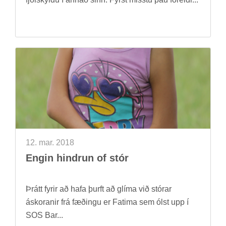
12. mar. 2018
Eng­in hindr­un of stór
Þrátt fyr­ir að hafa þurft að glíma við stór­ar
áskor­an­ir frá fæð­ingu er Fatima sem ólst upp í
SOS Bar...