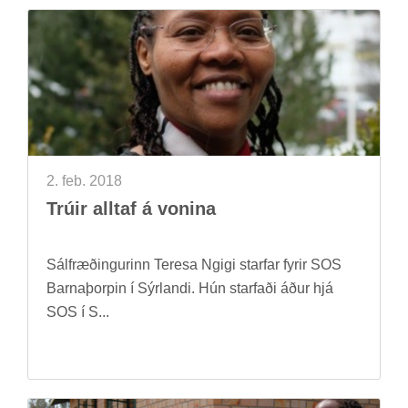
2. feb. 2018
Trú­ir alltaf á von­ina
Sál­fræð­ing­ur­inn Teresa Ngigi starfar fyr­ir SOS
Barna­þorp­in í Sýr­landi. Hún starf­aði áður hjá
SOS í S...