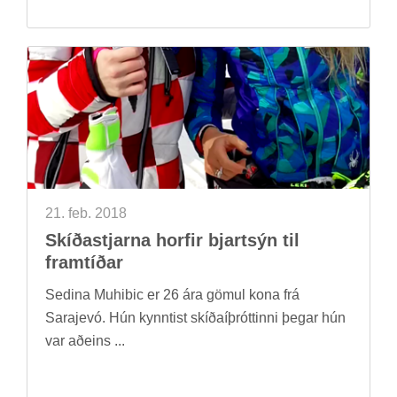
21. feb. 2018
Skíða­stjarna horf­ir bjart­sýn til
fram­tíð­ar
Sed­ina Muhi­bic er 26 ára göm­ul kona frá
Saraj­evó. Hún kynnt­ist skíð­aí­þrótt­inni þeg­ar hún
var að­eins ...