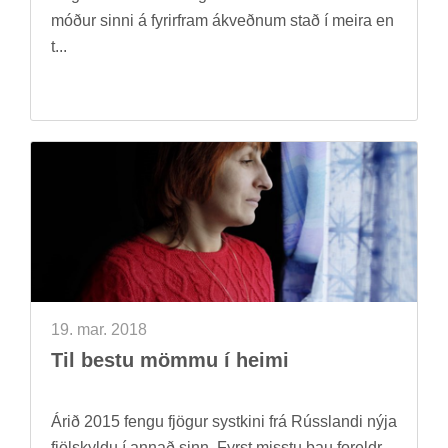
móð­ur sinni á fyr­ir­fram ákveðn­um stað í meira en
t...
19. mar. 2018
Til bestu mömmu í heimi
Árið 2015 fengu fjög­ur systkini frá Rússlandi nýja
fjöl­skyldu í ann­að sinn. Fyrst misstu þau for­eldr...