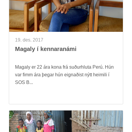
19. des. 2017
Maga­ly í kenn­ara­námi
Maga­ly er 22 ára kona frá suð­ur­hluta Perú. Hún
var fimm ára þeg­ar hún eign­að­ist nýtt heim­ili í
SOS B...