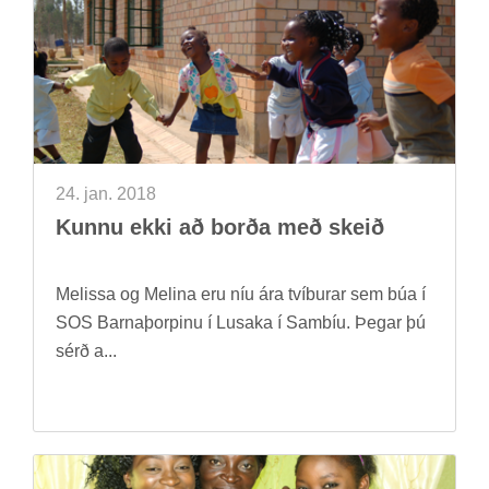
24. jan. 2018
Kunnu ekki að borða með skeið
Mel­issa og Mel­ina eru níu ára tví­bur­ar sem búa í
SOS Barna­þorp­inu í Lusaka í Sam­b­íu. Þeg­ar þú
sérð a...