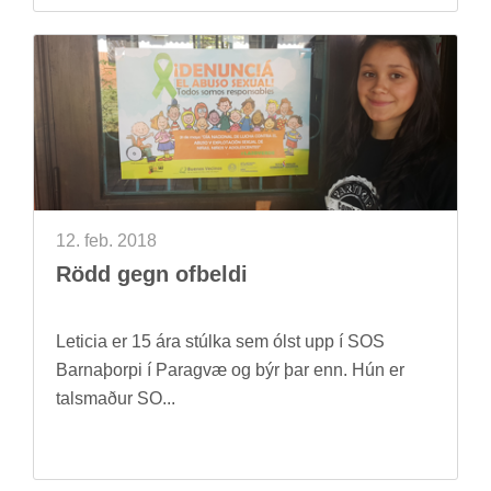
12. feb. 2018
Rödd gegn of­beldi
Leticia er 15 ára stúlka sem ólst upp í SOS
Barna­þorpi í Parag­væ og býr þar enn. Hún er
tals­mað­ur SO...