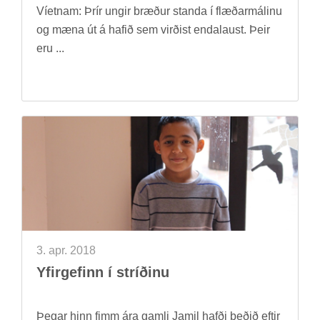
Víet­nam: Þrír ung­ir bræð­ur standa í flæð­ar­mál­inu
og mæna út á haf­ið sem virð­ist enda­laust. Þeir
eru ...
3. apr. 2018
Yf­ir­gef­inn í stríð­inu
Þeg­ar hinn fimm ára gamli Jamil hafði beð­ið eft­ir