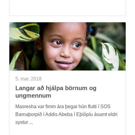
5. mar. 2018
Lang­ar að hjálpa börn­um og
ung­menn­um
Masresha var fimm ára þeg­ar hún flutti í SOS
Barna­þorp­ið í Add­is Abeba í Eþí­óp­íu ásamt eldri
syst­ur ...