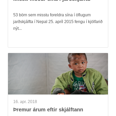
53 börn sem misstu for­eldra sína í öfl­ug­um
jarð­skjálfta í Nepal 25. apríl 2015 fengu í kjöl­far­ið
nýt...
16. apr. 2018
Þrem­ur árum eft­ir skjálft­ann