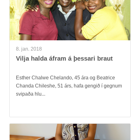
8. jan. 2018
Vilja halda áfram á þess­ari braut
Esther Chalwe Chelando, 45 ára og Be­atrice
Chanda Chi­les­he, 51 árs, hafa geng­ið í gegn­um
svip­aða hlu...