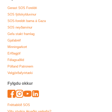
Ger­ast SOS For­eldri
SOS fjöl­skyldu­vin­ur
SOS-for­eldri barna á Gaza
SOS neyð­ar­vin­ur
Gefa stakt fram­lag
Gjafa­bréf
Minn­ing­ar­kort
Erfða­gjöf
Fé­lags­að­ild
Pól­land Patronem
Vel­gjörða­fyr­ir­tæki
Fylgdu okk­ur
Face­book
In­sta­gram
Youtu­be
Lin­ked­In
Frétta­blöð SOS
Viltu styrkja ákveð­in verk­efni?