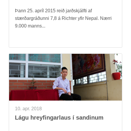
Þann 25. apríl 2015 reið jarð­skjálfti af
stærð­ar­gráð­unni 7,8 á Richter yfir Nepal. Nærri
9.000 manns...
10. apr. 2018
Lágu hreyf­ing­ar­laus í sand­in­um