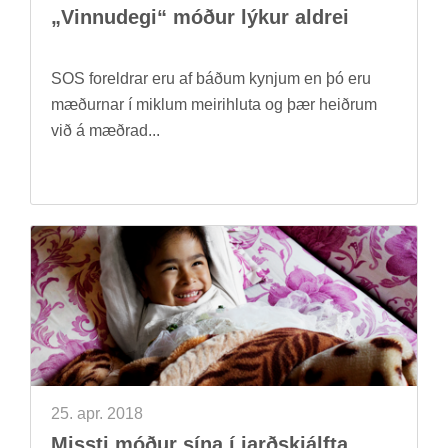
„Vinnu­degi“ móð­ur lýk­ur aldrei
SOS for­eldr­ar eru af báð­um kynj­um en þó eru
mæð­urn­ar í mikl­um meiri­hluta og þær heiðr­um
við á mæðrad...
25. apr. 2018
Missti móð­ur sína í jarð­skjálfta